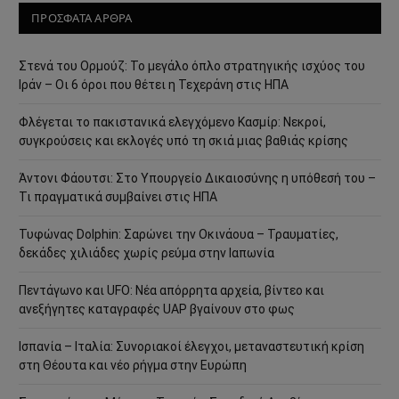
ΠΡΟΣΦΑΤΑ ΑΡΘΡΑ
Στενά του Ορμούζ: Το μεγάλο όπλο στρατηγικής ισχύος του
Ιράν – Οι 6 όροι που θέτει η Τεχεράνη στις ΗΠΑ
Φλέγεται το πακιστανικά ελεγχόμενο Κασμίρ: Νεκροί,
συγκρούσεις και εκλογές υπό τη σκιά μιας βαθιάς κρίσης
Άντονι Φάουτσι: Στο Υπουργείο Δικαιοσύνης η υπόθεσή του –
Τι πραγματικά συμβαίνει στις ΗΠΑ
Τυφώνας Dolphin: Σαρώνει την Οκινάουα – Τραυματίες,
δεκάδες χιλιάδες χωρίς ρεύμα στην Ιαπωνία
Πεντάγωνο και UFO: Νέα απόρρητα αρχεία, βίντεο και
ανεξήγητες καταγραφές UAP βγαίνουν στο φως
Ισπανία – Ιταλία: Συνοριακοί έλεγχοι, μεταναστευτική κρίση
στη Θέουτα και νέο ρήγμα στην Ευρώπη