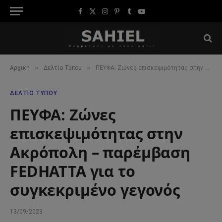
Facebook
X
Instagram
Pinterest
Tumblr
YouTube
(Twitter)
»
»
Αρχική
Δελτίο Τύπου
ΠΕΥΦΑ: Ζώνες επισκεψιμότητας στην Ακρόπολη – παρέμβαση FEDHATTA για το συγκεκριμένο γεγονός
ΔΕΛΤΊΟ ΤΎΠΟΥ
ΠΕΥΦΑ: Ζώνες
επισκεψιμότητας στην
Ακρόπολη – παρέμβαση
FEDHATTA για το
συγκεκριμένο γεγονός
13/09/2023