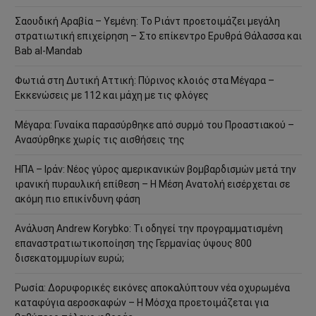
Σαουδική Αραβία – Υεμένη: Το Ριάντ προετοιμάζει μεγάλη
στρατιωτική επιχείρηση – Στο επίκεντρο Ερυθρά Θάλασσα και
Bab al-Mandab
Φωτιά στη Δυτική Αττική: Πύρινος κλοιός στα Μέγαρα –
Εκκενώσεις με 112 και μάχη με τις φλόγες
Μέγαρα: Γυναίκα παρασύρθηκε από συρμό του Προαστιακού –
Ανασύρθηκε χωρίς τις αισθήσεις της
ΗΠΑ – Ιράν: Νέος γύρος αμερικανικών βομβαρδισμών μετά την
ιρανική πυραυλική επίθεση – Η Μέση Ανατολή εισέρχεται σε
ακόμη πιο επικίνδυνη φάση
Ανάλυση Andrew Korybko: Τι οδηγεί την προγραμματισμένη
επαναστρατιωτικοποίηση της Γερμανίας ύψους 800
δισεκατομμυρίων ευρώ;
Ρωσία: Δορυφορικές εικόνες αποκαλύπτουν νέα οχυρωμένα
καταφύγια αεροσκαφών – Η Μόσχα προετοιμάζεται για