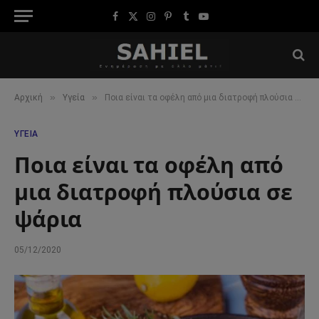
Facebook
X
Instagram
Pinterest
Tumblr
YouTube
(Twitter)
»
»
Αρχική
Υγεία
Ποια είναι τα οφέλη από μια διατροφή πλούσια σε ψάρια
ΥΓΕΊΑ
Ποια είναι τα οφέλη από
μια διατροφή πλούσια σε
ψάρια
05/12/2020