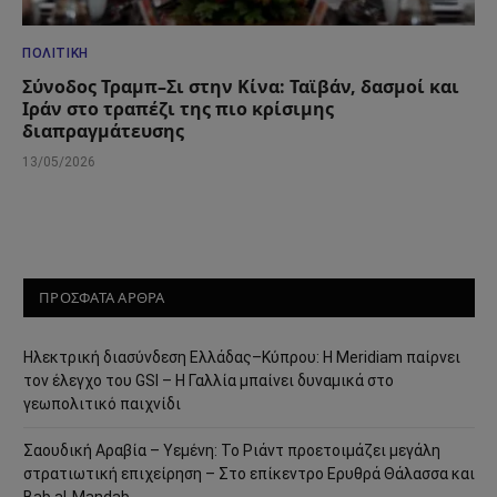
ΠΟΛΙΤΙΚΉ
Σύνοδος Τραμπ–Σι στην Κίνα: Ταϊβάν, δασμοί και
Ιράν στο τραπέζι της πιο κρίσιμης
διαπραγμάτευσης
13/05/2026
ΠΡΟΣΦΑΤΑ ΑΡΘΡΑ
Ηλεκτρική διασύνδεση Ελλάδας–Κύπρου: Η Meridiam παίρνει
τον έλεγχο του GSI – Η Γαλλία μπαίνει δυναμικά στο
γεωπολιτικό παιχνίδι
Σαουδική Αραβία – Υεμένη: Το Ριάντ προετοιμάζει μεγάλη
στρατιωτική επιχείρηση – Στο επίκεντρο Ερυθρά Θάλασσα και
Bab al-Mandab