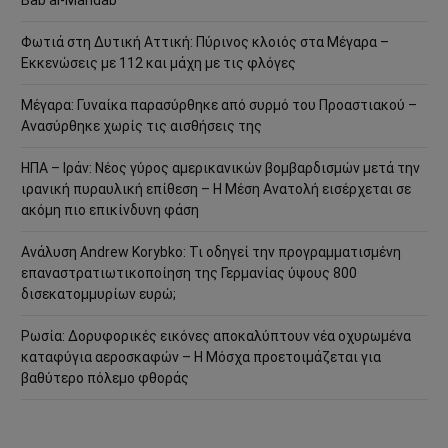
Φωτιά στη Δυτική Αττική: Πύρινος κλοιός στα Μέγαρα –
Εκκενώσεις με 112 και μάχη με τις φλόγες
Μέγαρα: Γυναίκα παρασύρθηκε από συρμό του Προαστιακού –
Ανασύρθηκε χωρίς τις αισθήσεις της
ΗΠΑ – Ιράν: Νέος γύρος αμερικανικών βομβαρδισμών μετά την
ιρανική πυραυλική επίθεση – Η Μέση Ανατολή εισέρχεται σε
ακόμη πιο επικίνδυνη φάση
Ανάλυση Andrew Korybko: Τι οδηγεί την προγραμματισμένη
επαναστρατιωτικοποίηση της Γερμανίας ύψους 800
δισεκατομμυρίων ευρώ;
Ρωσία: Δορυφορικές εικόνες αποκαλύπτουν νέα οχυρωμένα
καταφύγια αεροσκαφών – Η Μόσχα προετοιμάζεται για
βαθύτερο πόλεμο φθοράς