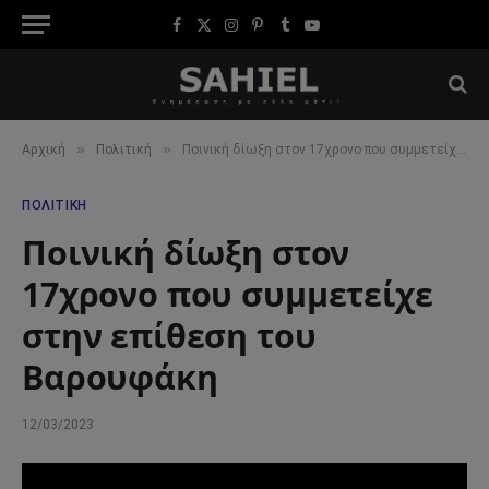
Facebook
X
Instagram
Pinterest
Tumblr
YouTube
(Twitter)
»
»
Αρχική
Πολιτική
Ποινική δίωξη στον 17χρονο που συμμετείχε στην επίθεση του Βαρουφάκη
ΠΟΛΙΤΙΚΉ
Ποινική δίωξη στον
17χρονο που συμμετείχε
στην επίθεση του
Βαρουφάκη
12/03/2023