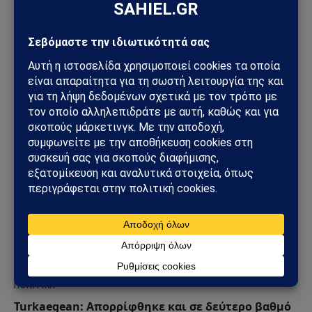
ΠΟΛΙΤΙΚΉ
Κυριάκος Βελόπουλος: «Βυθίστε τους Τούρκους
στο Αιγαίο» – Η δήλωση που άναψε φωτιές στη
Βουλή
06/06/2026
ΠΟΛΙΤΙΚΉ
Turkaegean: Απορρίφθηκε και σε δεύτερο βαθμό