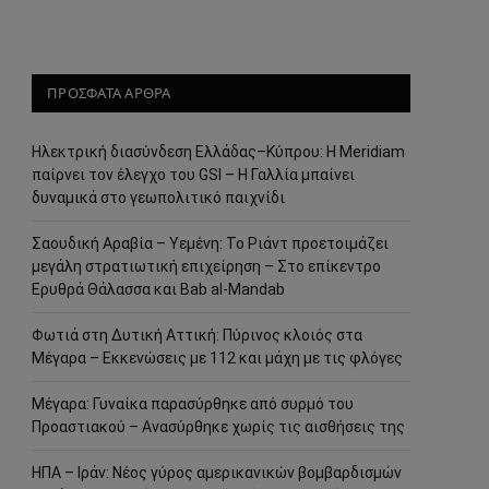
ΠΡΟΣΦΑΤΑ ΑΡΘΡΑ
Ηλεκτρική διασύνδεση Ελλάδας–Κύπρου: Η Meridiam
παίρνει τον έλεγχο του GSI – Η Γαλλία μπαίνει
δυναμικά στο γεωπολιτικό παιχνίδι
Σαουδική Αραβία – Υεμένη: Το Ριάντ προετοιμάζει
μεγάλη στρατιωτική επιχείρηση – Στο επίκεντρο
Ερυθρά Θάλασσα και Bab al-Mandab
Φωτιά στη Δυτική Αττική: Πύρινος κλοιός στα
Μέγαρα – Εκκενώσεις με 112 και μάχη με τις φλόγες
Μέγαρα: Γυναίκα παρασύρθηκε από συρμό του
Προαστιακού – Ανασύρθηκε χωρίς τις αισθήσεις της
ΗΠΑ – Ιράν: Νέος γύρος αμερικανικών βομβαρδισμών