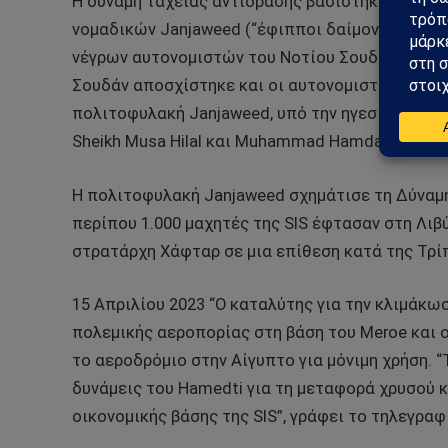
Η δύναμη ταχείας αντίδρασης βασίστηκε στις φ
νομαδικών Janjaweed (“έφιπποι δαίμονες”), οι 
νέγρων αυτονομιστών του Νοτίου Σουδάν και τ
Σουδάν αποσχίστηκε και οι αυτονομιστές του 
πολιτοφυλακή Janjaweed, υπό την ηγεσία της μα
Sheikh Musa Hilal και Muhammad Hamdan Dagalo
Η πολιτοφυλακή Janjaweed σχημάτισε τη Δύναμη 
περίπου 1.000 μαχητές της SIS έφτασαν στη Λιβ
στρατάρχη Χάφταρ σε μια επίθεση κατά της Τρί
15 Απριλίου 2023 “Ο καταλύτης για την κλιμάκω
πολεμικής αεροπορίας στη βάση του Meroe και ο
το αεροδρόμιο στην Αίγυπτο για μόνιμη χρήση. “
δυνάμεις του Hamedti για τη μεταφορά χρυσού 
οικονομικής βάσης της SIS”, γράφει το τηλεγραφι