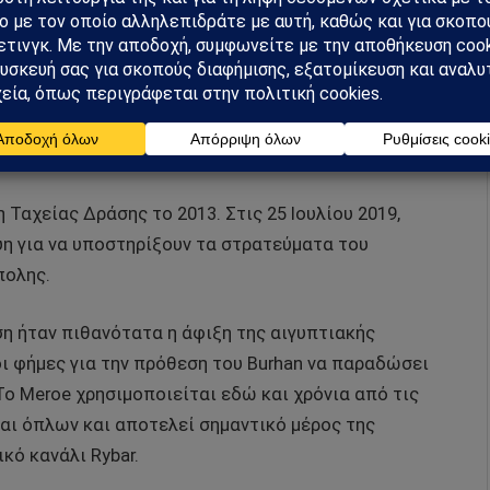
ιλοκυβερνητικές ένοπλες δυνάμεις των αραβικών
οποίες είχαν αναπτυχθεί για την καταστολή των
ων επαρχιών Κορντοφάν και Νταρφούρ. Το Νότιο
Κορντοφάν και του Νταρφούρ υποτάχθηκαν από την
χητικής αραβικής νομαδικής φυλής των Rizigat
 (Hamedti).
Ταχείας Δράσης το 2013. Στις 25 Ιουλίου 2019,
ύη για να υποστηρίξουν τα στρατεύματα του
πολης.
ση ήταν πιθανότατα η άφιξη της αιγυπτιακής
ι φήμες για την πρόθεση του Burhan να παραδώσει
Το Meroe χρησιμοποιείται εδώ και χρόνια από τις
και όπλων και αποτελεί σημαντικό μέρος της
κό κανάλι Rybar.