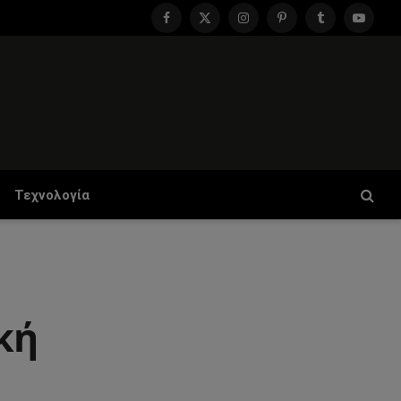
Facebook
X
Instagram
Pinterest
Tumblr
YouTu
(Twitter)
Τεχνολογία
κή