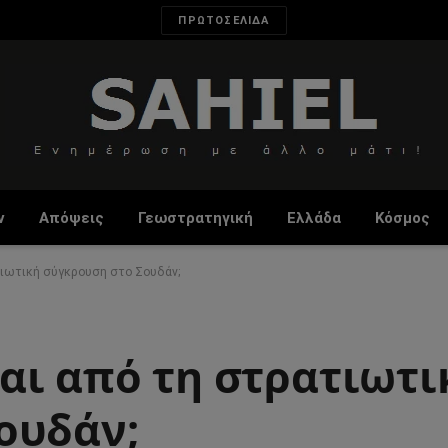
ΠΡΩΤΟΣΕΛΙΔΑ
ν
Απόψεις
Γεωστρατηγική
Ελλάδα
Κόσμος
τιωτική σύγκρουση στο Σουδάν;
αι από τη στρατιωτι
ουδάν;