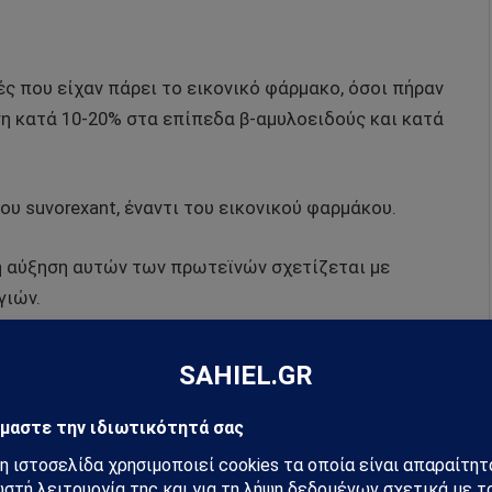
ς που είχαν πάρει το εικονικό φάρμακο, όσοι πήραν
η κατά 10-20% στα επίπεδα β-αμυλοειδούς και κατά
υ suvorexant, έναντι του εικονικού φαρμάκου.
η αύξηση αυτών των πρωτεϊνών σχετίζεται με
γιών.
ψία που είχαμε. Θα ήταν πολύ πρόωρο να αρχίσει
ψης, καθώς ενδείκνυται μόνο για τους πάσχοντες
αλής της μελέτης Δρ. Brendan Lucey, αναπληρωτής
υάσινγκτον.