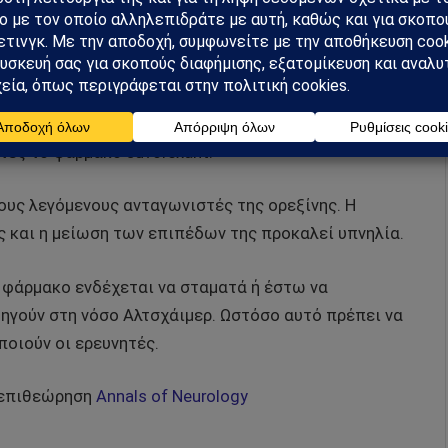
ακροπρόθεσμη επίδραση στην προστασία των
και πρέπει να επαληθευτεί σε μεγαλύτερο αριθμό
 ενθαρρυντικά» πρόσθεσε.
κίνδυνων πρωτεϊνών μειώθηκαν στον εγκέφαλο υγιών
τες το φάρμακο suvorexant.
τους λεγόμενους ανταγωνιστές της ορεξίνης. Η
ης και η μείωση των επιπέδων της προκαλεί υπνηλία.
 φάρμακο ενδέχεται να σταματά ή έστω να
δηγούν στη νόσο Αλτσχάιμερ. Ωστόσο αυτό πρέπει να
ποιούν οι ερευνητές.
 επιθεώρηση
Annals of Neurology