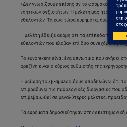
«Δεν γνωρίζουμε επίσης αν το φάρμακο έχει μ
νοητικών δεξιοτήτων. Η μελέτη μας ήταν μικρή 
εθελοντών. Τα έως τώρα ευρήματα, όμως, είναι
Η μελέτη έδειξε ακόμη ότι τα επίπεδα των επι
εθελοντών που έλαβαν επί δύο συνεχόμενες νύχ
To suvorexant είναι ένα υπνωτικό που ανήκει σ
ορεξίνη είναι ο κύριος ρυθμιστής της εγρήγορσ
Η μείωση του β-αμυλοειδούς υποδηλώνει ότι το
επιβραδύνει τις παθολογικές διεργασίες που ο
επιβεβαιωθεί σε μεγαλύτερες μελέτες, προειδο
Τα ευρήματα δημοσιεύτηκαν στην επιστημονική