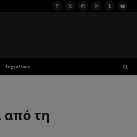
Facebook
X
Instagram
Pinterest
Tumblr
YouTu
(Twitter)
Τεχνολογία
 από τη