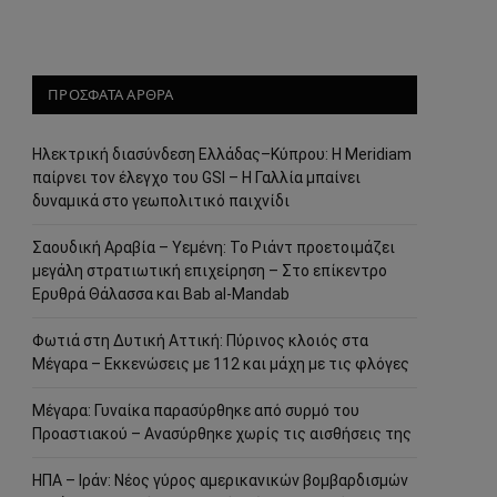
ΠΡΟΣΦΑΤΑ ΑΡΘΡΑ
Ηλεκτρική διασύνδεση Ελλάδας–Κύπρου: Η Meridiam
παίρνει τον έλεγχο του GSI – Η Γαλλία μπαίνει
δυναμικά στο γεωπολιτικό παιχνίδι
Σαουδική Αραβία – Υεμένη: Το Ριάντ προετοιμάζει
μεγάλη στρατιωτική επιχείρηση – Στο επίκεντρο
Ερυθρά Θάλασσα και Bab al-Mandab
Φωτιά στη Δυτική Αττική: Πύρινος κλοιός στα
Μέγαρα – Εκκενώσεις με 112 και μάχη με τις φλόγες
Μέγαρα: Γυναίκα παρασύρθηκε από συρμό του
Προαστιακού – Ανασύρθηκε χωρίς τις αισθήσεις της
ΗΠΑ – Ιράν: Νέος γύρος αμερικανικών βομβαρδισμών