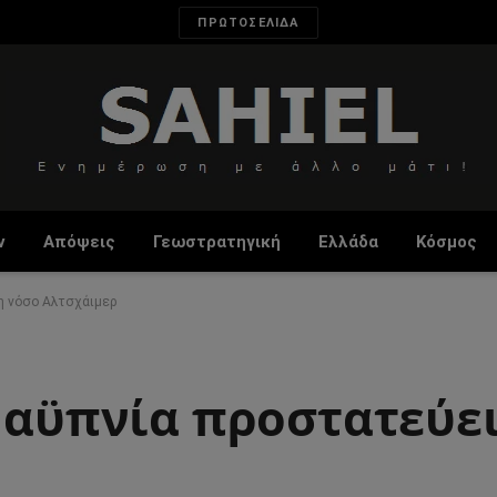
ΠΡΩΤΟΣΕΛΙΔΑ
ν
Απόψεις
Γεωστρατηγική
Ελλάδα
Κόσμος
τη νόσο Αλτσχάιμερ
 αϋπνία προστατεύει