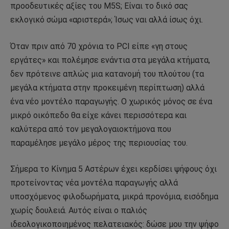
προοδευτικές αξίες του M5S; Είναι το δικό σας
εκλογικό σώμα «αριστερά»; Ίσως ναι αλλά ίσως όχι.
Όταν πριν από 70 χρόνια το PCI είπε «γη στους
εργάτες» και πολέμησε ενάντια στα μεγάλα κτήματα,
δεν πρότεινε απλώς μια κατανομή του πλούτου (τα
μεγάλα κτήματα στην προκειμένη περίπτωση) αλλά
ένα νέο μοντέλο παραγωγής. Ο χωρικός μόνος σε ένα
μικρό οικόπεδο θα είχε κάνει περισσότερα και
καλύτερα από τον μεγαλογαιοκτήμονα που
παραμέλησε μεγάλο μέρος της περιουσίας του.
Σήμερα το Κίνημα 5 Αστέρων έχει κερδίσει ψήφους όχι
προτείνοντας νέα μοντέλα παραγωγής αλλά
υποσχόμενος φιλοδωρήματα, μικρά προνόμια, εισόδημα
χωρίς δουλειά. Αυτός είναι ο παλιός
ιδεολογικοποιημένος πελατειακός: δώσε μου την ψήφο