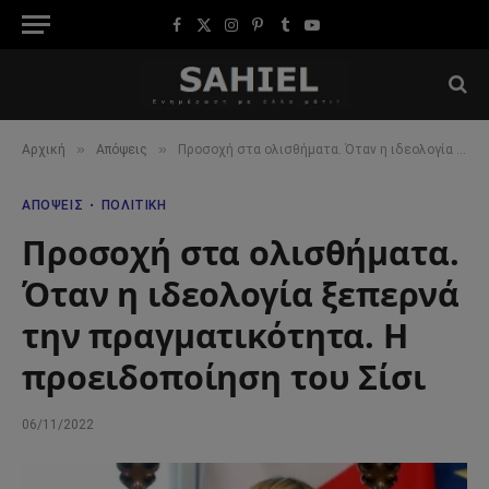
Facebook
X
Instagram
Pinterest
Tumblr
YouTube
(Twitter)
»
»
Αρχική
Απόψεις
Προσοχή στα ολισθήματα. Όταν η ιδεολογία ξεπερνά την πραγματικότητα. Η προειδοποίηση του Σίσι
ΑΠΌΨΕΙΣ
ΠΟΛΙΤΙΚΉ
Προσοχή στα ολισθήματα.
Όταν η ιδεολογία ξεπερνά
την πραγματικότητα. Η
προειδοποίηση του Σίσι
06/11/2022