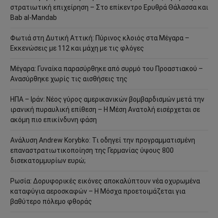
στρατιωτική επιχείρηση – Στο επίκεντρο Ερυθρά Θάλασσα και
Bab al-Mandab
Φωτιά στη Δυτική Αττική: Πύρινος κλοιός στα Μέγαρα –
Εκκενώσεις με 112 και μάχη με τις φλόγες
Μέγαρα: Γυναίκα παρασύρθηκε από συρμό του Προαστιακού –
Ανασύρθηκε χωρίς τις αισθήσεις της
ΗΠΑ – Ιράν: Νέος γύρος αμερικανικών βομβαρδισμών μετά την
ιρανική πυραυλική επίθεση – Η Μέση Ανατολή εισέρχεται σε
ακόμη πιο επικίνδυνη φάση
Ανάλυση Andrew Korybko: Τι οδηγεί την προγραμματισμένη
επαναστρατιωτικοποίηση της Γερμανίας ύψους 800
δισεκατομμυρίων ευρώ;
Ρωσία: Δορυφορικές εικόνες αποκαλύπτουν νέα οχυρωμένα
καταφύγια αεροσκαφών – Η Μόσχα προετοιμάζεται για
βαθύτερο πόλεμο φθοράς