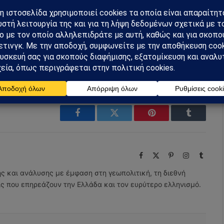
όμησης
m
Ακολουθήστε στο YouTube
Facebook
Twitter
Pinterest
Tumblr
Facebook
X
Pinterest
Instagram
Tumbl
(Twitter)
ης και ανάλυσης με έμφαση στη γεωπολιτική, τη διεθνή
εις που επηρεάζουν την Ελλάδα και τον ευρύτερο ελληνισμό.