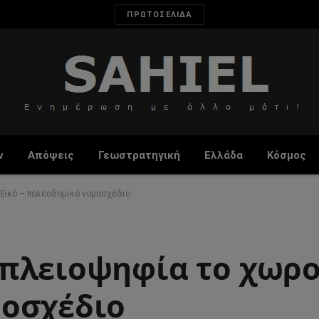
ΠΡΩΤΟΣΕΛΙΔΑ
ν
Απόψεις
Γεωστρατηγική
Ελλάδα
Κόσμος
ξικό – πολεοδομικό νομοσχέδιο
πλειοψηφία το χωρο
μοσχέδιο