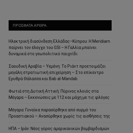
ΠΡΟΣΦΑΤΑ ΑΡΘΡΑ
Ηλεκτρική διασύνδεση Ελλάδας–Κύπρου: Η Meridiam
παίρνει τον έλεγχο του GSI – Η Γαλλία μπαίνει
δυναμικά στο γεωπολιτικό παιχνίδι
Σαουδική Αραβία – Υεμένη: Το Ριάντ προετοιμάζει
μεγάλη στρατιωτική επιχείρηση – Στο επίκεντρο
Ερυθρά Θάλασσα και Bab al-Mandab
Φωτιά στη Δυτική Αττική: Πύρινος κλοιός στα
Μέγαρα – Εκκενώσεις με 112 και μάχη με τις φλόγες
Μέγαρα: Γυναίκα παρασύρθηκε από συρμό του
Προαστιακού – Ανασύρθηκε χωρίς τις αισθήσεις της
ΗΠΑ – Ιράν: Νέος γύρος αμερικανικών βομβαρδισμών