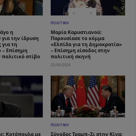
ΠΟΛΙΤΙΚΉ
Πάγο η
Μαρία Καρυστιανού:
 για την ίδρυση
Παρουσίασε το κόμμα
 για τη
«Ελπίδα για τη Δημοκρατία»
 – Επίσημη
– Επίσημη είσοδος στην
ν πολιτικό στίβο
πολιτική σκηνή
22/05/2026
ΠΟΛΙΤΙΚΉ
ς: Κοτόπουλα με
Σύνοδος Τραμπ–Σι στην Κίνα: