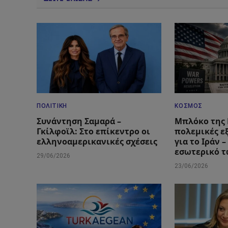
ΠΟΛΙΤΙΚΉ
ΚΌΣΜΟΣ
Συνάντηση Σαμαρά –
Μπλόκο της 
Γκίλφοϊλ: Στο επίκεντρο οι
πολεμικές ε
ελληνοαμερικανικές σχέσεις
για το Ιράν 
εσωτερικό 
29/06/2026
23/06/2026