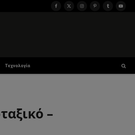
Facebook
X
Instagram
Pinterest
Tumblr
YouTu
(Twitter)
Τεχνολογία
ταξικό –