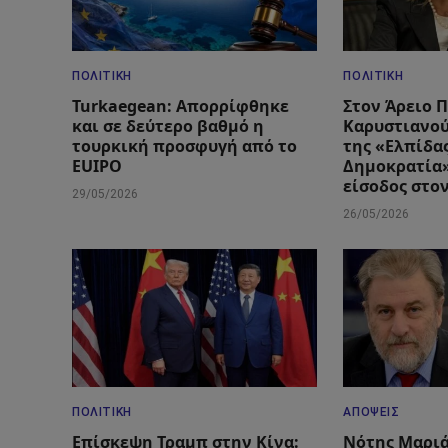
ΠΟΛΙΤΙΚΉ
ΠΟΛΙΤΙΚΉ
Turkaegean: Απορρίφθηκε
Στον Άρειο 
και σε δεύτερο βαθμό η
Καρυστιανού
τουρκική προσφυγή από το
της «Ελπίδας
EUIPO
Δημοκρατία»
είσοδος στο
29/05/2026
26/05/2026
ΠΟΛΙΤΙΚΉ
ΑΠΌΨΕΙΣ
Επίσκεψη Τραμπ στην Κίνα:
Νότης Μαριά