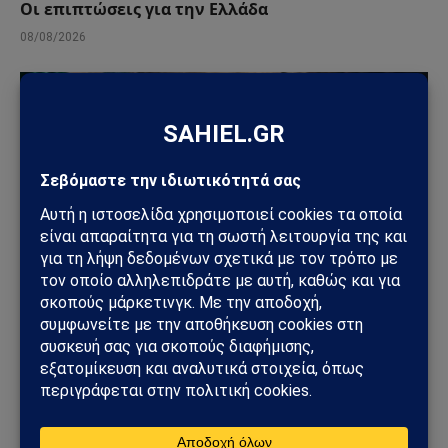
Οι επιπτώσεις για την Ελλάδα
08/08/2026
ΑΠΌΨΕΙΣ
Σαουδική Αραβία – Υεμένη: Το Ριάντ προετοιμάζει
μεγάλη στρατιωτική επιχείρηση – Στο επίκεντρο
Ερυθρά Θάλασσα και Bab al-Mandab
02/08/2026