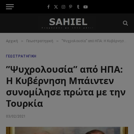
Facebook
X
Instagram
Pinterest
Tumblr
YouTube
(Twitter)
»
»
Αρχική
Γεωστρατηγική
”Ψυχρολουσία” από ΗΠΑ: Η Κυβέρνηση Μπάιντεν συνομίλησε πρώτα με την Τουρκία
ΓΕΩΣΤΡΑΤΗΓΙΚΉ
”Ψυχρολουσία” από ΗΠΑ:
Η Κυβέρνηση Μπάιντεν
συνομίλησε πρώτα με την
Τουρκία
03/02/2021