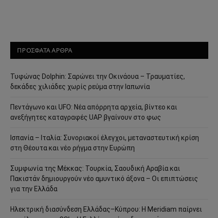
ΠΡΟΣΦΑΤΑ ΑΡΘΡΑ
Τυφώνας Dolphin: Σαρώνει την Οκινάουα – Τραυματίες,
δεκάδες χιλιάδες χωρίς ρεύμα στην Ιαπωνία
Πεντάγωνο και UFO: Νέα απόρρητα αρχεία, βίντεο και
ανεξήγητες καταγραφές UAP βγαίνουν στο φως
Ισπανία – Ιταλία: Συνοριακοί έλεγχοι, μεταναστευτική κρίση
στη Θέουτα και νέο ρήγμα στην Ευρώπη
Συμφωνία της Μέκκας: Τουρκία, Σαουδική Αραβία και
Πακιστάν δημιουργούν νέο αμυντικό άξονα – Οι επιπτώσεις
για την Ελλάδα
Ηλεκτρική διασύνδεση Ελλάδας–Κύπρου: Η Meridiam παίρνει