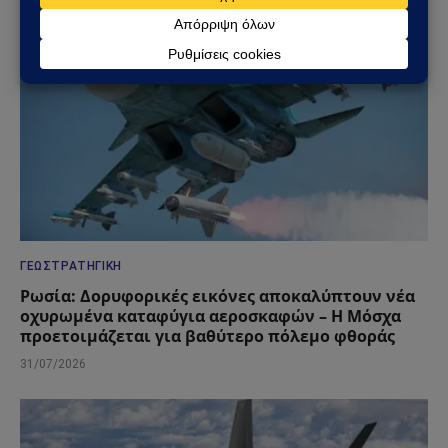
ΓΕΩΣΤΡΑΤΗΓΙΚΉ
Ρωσία: Δορυφορικές εικόνες αποκαλύπτουν νέα
οχυρωμένα καταφύγια αεροσκαφών – Η Μόσχα
προετοιμάζεται για βαθύτερο πόλεμο φθοράς
31/07/2026