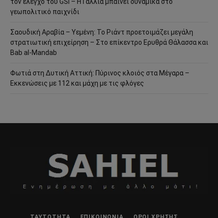
τον έλεγχο του GSI – Η Γαλλία μπαίνει δυναμικά στο
γεωπολιτικό παιχνίδι
Σαουδική Αραβία – Υεμένη: Το Ριάντ προετοιμάζει μεγάλη
στρατιωτική επιχείρηση – Στο επίκεντρο Ερυθρά Θάλασσα και
Bab al-Mandab
Φωτιά στη Δυτική Αττική: Πύρινος κλοιός στα Μέγαρα –
Εκκενώσεις με 112 και μάχη με τις φλόγες
ΤΑΥΤΌΤΗΤΑ
ΕΠΙΚΟΙΝΩΝΊΑ
ΌΡΟΙ ΧΡΉΣΗΣ