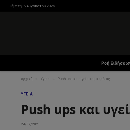
Πέμπτη, 6 Αυγούστου 2026
Ροή Ειδήσεω
»
»
Αρχική
Υγεία
Push ups και υγεία της καρδιάς
ΥΓΕΊΑ
Push ups και υγε
24/07/2021