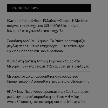
ΠΡΟΣΦΑΤΑ ΑΡΘΡΑ
Ηλεκτρική διασύνδεση Ελλάδας–Κύπρου: Η Meridiam
παίρνει τον έλεγχο του GSI – Η Γαλλία μπαίνει
δυναμικά στο γεωπολιτικό παιχνίδι
Σαουδική Αραβία – Υεμένη: Το Ριάντ προετοιμάζει
μεγάλη στρατιωτική επιχείρηση – Στο επίκεντρο
Ερυθρά Θάλασσα και Bab al-Mandab
Φωτιά στη Δυτική Αττική: Πύρινος κλοιός στα
Μέγαρα – Εκκενώσεις με 112 και μάχη με τις φλόγες
Μέγαρα: Γυναίκα παρασύρθηκε από συρμό του
Προαστιακού – Ανασύρθηκε χωρίς τις αισθήσεις της
ΗΠΑ – Ιράν: Νέος γύρος αμερικανικών βομβαρδισμών
μετά την ιρανική πυραυλική επίθεση – Η Μέση
Ανατολή εισέρχεται σε ακόμη πιο επικίνδυνη φάση