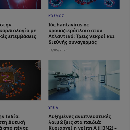
ΚΌΣΜΟΣ
 στην
Ιός hantavirus σε
καρδιολογία με
κρουαζιερόπλοιο στον
ικές επεμβάσεις
Ατλαντικό: Τρεις νεκροί και
διεθνής συναγερμός
04/05/2026
ΥΓΕΊΑ
ην Ινδία:
Αυξημένες αναπνευστικές
στη Δυτική
λοιμώξεις στα παιδιά:
ά από πέντε
Κυριαρχεί η γρίπη Α (Η3Ν2) –