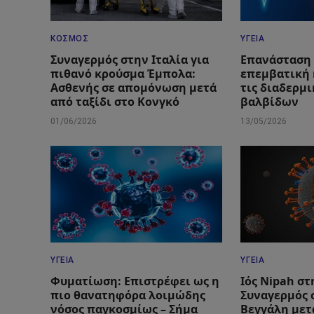
ΚΌΣΜΟΣ
ΥΓΕΊΑ
Συναγερμός στην Ιταλία για
Επανάσταση
πιθανό κρούσμα Έμπολα:
επεμβατική 
Ασθενής σε απομόνωση μετά
τις διαδερμ
από ταξίδι στο Κονγκό
βαλβίδων
01/06/2026
13/05/2026
ΥΓΕΊΑ
ΥΓΕΊΑ
Φυματίωση: Επιστρέφει ως η
Ιός Nipah στ
πιο θανατηφόρα λοιμώδης
Συναγερμός 
νόσος παγκοσμίως – Σήμα
Βεγγάλη μετ