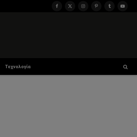
Facebook
X
Instagram
Pinterest
Tumblr
YouTu
(Twitter)
Τεχνολογία