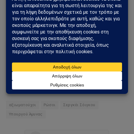
καταστρέψει τα πάντα”.
Πηγή:
themoscowtimes.com
Ακολούθησε το Sahiel στο Google News
Πρόσθεσε το Sahiel ως προτιμώμενη πηγή για να λαμβάνεις
πρώτος τις σημαντικότερες ειδήσεις και αναλύσεις.
Add as a preferred source
αξιωματούχοι
Ρώσοι
Σεργκέι Σόιγκου
Υπουργού Άμυνας