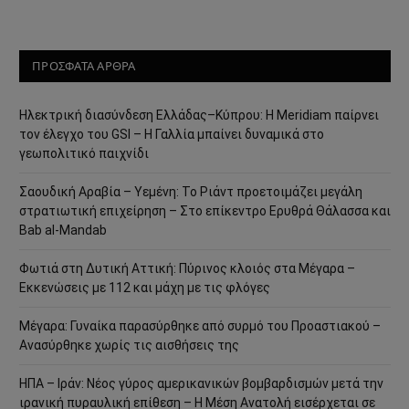
ΠΡΟΣΦΑΤΑ ΑΡΘΡΑ
Ηλεκτρική διασύνδεση Ελλάδας–Κύπρου: Η Meridiam παίρνει
τον έλεγχο του GSI – Η Γαλλία μπαίνει δυναμικά στο
γεωπολιτικό παιχνίδι
Σαουδική Αραβία – Υεμένη: Το Ριάντ προετοιμάζει μεγάλη
στρατιωτική επιχείρηση – Στο επίκεντρο Ερυθρά Θάλασσα και
Bab al-Mandab
Φωτιά στη Δυτική Αττική: Πύρινος κλοιός στα Μέγαρα –
Εκκενώσεις με 112 και μάχη με τις φλόγες
Μέγαρα: Γυναίκα παρασύρθηκε από συρμό του Προαστιακού –
Ανασύρθηκε χωρίς τις αισθήσεις της
ΗΠΑ – Ιράν: Νέος γύρος αμερικανικών βομβαρδισμών μετά την
ιρανική πυραυλική επίθεση – Η Μέση Ανατολή εισέρχεται σε