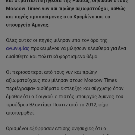
και στρατιωτική ηγεσία της Ρωσίας, δήλωσαν στους
Moscow Times νυν και πρώην αξιωματούχοι, καθώς
και πηγές προσκείμενες στο Κρεμλίνο και το
υπουργείο Άμυνας.
Όλες αυτές οι πηγές μίλησαν υπό τον όρο της
ανωνυμίας
προκειμένου να μιλήσουν ελεύθερα για ένα
ευαίσθητο και πολιτικά φορτισμένο θέμα.
Οι περισσότεροι από τους νυν και πρώην
αξιωματούχους που μίλησαν στους Moscow Times
περιέγραψαν αισθήματα έκπληξης και σύγχυσης όταν
έμαθαν ότι ο Σοϊγκού, ο πιστός υπουργός Άμυνας του
προέδρου Βλαντίμιρ Πούτιν από το 2012, είχε
αποπεμφθεί.
Ορισμένοι εξέφρασαν επίσης ανησυχίες ότι ο