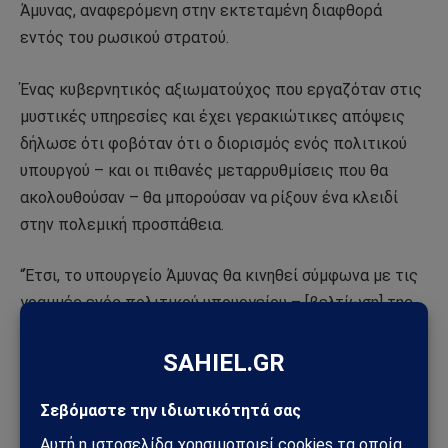
Άμυνας, αναφερόμενη στην εκτεταμένη διαφθορά
εντός του ρωσικού στρατού.
Ένας κυβερνητικός αξιωματούχος που εργαζόταν στις
μυστικές υπηρεσίες και έχει γερακιώτικες απόψεις
δήλωσε ότι φοβόταν ότι ο διορισμός ενός πολιτικού
υπουργού – και οι πιθανές μεταρρυθμίσεις που θα
ακολουθούσαν – θα μπορούσαν να ρίξουν ένα κλειδί
στην πολεμική προσπάθεια.
“Έτσι, το υπουργείο Άμυνας θα κινηθεί σύμφωνα με τις
γραμμές ενός πολιτικού υπουργείου – [βελτίωση] της
διαφάνειας και ούτω καθεξής”, δήλωσε ο κυβερνητικός
αξιωματούχος. “Αλλά ποιες μεταρρυθμίσεις θα
υπάρξουν τώρα; Ας μην μεταρρυθμίσουμε [ένα σύστημα
που] αυτή τη στιγμή παίρνει ένα άλλο χωριό στην
Ουκρανία. Δεν πρόκειται να λειτουργήσει. Θα