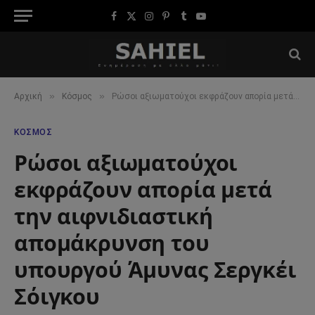
Facebook
X
Instagram
Pinterest
Tumblr
YouTube
(Twitter)
»
»
Αρχική
Κόσμος
Ρώσοι αξιωματούχοι εκφράζουν απορία μετά την αιφνιδιαστική απομάκρυνση του υπουργού Άμυνας Σεργκέι Σόιγκου
ΚΌΣΜΟΣ
Ρώσοι αξιωματούχοι
εκφράζουν απορία μετά
την αιφνιδιαστική
απομάκρυνση του
υπουργού Άμυνας Σεργκέι
Σόιγκου