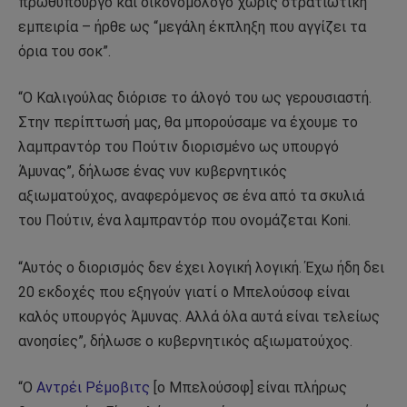
πρωθυπουργό και οικονομολόγο χωρίς στρατιωτική
εμπειρία – ήρθε ως “μεγάλη έκπληξη που αγγίζει τα
όρια του σοκ”.
“Ο Καλιγούλας διόρισε το άλογό του ως γερουσιαστή.
Στην περίπτωσή μας, θα μπορούσαμε να έχουμε το
λαμπραντόρ του Πούτιν διορισμένο ως υπουργό
Άμυνας”, δήλωσε ένας νυν κυβερνητικός
αξιωματούχος, αναφερόμενος σε ένα από τα σκυλιά
του Πούτιν, ένα λαμπραντόρ που ονομάζεται Koni.
“Αυτός ο διορισμός δεν έχει λογική λογική. Έχω ήδη δει
20 εκδοχές που εξηγούν γιατί ο Μπελούσοφ είναι
καλός υπουργός Άμυνας. Αλλά όλα αυτά είναι τελείως
ανοησίες”, δήλωσε ο κυβερνητικός αξιωματούχος.
“Ο
Αντρέι Ρέμοβιτς
[ο Μπελούσοφ] είναι πλήρως