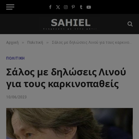
Facebook
X
Instagram
Pinterest
Tumblr
YouTube
(Twitter)
»
»
Αρχική
Πολιτική
Σάλος με δηλώσεις Λινού για τους καρκινοπαθείς
ΠΟΛΙΤΙΚΉ
Σάλος με δηλώσεις Λινού
για τους καρκινοπαθείς
10/06/2023