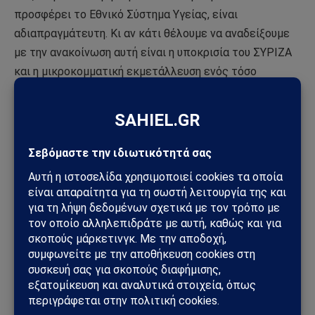
προσφέρει το Εθνικό Σύστημα Υγείας, είναι
αδιαπραγμάτευτη. Κι αν κάτι θέλουμε να αναδείξουμε
με την ανακοίνωση αυτή είναι η υποκρισία του ΣΥΡΙΖΑ
και η μικροκομματική εκμετάλλευση ενός τόσο
ευαίσθητου ζητήματος».
Ακόμη, ο υποψήφιος βουλευτής της ΝΔ, Κωστής
Χατζηδάκης, έγραψε στο Twitter ότι «σήμερα έχουν
έρθει στη δημοσιότητα δηλώσεις της κ. Λινού οι οποίες
είναι σχεδόν ίδιες -αν όχι ακριβώς ίδιες- με του κ.
Πνευματικού.
Ο κ. Τσίπρας που τόσο πολύ ενοχλήθηκε με το θέμα
του κ. Πνευματικού, τι θα κάνει τώρα;
Θα συμπεριλαμβάνεται η κ. Λινού στα ψηφοδέλτια του
#ΣΥΡΙΖΑ ή θα υπάρξουν κάποιες κυρώσεις;