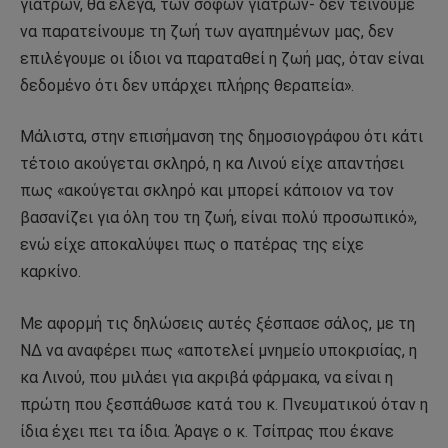
γιατρών, θα έλεγα, των σοφών γιατρών- δεν τείνουμε
να παρατείνουμε τη ζωή των αγαπημένων μας, δεν
επιλέγουμε οι ίδιοι να παραταθεί η ζωή μας, όταν είναι
δεδομένο ότι δεν υπάρχει πλήρης θεραπεία».
Μάλιστα, στην επισήμανση της δημοσιογράφου ότι κάτι
τέτοιο ακούγεται σκληρό, η κα Λινού είχε απαντήσει
πως «ακούγεται σκληρό και μπορεί κάποιον να τον
βασανίζει για όλη του τη ζωή, είναι πολύ προσωπικό»,
ενώ είχε αποκαλύψει πως ο πατέρας της είχε
καρκίνο.
Με αφορμή τις δηλώσεις αυτές ξέσπασε σάλος, με τη
ΝΔ να αναφέρει πως «αποτελεί μνημείο υποκρισίας, η
κα Λινού, που μιλάει για ακριβά φάρμακα, να είναι η
πρώτη που ξεσπάθωσε κατά του κ. Πνευματικού όταν η
ίδια έχει πει τα ίδια. Άραγε ο κ. Τσίπρας που έκανε