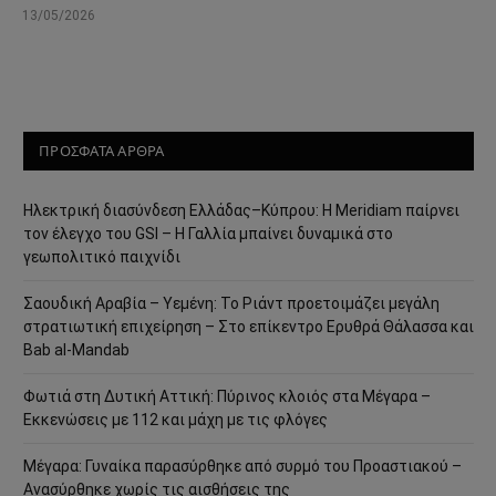
13/05/2026
ΠΡΟΣΦΑΤΑ ΑΡΘΡΑ
Ηλεκτρική διασύνδεση Ελλάδας–Κύπρου: Η Meridiam παίρνει
τον έλεγχο του GSI – Η Γαλλία μπαίνει δυναμικά στο
γεωπολιτικό παιχνίδι
Σαουδική Αραβία – Υεμένη: Το Ριάντ προετοιμάζει μεγάλη
στρατιωτική επιχείρηση – Στο επίκεντρο Ερυθρά Θάλασσα και
Bab al-Mandab
Φωτιά στη Δυτική Αττική: Πύρινος κλοιός στα Μέγαρα –
Εκκενώσεις με 112 και μάχη με τις φλόγες
Μέγαρα: Γυναίκα παρασύρθηκε από συρμό του Προαστιακού –
Ανασύρθηκε χωρίς τις αισθήσεις της