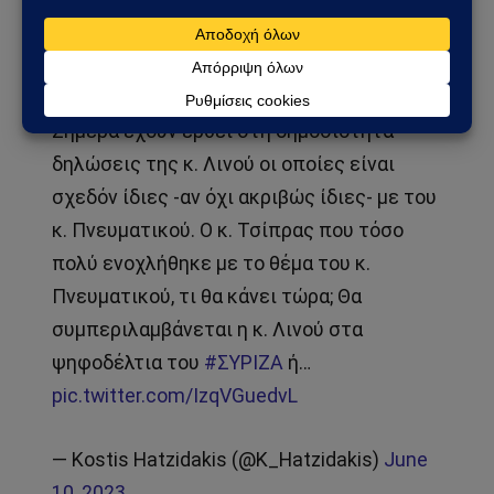
Δεν μπορεί να υπάρξουν 2 μέτρα και 2 σταθμά!».
Σήμερα έχουν έρθει στη δημοσιότητα
δηλώσεις της κ. Λινού οι οποίες είναι
σχεδόν ίδιες -αν όχι ακριβώς ίδιες- με του
κ. Πνευματικού. Ο κ. Τσίπρας που τόσο
πολύ ενοχλήθηκε με το θέμα του κ.
Πνευματικού, τι θα κάνει τώρα; Θα
συμπεριλαμβάνεται η κ. Λινού στα
ψηφοδέλτια του
#ΣΥΡΙΖΑ
ή…
pic.twitter.com/IzqVGuedvL
— Kostis Hatzidakis (@K_Hatzidakis)
June
10, 2023