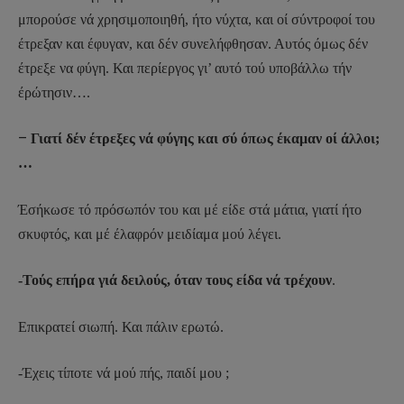
μπορούσε νά χρησιμοποιηθή, ήτο νύχτα, και οί σύντροφοί του
έτρεξαν και έφυγαν, και δέν συνελήφθησαν. Αυτός όμως δέν
έτρεξε να φύγη. Και περίεργος γι’ αυτό τού υποβάλλω τήν
έρώτησιν….
–
Γιατί δέν έτρεξες νά φύγης και σύ όπως έκαμαν οί άλλοι;
…
Έσήκωσε τό πρόσωπόν του και μέ είδε στά μάτια, γιατί ήτο
σκυφτός, και μέ έλαφρόν μειδίαμα μού λέγει.
-Τούς επήρα γιά δειλούς, όταν τους είδα νά τρέχουν
.
Επικρατεί σιωπή. Και πάλιν ερωτώ.
-Έχεις τίποτε νά μού πής, παιδί μου ;