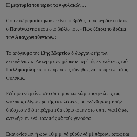
Η μαρτυρία του ιερέα των φυλακών…
Όσα διαδραματίστηκαν εκείνο το βράδυ, τα περιγράφει ο ίδιος
ο
Παπάντωνης
μέσα στο βιβλίο του, «
Πώς έζησα το δράμα
των Απαγχονισθέντων»:
Τό απόγευμα τής
13ης Μαρτίου
ό διοργανωτής των
εκτελέσεων κ. Λκκερ μέ ενημέρωσε περί τής εκτελέσεως τού
Παλληκαρίδη
και ότι έπρεπε ώς συνήθως νά παραμείνω στάς
Φύλακας.
Εζήτησα νά μείνω στο σπίτι μου και νά μεταφερθώ εις τάς
Φύλακας ολίγον προ τής εκτελέσεως και εδέχθησαν μέ τήν
ύπόσχεσιν διότι πράγματι θά εύρισκόμην στο σπίτι, γιατί όπως
αντελήφθην ενόμιζαν πώς θά τούς γελούσα.
Εκανονίσαμεν ή ώρα 10 μ.μ. νά ρθούν νά μέ πάρουν, όπως και