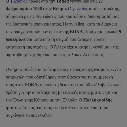
Ο
18χρονος
ήρωας από την
Τσάδα
γεννήθηκε στις
27
Φεβρουαρίου 1938
στην
Κύπρο.
Ο
γενναίος
αυτός πατριώτης,
σύμφωνα με τις σημειώσεις που κρατούσε ο διαβόητος δήμιος
της βρετανικής αποικιοκρατίας, Harry Allen, κατά τη διάρκεια
των απαγχονισμών των ηρώων της
ΕΟΚΑ
, ξεψύχησε ηρωικά
9
δευτερόλεπτα
μετά από τη στιγμή που άνοιξε η ξύλινη
καταπακτή της αγχόνης. Ο Άλλεν είχε κρατήσει «ενθύμιο» της
αιματοβαμμένης θητείας του στις φυλακές Λευκωσίας.
Ο δήμιος συνέδεσε το όνομά του με τους απαγχονισμούς εννέα
πατριωτών που οδηγήθηκαν στον θάνατο για τη συμμετοχή
τους στην
ΕΟΚΑ,
η οποία τη δεκαετία του ΄50 ανέλαβε ένοπλη
δράση για την αποτίναξη της βρετανικής κατοχής στο νησί και
την Ένωση της Κύπρου με την Ελλάδα. Ο
Παλληκαρίδης
ήταν ο νεότερος από τους εκτελεσθέντες και η θυσία του
συγκίνησε το πανελλήνιο.