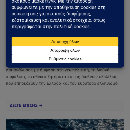
Facebook
Twitter
Pinterest
Tumblr
Sahiel Newsroom
Facebook
X
Pinterest
Instagram
Tumblr
(Twitter)
Το Sahiel.gr είναι ανεξάρτητη ψηφιακή πύλη ενημέρωσης
και ανάλυσης με έμφαση στη γεωπολιτική, τη διεθνή
ασφάλεια, τα εθνικά ζητήματα και τις διεθνείς εξελίξεις
που επηρεάζουν την Ελλάδα και τον ευρύτερο ελληνισμό.
ΔΕΙΤΕ ΕΠΙΣΗΣ →