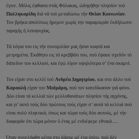
έγινε. Μόλις έφθασα στάς Φύλακας, ώδηγήθην πλησίον τού
Παλληκαρίδη
διά νά τού μεταδώσω τήν
Θείαν Κοινωνίαν
.
Τον βρήκα απολύτως ήρεμον χωρίς την παραμικράν έκδήλωσιν
ταραχής ή λιποψυχίας.
Τά λόγια του εις τήν συνομιλίαν μας ήσαν κοφτά και
μετρημένα. Έκάθητο εις τό κρεββάτι του, πού έψαυε σχεδόν τό
δάπεδον του κελλιού, και έγώ λίγον υψηλότερα σ’ ένα σκαμνί.
Τον είχαν στο κελλί τού
Ανδρέα Δημητρίου
, και στο άλλο τού
Καραολή
είχαν τον
Μαϊμάρη,
πού τον κατεδίκασαν γιά φόνο.
Δύο είναι τά κελλιά τών μελλοθανάτων πλησίον τής αγχόνης,
και γι’ αυτό τούς δύο πρώτους τούς είχαν σ’ αυτά τά κελλιά πού
είναι πολύ πληκτικά, όπως και τώρα τούς δύο αυτούς, μέ τήν
διαφοράν ότι τώρα μόνον ό ένας μέ ενδιέφερε εθνικά….
Όταν συνελήφθη μέσα στο δάσος μέ ένα όπλο, πού δέν