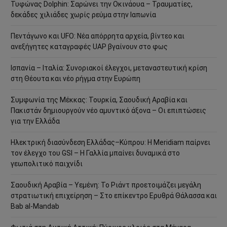
Τυφώνας Dolphin: Σαρώνει την Οκινάουα – Τραυματίες,
δεκάδες χιλιάδες χωρίς ρεύμα στην Ιαπωνία
Πεντάγωνο και UFO: Νέα απόρρητα αρχεία, βίντεο και
ανεξήγητες καταγραφές UAP βγαίνουν στο φως
Ισπανία – Ιταλία: Συνοριακοί έλεγχοι, μεταναστευτική κρίση
στη Θέουτα και νέο ρήγμα στην Ευρώπη
Συμφωνία της Μέκκας: Τουρκία, Σαουδική Αραβία και
Πακιστάν δημιουργούν νέο αμυντικό άξονα – Οι επιπτώσεις
για την Ελλάδα
Ηλεκτρική διασύνδεση Ελλάδας–Κύπρου: Η Meridiam παίρνει
τον έλεγχο του GSI – Η Γαλλία μπαίνει δυναμικά στο
γεωπολιτικό παιχνίδι
Σαουδική Αραβία – Υεμένη: Το Ριάντ προετοιμάζει μεγάλη
στρατιωτική επιχείρηση – Στο επίκεντρο Ερυθρά Θάλασσα και
Bab al-Mandab