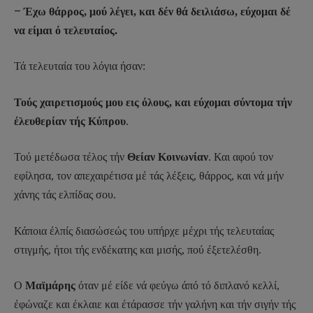
–
Έχω θάρρος, μού λέγει, και δέν θά δειλιάσω, εύχομαι δέ
να είμαι ό τελευταίος.
Τά τελευταία του λόγια ήσαν:
Τούς χαιρετισμούς μου εις όλους, και εύχομαι σύντομα τήν
έλευθερίαν τής Κύπρου
.
Τού μετέδωσα τέλος τήν
Θείαν Κοινωνίαν
. Και αφού τον
εφίλησα, τον απεχαιρέτισα μέ τάς λέξεις, θάρρος, και νά μήν
χάνης τάς ελπίδας σου.
Κάποια έλπίς διασώσεώς του υπήρχε μέχρι τής τελευταίας
στιγμής, ήτοι τής ενδέκατης και μισής, πού έξετελέσθη.
Ο
Μαϊμάρης
όταν μέ είδε νά φεύγω άπό τό διπλανό κελλί,
έφώναζε και έκλαιε και έτάρασσε τήν γαλήνη και τήν σιγήν τής