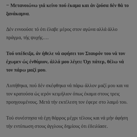
–
Μετανοιώνω γιά κείνο πού έκαμα και άν ζούσα δέν θά το
ξανάκαμνα
.
Δέν εννοούσε τό ότι έλαβε μέρος στον αγώνα αλλά άλλο
πράγμα, τής ψυχής….
Τού υπέδειξα, άν ήθελε νά αφήσει τον Σταυρόν του νά τον
έχωμεν ώς ένθύμιον, άλλά μου λέγει: Όχι πάτερ, θέλω νά
τον πάρω μαζί μου
.
Λυπήθηκα, πού δέν σκέφθηκα νά πάρω άλλον μαζί μου και να
τον κρατούσα ώς ιερόν κειμήλιον όπως έκαμα στους τρεις
προηγουμένους. Μετά τήν εκτέλεση τον έφερε στο λαιμό του.
Τού συνέστησα νά έχη θάρρος μέχρι τέλους και νά μήν άφήση
τήν εντύπωση στους άγγλους δημίους ότι έδειλίασε.