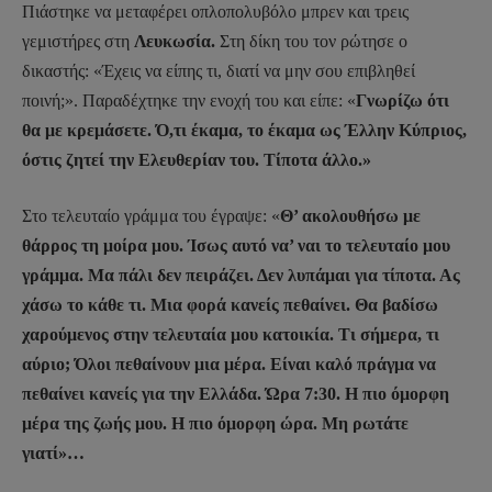
Πιάστηκε να μεταφέρει οπλοπολυβόλο μπρεν και τρεις
γεμιστήρες στη
Λευκωσία.
Στη δίκη του τον ρώτησε ο
δικαστής: «Έχεις να είπης τι, διατί να μην σου επιβληθεί
ποινή;». Παραδέχτηκε την ενοχή του και είπε: «
Γνωρίζω ότι
θα με κρεμάσετε. Ό,τι έκαμα, το έκαμα ως Έλλην Κύπριος,
όστις ζητεί την Ελευθερίαν του. Τίποτα άλλο.»
Στο τελευταίο γράμμα του έγραψε: «
Θ’ ακολουθήσω με
θάρρος τη μοίρα μου. Ίσως αυτό να’ ναι το τελευταίο μου
γράμμα. Μα πάλι δεν πειράζει. Δεν λυπάμαι για τίποτα. Ας
χάσω το κάθε τι. Μια φορά κανείς πεθαίνει. Θα βαδίσω
χαρούμενος στην τελευταία μου κατοικία. Τι σήμερα, τι
αύριο; Όλοι πεθαίνουν μια μέρα. Είναι καλό πράγμα να
πεθαίνει κανείς για την Ελλάδα. Ώρα 7:30. Η πιο όμορφη
μέρα της ζωής μου. Η πιο όμορφη ώρα. Μη ρωτάτε
γιατί»…