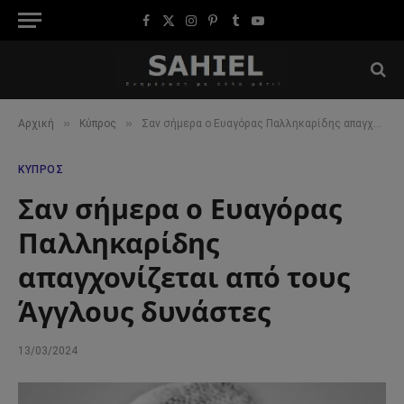
Facebook
X
Instagram
Pinterest
Tumblr
YouTube
(Twitter)
»
»
Αρχική
Κύπρος
Σαν σήμερα ο Ευαγόρας Παλληκαρίδης απαγχονίζεται από τους Άγγλους δυνάστες
ΚΎΠΡΟΣ
Σαν σήμερα ο Ευαγόρας
Παλληκαρίδης
απαγχονίζεται από τους
Άγγλους δυνάστες
13/03/2024