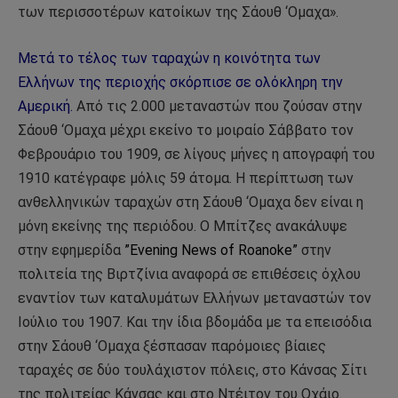
των περισσοτέρων κατοίκων της Σάουθ ‘Ομαχα».
Μετά το τέλος των ταραχών η κοινότητα των
Ελλήνων της περιοχής σκόρπισε σε ολόκληρη την
Αμερική.
Από τις 2.000 μεταναστών που ζούσαν στην
Σάουθ ‘Ομαχα μέχρι εκείνο το μοιραίο Σάββατο τον
Φεβρουάριο του 1909, σε λίγους μήνες η απογραφή του
1910 κατέγραφε μόλις 59 άτομα. Η περίπτωση των
ανθελληνικών ταραχών στη Σάουθ ‘Ομαχα δεν είναι η
μόνη εκείνης της περιόδου. Ο Μπίτζες ανακάλυψε
στην εφημερίδα
”Evening News of Roanoke”
στην
πολιτεία της Βιρτζίνια αναφορά σε επιθέσεις όχλου
εναντίον των καταλυμάτων Ελλήνων μεταναστών τον
Ιούλιο του 1907. Και την ίδια βδομάδα με τα επεισόδια
στην Σάουθ ‘Ομαχα ξέσπασαν παρόμοιες βίαιες
ταραχές σε δύο τουλάχιστον πόλεις, στο Κάνσας Σίτι
της πολιτείας Κάνσας και στο Ντέιτον του Οχάιο.