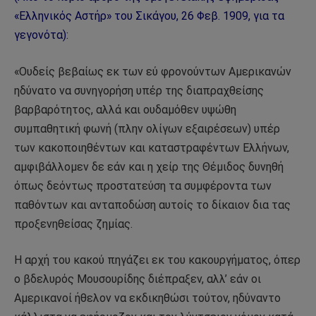
«Ελληνικός Αστήρ» του Σικάγου, 26 Φεβ. 1909, για τα
γεγονότα):
«Ουδείς βεβαίως εκ των εύ φρονούντων Αμερικανών
ηδύνατο να συνηγορήση υπέρ της διαπραχθείσης
βαρβαρότητος, αλλά και ουδαμόθεν υψώθη
συμπαθητική φωνή (πλην ολίγων εξαιρέσεων) υπέρ
των κακοποιηθέντων και καταστραφέντων Ελλήνων,
αμφιβάλλομεν δε εάν και η χείρ της Θέμιδος δυνηθή
όπως δεόντως προστατεύση τα συμφέροντα των
παθόντων και ανταποδώση αυτοίς το δίκαιον δια τας
προξενηθείσας ζημίας.
Η αρχή του κακού πηγάζει εκ του κακουργήματος, όπερ
ο βδελυρός Μουσουρίδης διέπραξεν, αλλ’ εάν οι
Αμερικανοί ήθελον να εκδικηθώσι τούτον, ηδύναντο