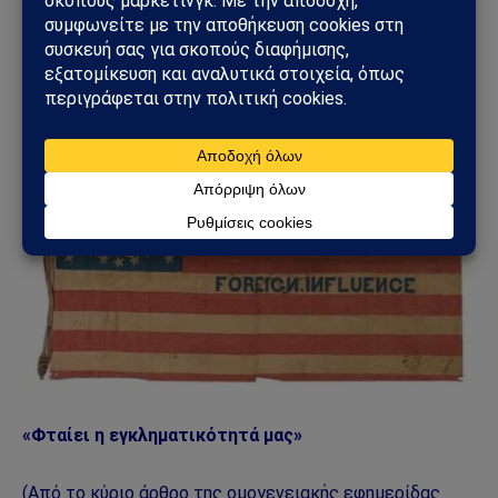
έναν τάφο χωρίς ταφόπετρα στο Κοιμητήριο Forest
Lawn στην ‘Ομαχα της Νεμπράσκα των Ηνωμένων
Πολιτειών.
«Φταίει η εγκληματικότητά μας»
(Από το κύριο άρθρο της ομογενειακής εφημερίδας