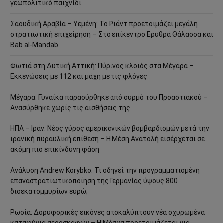
γεωπολιτικό παιχνίδι
Σαουδική Αραβία – Υεμένη: Το Ριάντ προετοιμάζει μεγάλη
στρατιωτική επιχείρηση – Στο επίκεντρο Ερυθρά Θάλασσα και
Bab al-Mandab
Φωτιά στη Δυτική Αττική: Πύρινος κλοιός στα Μέγαρα –
Εκκενώσεις με 112 και μάχη με τις φλόγες
Μέγαρα: Γυναίκα παρασύρθηκε από συρμό του Προαστιακού –
Ανασύρθηκε χωρίς τις αισθήσεις της
ΗΠΑ – Ιράν: Νέος γύρος αμερικανικών βομβαρδισμών μετά την
ιρανική πυραυλική επίθεση – Η Μέση Ανατολή εισέρχεται σε
ακόμη πιο επικίνδυνη φάση
Ανάλυση Andrew Korybko: Τι οδηγεί την προγραμματισμένη
επαναστρατιωτικοποίηση της Γερμανίας ύψους 800
δισεκατομμυρίων ευρώ;
Ρωσία: Δορυφορικές εικόνες αποκαλύπτουν νέα οχυρωμένα
καταφύγια αεροσκαφών – Η Μόσχα προετοιμάζεται για