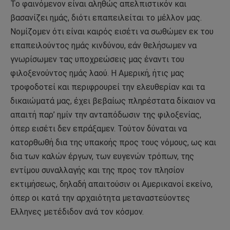
Το φαινόμενον είναι αληθώς απελπιστικόν και
βασανίζει ημάς, διότι επαπειλείται το μέλλον μας.
Νομίζομεν ότι είναι καιρός εισέτι να σωθώμεν εκ του
επαπειλούντος ημάς κινδύνου, εάν θελήσωμεν να
γνωρίσωμεν τας υποχρεώσεις μας έναντι του
φιλοξενούντος ημάς λαού. Η Αμερική, ήτις μας
τροφοδοτεί και περιφρουρεί την ελευθερίαν και τα
δικαιώματά μας, έχει βεβαίως πληρέστατα δίκαιον να
απαιτή παρ’ ημίν την ανταπόδωσιν της φιλοξενίας,
όπερ εισέτι δεν επράξαμεν. Τούτον δύναται να
κατορθωθή δια της υπακοής προς τους νόμους, ως και
δια των καλών έργων, των ευγενών τρόπων, της
εντίμου συναλλαγής και της προς τον πλησίον
εκτιμήσεως, δηλαδή απαιτούσιν οι Αμερικανοί εκείνο,
όπερ οι κατά την αρχαιότητα μεταναστεύοντες
Ελληνες μετέδιδον ανά τον κόσμον.