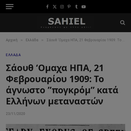
Facebook
X
Instagram
Pinterest
Tumblr
YouTube
(Twitter)
»
»
Αρχική
Ελλάδα
Σάουθ ‘Ομαχα ΗΠΑ, 21 Φεβρουαρίου 1909: Το άγνωστο ”πογκρόμ” κατά Ελλήνων μεταναστών
ΕΛΛΆΔΑ
Σάουθ ‘Ομαχα ΗΠΑ, 21
Φεβρουαρίου 1909: Το
άγνωστο ”πογκρόμ” κατά
Ελλήνων μεταναστών
23/11/2020