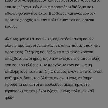
κάλλιστα να εφήρμοζον και τον λύντσειον νόμον κατά
του κακούργου, πάν όμως περαιτέρω διάβημα κατ’
αθώων ψυχών ήτο όλως βάρβαρον και ανάρμοστον
προς τας αρχάς και τον πολιτισμόν του σημερινού
κόσμου.
Αλλ’ ως φαίνεται και εν τη περιστάσει αυτή και εν
άλλαις ομοίαις, οι Αμερικανοί έχασαν πάσαν υπόληψιν
προς τους Ελληνες και ήρξαντο από τίνος χρόνου
απεχθανόμενοι ημάς, ως λαόν ανάξιον της αποστολής
του και του κλέους των προγόνων των και ως μη
επιθυμητούς πολίτας. (…) Ο άνεμος εναντιώτατα πνέει
καθ’ ημών, διότι, ως βλέπομεν ανωτέρω, επίσημα
πρόσωπα και αυτοί οι βουλευταί ακόμη ήρξαντο
κηρύσσοντες τον μέχρι εξοντώσεως πόλεμον καθ’
ημών.