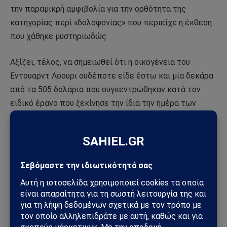
την παραμικρή αμφιβολία για την ορθότητα της
κατηγορίας περί «δολοφονίας» που περιείχε η έκθεση
που χάθηκε μυστηριωδώς.
Αξίζει, τέλος, να σημειωθεί ότι η οικογένεια του
Εντουαρντ Λόουρι ουδέποτε είδε έστω και μία δεκάρα
από τα 505 δολάρια που συγκεντρώθηκαν κατά τον
ειδικό έρανο που ξεκίνησε την ίδια την ημέρα των
ταραχών. Η οικογένεια του Εντ Λόουρι αναγκάστηκε να
τα βγάλει πέρα μοναχή της, εκτός από 150 δολάρια
που της προσέφερε ένα Γυμνάσιο της περιοχής από τα
κέρδη μιας μουσικής εκδήλωσης. Και τα δύο παιδιά του
Λόουρι έγιναν αργότερα δάσκαλοι στο Νότο. Στις 3
Φεβρουαρίου 1916, το Κογκρέσο αποφάσισε να δοθούν
40.000 δολάρια αποζημίωση στους Ελληνες-θύματα
των ταραχών από τα 288.130 που είχαν ζητήσει. Οσο
για τον Νικόλα Α. Τζιμίκα, αυτός βρίσκεται πάντοτε σ’