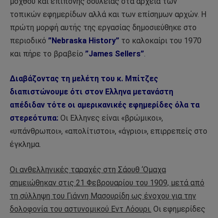
μόχθου και επίπονης δουλειάς στα αρχεία των
τοπικών εφημερίδων αλλά και των επίσημων αρχών. Η
πρώτη μορφή αυτής της εργασίας δημοσιεύθηκε στο
περιοδικό
”Nebraska History”
το καλοκαίρι του 1970
και πήρε το βραβείο
”James Sellers”
.
Διαβάζοντας τη μελέτη του κ. Μπίτζες
διαπιστώνουμε ότι στον Ελληνα μετανάστη
απέδιδαν τότε οι αμερικανικές εφημερίδες όλα τα
στερεότυπα:
Οι Ελληνες είναι «βρώμικοι»,
«υπάνθρωποι», «απολίτιστοι», «άγριοι», επιρρεπείς στο
έγκλημα.
Οι ανθελληνικές ταραχές στη Σάουθ ‘Ομαχα
σημειώθηκαν στις 21 Φεβρουαρίου του 1909, μετά από
τη σύλληψη του Γιάννη Μασουρίδη ως ένοχου για την
δολοφονία του αστυνομικού Εντ Λόουρι.
Οι εφημερίδες