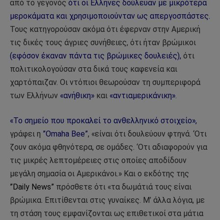
από το γεγονός
ότι οι Ελληνες δούλευαν με μικρότερα
μεροκάματα και χρησιμοποιούνταν ως απεργοσπάστες.
Τους κατηγορούσαν ακόμα ότι έφερναν στην Αμερική
τις δικές τους άγριες συνήθειες, ότι ήταν βρώμικοι
(εφόσον έκαναν πάντα τις βρώμικες δουλειές),
ότι
πολιτικολογούσαν στα δικά τους καφενεία και
χαρτόπαιζαν. Οι ντόπιοι θεωρούσαν τη συμπεριφορά
των Ελλήνων
«ανήθικη»
και
«αντιαμερικάνικη»
.
«Το σημείο που προκαλεί το ανθελληνικό στοιχείο»,
γράφει η
”Omaha Bee”
, «είναι ότι δουλεύουν φτηνά. ‘Οτι
ζουν ακόμα φθηνότερα, σε ομάδες. ‘Οτι αδιαφορούν για
τις μικρές λεπτομέρειες στις οποίες αποδίδουν
μεγάλη σημασία οι Αμερικάνοι.» Και ο εκδότης της
”Daily News”
πρόσθετε ότι «τα δωμάτιά τους είναι
βρώμικα. Επιτίθενται στις γυναίκες. Μ’ άλλα λόγια, με
τη στάση τους εμφανίζονται ως επιθετικοί στα μάτια