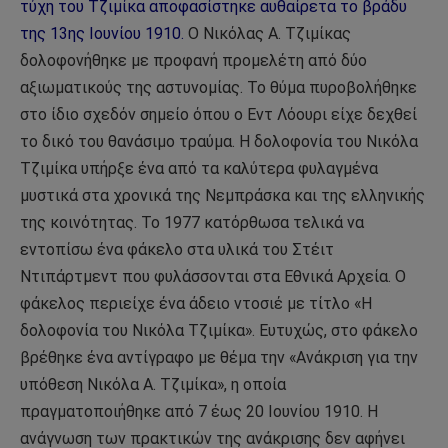
τύχη του Τζιμίκα αποφασίστηκε αυθαίρετα το βράδυ
της 13ης Ιουνίου 1910.
Ο Νικόλας Α. Τζιμίκας
δολοφονήθηκε με προφανή προμελέτη από δύο
αξιωματικούς της αστυνομίας. Το θύμα πυροβολήθηκε
στο ίδιο σχεδόν σημείο όπου ο Εντ Λόουρι είχε δεχθεί
το δικό του θανάσιμο τραύμα. Η δολοφονία του Νικόλα
Τζιμίκα υπήρξε ένα από τα καλύτερα φυλαγμένα
μυστικά στα χρονικά της Νεμπράσκα και της ελληνικής
της κοινότητας. Το 1977 κατόρθωσα τελικά να
εντοπίσω ένα φάκελο στα υλικά του Στέιτ
Ντιπάρτμεντ που φυλάσσονται στα Εθνικά Αρχεία. Ο
φάκελος περιείχε ένα άδειο ντοσιέ με τίτλο «Η
δολοφονία του Νικόλα Τζιμίκα». Ευτυχώς, στο φάκελο
βρέθηκε ένα αντίγραφο με θέμα την «Ανάκριση για την
υπόθεση Νικόλα Α. Τζιμίκα», η οποία
πραγματοποιήθηκε από 7 έως 20 Ιουνίου 1910. Η
ανάγνωση των πρακτικών της ανάκρισης δεν αφήνει