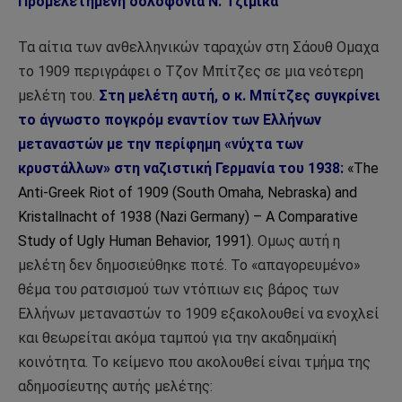
Προμελετημένη δολοφονία Ν. Τζιμίκα
Τα αίτια των ανθελληνικών ταραχών στη Σάουθ Ομαχα
το 1909 περιγράφει ο Τζον Μπίτζες σε μια νεότερη
μελέτη του.
Στη μελέτη αυτή, ο κ. Μπίτζες συγκρίνει
το άγνωστο πογκρόμ εναντίον των Ελλήνων
μεταναστών με την περίφημη «νύχτα των
κρυστάλλων» στη ναζιστική Γερμανία του 1938:
«The
Anti-Greek Riot of 1909 (South Omaha, Nebraska) and
Kristallnacht of 1938 (Nazi Germany) – A Comparative
Study of Ugly Human Behavior, 1991).
Ομως αυτή η
μελέτη δεν δημοσιεύθηκε ποτέ. Το «απαγορευμένο»
θέμα του ρατσισμού των ντόπιων εις βάρος των
Ελλήνων μεταναστών το 1909 εξακολουθεί να ενοχλεί
και θεωρείται ακόμα ταμπού για την ακαδημαϊκή
κοινότητα. Το κείμενο που ακολουθεί είναι τμήμα της
αδημοσίευτης αυτής μελέτης: