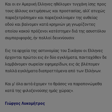
Και οι εν Αμερική Ελληνες ηθέλομεν τυγχάνη ίσης προς
τους άλλους εκτιμήσεως και προστασίας, αλλ’ ατυχώς
παρεξετράπημεν και παρεξεκλίναμεν της ευθείας
οδού και βαίνομεν κατά κρημνών μη γνωρίζοντες
οποίου κακού πρόξενοι κατέστημεν διά της ασυστόλου
συμπεριφοράς, ήν πολλοί δεικνύουσιν.
Εις τα αρχεία της αστυνομίας του Σικάγου οι Ελληνες
έρχονται πρώτοι εις έν δύο εγκλήματα, πανταχόθεν δε
λαμβάνομεν σωρείαν εφημερίδων, εις άς βλέπομεν
πολλά εγκλήματα διαπραττόμενα από των Ελλήνων.
Και μ’ όλα αυτά έχομεν το θράσος να παραπονώμεθα
κατά της φιλοξενούσης ημάς χώρας».
Γιώργος Λυκομήτρος