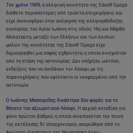
Τον χρόνο 1909,
η ελληνική κοινότητα της Σάουθ Ομαχα
διέθετε περισσότερες από τριάντα επιχειρήσεις και
είχε συνεισφέρει στην ανέγερση της ελληνορθόδοξης
εκκλησίας του Αγίου Ιωάννη στις οδούς 16η και Μάρθα.
Μολαταύτα, μεταξύ των Ελλήνων και των λοιπών
μελών της κοινότητας της Σάουθ ‘Ομαχα είχε
δημιουργηθεί μια σαφής εχθρότητα, η οποία ενισχυόταν
από τη στάση της αστυνομίας. Δεν υπήρξαν, ωστόσο,
ενδείξεις που να συνδέουν τον Λόουρι με τις
παρενοχλήσεις που υφίσταντο οι νεοφερμένοι από την
αστυνομία.
Ο Ιωάννης Μασουρίδης δικάστηκε δύο φορές για το
θάνατο του αξιωματικού Λόουρι.
Η αρχική καταδίκη για
φόνο πρώτου βαθμού, η οποία συνεπαγόταν την ποινή
της εκτέλεσης δι’ απαγχονισμού, ακυρώθηκε από το
Ανώτατο Δικαστήριο της Νεμπράσκα λόγω