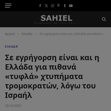
Facebook
X
Instagram
Pinterest
Tumblr
YouTube
(Twitter)
»
»
Αρχική
Ελλάδα
Σε εγρήγορση είναι και η Ελλάδα για πιθανά «τυφλά» χτυπήματα τρομοκρατών, λόγω του Ισραήλ
ΕΛΛΆΔΑ
Σε εγρήγορση είναι και η
Ελλάδα για πιθανά
«τυφλά» χτυπήματα
τρομοκρατών, λόγω του
Ισραήλ
22/10/2023