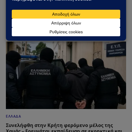
ΕΛΛΆΔΑ
Μέγαρα: Γυναίκα παρασύρθηκε από συρμό του
Προαστιακού – Ανασύρθηκε χωρίς τις αισθήσεις
της
02/08/2026
ΕΛΛΆΔΑ
Συνελήφθη στην Κρήτη φερόμενο μέλος της
Χαμάς – Ερευνάται εκπαίδευση σε εκρηκτικά και