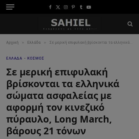
Facebook
X
Instagram
Pinterest
Tumblr
YouTube
(Twitter)
»
»
Αρχική
Ελλάδα
Σε μερική επιφυλακή βρίσκονται τα ελληνικά σώματα ασφαλείας με αφορμή τον κινεζικό πύραυλο, Long March, βάρους 21 τόνων
ΕΛΛΆΔΑ
ΚΌΣΜΟΣ
Σε μερική επιφυλακή
βρίσκονται τα ελληνικά
σώματα ασφαλείας με
αφορμή τον κινεζικό
πύραυλο, Long March,
βάρους 21 τόνων