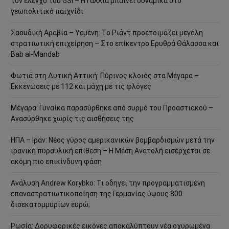
τον έλεγχο του GSI – Η Γαλλία μπαίνει δυναμικά στο
γεωπολιτικό παιχνίδι
Σαουδική Αραβία – Υεμένη: Το Ριάντ προετοιμάζει μεγάλη
στρατιωτική επιχείρηση – Στο επίκεντρο Ερυθρά Θάλασσα και
Bab al-Mandab
Φωτιά στη Δυτική Αττική: Πύρινος κλοιός στα Μέγαρα –
Εκκενώσεις με 112 και μάχη με τις φλόγες
Μέγαρα: Γυναίκα παρασύρθηκε από συρμό του Προαστιακού –
Ανασύρθηκε χωρίς τις αισθήσεις της
ΗΠΑ – Ιράν: Νέος γύρος αμερικανικών βομβαρδισμών μετά την
ιρανική πυραυλική επίθεση – Η Μέση Ανατολή εισέρχεται σε
ακόμη πιο επικίνδυνη φάση
Ανάλυση Andrew Korybko: Τι οδηγεί την προγραμματισμένη
επαναστρατιωτικοποίηση της Γερμανίας ύψους 800
δισεκατομμυρίων ευρώ;
Ρωσία: Δορυφορικές εικόνες αποκαλύπτουν νέα οχυρωμένα