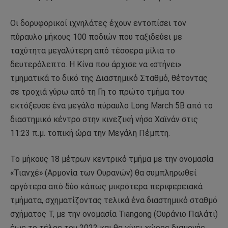
Οι δορυφορικοί ιχνηλάτες έχουν εντοπίσει τον
πύραυλο μήκους 100 ποδιών που ταξιδεύει με
ταχύτητα μεγαλύτερη από τέσσερα μίλια το
δευτερόλεπτο. Η Κίνα που άρχισε να «στήνει»
τμηματικά το δικό της Διαστημικό Σταθμό, θέτοντας
σε τροχιά γύρω από τη Γη το πρώτο τμήμα του
εκτόξευσε ένα μεγάλο πύραυλο Long March 5B από το
διαστημικό κέντρο στην κινεζική νήσο Χαϊνάν στις
11:23 π.μ. τοπική ώρα την Μεγάλη Πέμπτη.
Το μήκους 18 μέτρων κεντρικό τμήμα με την ονομασία
«Τιανχέ» (Αρμονία των Ουρανών) θα συμπληρωθεί
αργότερα από δύο κάπως μικρότερα περιφερειακά
τμήματα, σχηματίζοντας τελικά ένα διαστημικό σταθμό
σχήματος Τ, με την ονομασία Tiangong (Ουράνιο Παλάτι)
έως το τέλος του 2022 και θα γίνει χώρος διαμονής