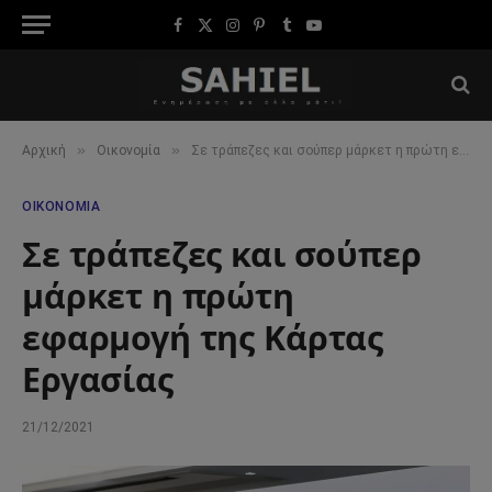
Facebook
X
Instagram
Pinterest
Tumblr
YouTube
(Twitter)
»
»
Αρχική
Οικονομία
Σε τράπεζες και σούπερ μάρκετ η πρώτη εφαρμογή της Κάρτας Εργασίας
ΟΙΚΟΝΟΜΊΑ
Σε τράπεζες και σούπερ
μάρκετ η πρώτη
εφαρμογή της Κάρτας
Εργασίας
21/12/2021