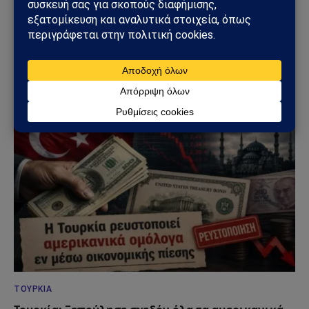
ΚΌΣΜΟΣ
Ιράν: Μπλακ άουτ στις τραπεζικές κάρτες
προκαλεί ανησυχία – Εκατομμύρια συναλλαγές
επηρεάστηκαν σε όλη τη χώρα
13/06/2026
ΤΟΥΡΚΊΑ