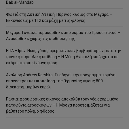
Bab al-Mandab
Φωτιά στη Δυτική Αττική: Πύρινος κλοιός στα Μέγαρα –
Εκκενώσεις με 112 και μάχη με τις φλόγες
Μέγαρα: Γυναίκα παρασύρθηκε από συρμό του Προαστιακού –
Ανασύρθηκε χωρίς τις αισθήσεις της
ΗΠΑ – Ιράν: Νέος γύρος αμερικανικών βομβαρδισμών μετά την
ιρανική πυραυλική επίθεση – Η Μέση Ανατολή εισέρχεται σε
ακόμη πιο επικίνδυνη φάση
Ανάλυση Andrew Korybko: Τι οδηγεί την προγραμματισμένη
επαναστρατιωτικοποίηση της Γερμανίας ύψους 800
δισεκατομμυρίων ευρώ;
Ρωσία: Δορυφορικές εικόνες αποκαλύπτουν νέα οχυρωμένα
καταφύγια αεροσκαφών – Η Μόσχα προετοιμάζεται για
βαθύτερο πόλεμο φθοράς