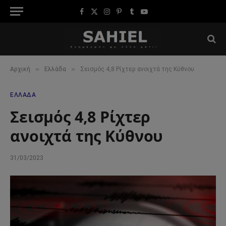
Facebook
X
Instagram
Pinterest
Tumblr
YouTube
(Twitter)
»
»
Αρχική
Ελλάδα
Σεισμός 4,8 Ρίχτερ ανοιχτά της Κύθνου
ΕΛΛΆΔΑ
Σεισμός 4,8 Ρίχτερ
ανοιχτά της Κύθνου
31/03/2023