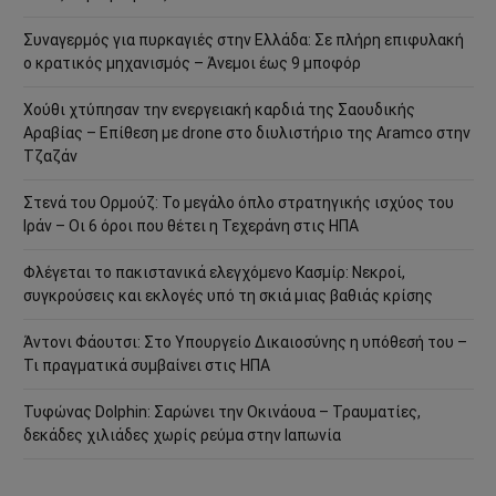
Συναγερμός για πυρκαγιές στην Ελλάδα: Σε πλήρη επιφυλακή
ο κρατικός μηχανισμός – Άνεμοι έως 9 μποφόρ
Χούθι χτύπησαν την ενεργειακή καρδιά της Σαουδικής
Αραβίας – Επίθεση με drone στο διυλιστήριο της Aramco στην
Τζαζάν
Στενά του Ορμούζ: Το μεγάλο όπλο στρατηγικής ισχύος του
Ιράν – Οι 6 όροι που θέτει η Τεχεράνη στις ΗΠΑ
Φλέγεται το πακιστανικά ελεγχόμενο Κασμίρ: Νεκροί,
συγκρούσεις και εκλογές υπό τη σκιά μιας βαθιάς κρίσης
Άντονι Φάουτσι: Στο Υπουργείο Δικαιοσύνης η υπόθεσή του –
Τι πραγματικά συμβαίνει στις ΗΠΑ
Τυφώνας Dolphin: Σαρώνει την Οκινάουα – Τραυματίες,
δεκάδες χιλιάδες χωρίς ρεύμα στην Ιαπωνία