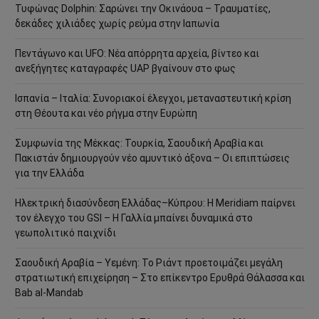
Τυφώνας Dolphin: Σαρώνει την Οκινάουα – Τραυματίες,
δεκάδες χιλιάδες χωρίς ρεύμα στην Ιαπωνία
Πεντάγωνο και UFO: Νέα απόρρητα αρχεία, βίντεο και
ανεξήγητες καταγραφές UAP βγαίνουν στο φως
Ισπανία – Ιταλία: Συνοριακοί έλεγχοι, μεταναστευτική κρίση
στη Θέουτα και νέο ρήγμα στην Ευρώπη
Συμφωνία της Μέκκας: Τουρκία, Σαουδική Αραβία και
Πακιστάν δημιουργούν νέο αμυντικό άξονα – Οι επιπτώσεις
για την Ελλάδα
Ηλεκτρική διασύνδεση Ελλάδας–Κύπρου: Η Meridiam παίρνει
τον έλεγχο του GSI – Η Γαλλία μπαίνει δυναμικά στο
γεωπολιτικό παιχνίδι
Σαουδική Αραβία – Υεμένη: Το Ριάντ προετοιμάζει μεγάλη
στρατιωτική επιχείρηση – Στο επίκεντρο Ερυθρά Θάλασσα και
Bab al-Mandab