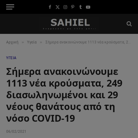
Facebook
X
Instagram
Pinterest
Tumblr
YouTube
(Twitter)
»
»
Αρχική
Υγεία
Σήμερα ανακοινώνουμε 1113 νέα κρούσματα, 249 διασωληνωμένοι και 29 νέους θανάτους από τη νόσο COVID-19
ΥΓΕΊΑ
Σήμερα ανακοινώνουμε
1113 νέα κρούσματα, 249
διασωληνωμένοι και 29
νέους θανάτους από τη
νόσο COVID-19
06/02/2021