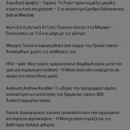
Σαουδική Αραβία – Υεμένη: Το Ριάντ προετοιμάζει μεγάλη
στρατιωτική επιχείρηση – Στο επίκεντρο Ερυθρά Θάλασσα και
Bab al-Mandab
Φωτιά στη Δυτική Αττική: Πύρινος κλοιός στα Μέγαρα –
Εκκενώσεις με 112 και μάχη με τις φλόγες
Μέγαρα: Γυναίκα παρασύρθηκε από συρμό του Προαστιακού –
Ανασύρθηκε χωρίς τις αισθήσεις της
ΗΠΑ – Ιράν: Νέος γύρος αμερικανικών βομβαρδισμών μετά την
ιρανική πυραυλική επίθεση – Η Μέση Ανατολή εισέρχεται σε
ακόμη πιο επικίνδυνη φάση
Ανάλυση Andrew Korybko: Τι οδηγεί την προγραμματισμένη
επαναστρατιωτικοποίηση της Γερμανίας ύψους 800
δισεκατομμυρίων ευρώ;
Ρωσία: Δορυφορικές εικόνες αποκαλύπτουν νέα οχυρωμένα
καταφύγια αεροσκαφών – Η Μόσχα προετοιμάζεται για
βαθύτερο πόλεμο φθοράς