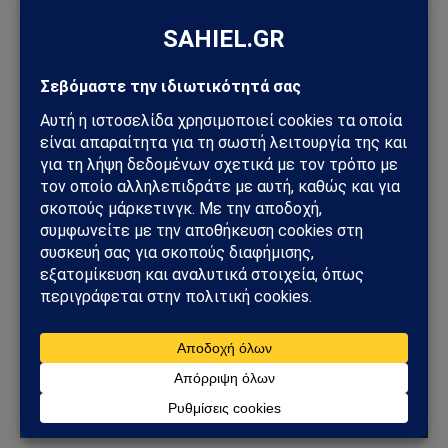
ΚΌΣΜΟΣ
Ιός hantavirus σε κρουαζιερόπλοιο στον
Ατλαντικό: Τρεις νεκροί και διεθνής συναγερμός
04/05/2026