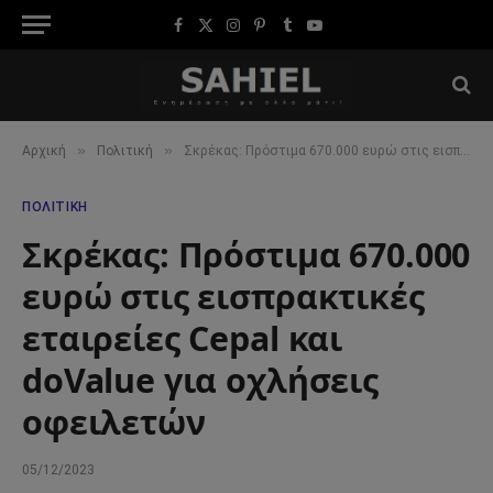
Facebook
X
Instagram
Pinterest
Tumblr
YouTube
(Twitter)
»
»
Αρχική
Πολιτική
Σκρέκας: Πρόστιμα 670.000 ευρώ στις εισπρακτικές εταιρείες Cepal και doValue για οχλήσεις οφειλετών
ΠΟΛΙΤΙΚΉ
Σκρέκας: Πρόστιμα 670.000
ευρώ στις εισπρακτικές
εταιρείες Cepal και
doValue για οχλήσεις
οφειλετών
05/12/2023