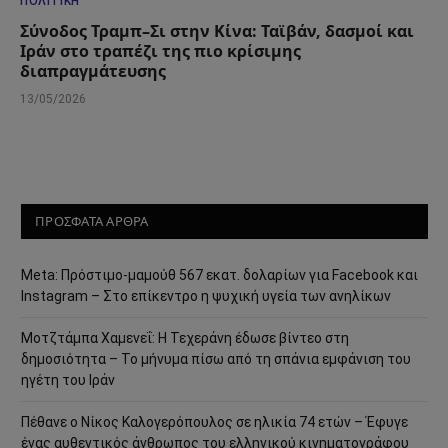
ΠΟΛΙΤΙΚΉ
Σύνοδος Τραμπ–Σι στην Κίνα: Ταϊβάν, δασμοί και
Ιράν στο τραπέζι της πιο κρίσιμης
διαπραγμάτευσης
13/05/2026
ΠΡΟΣΦΑΤΑ ΑΡΘΡΑ
Meta: Πρόστιμο-μαμούθ 567 εκατ. δολαρίων για Facebook και
Instagram – Στο επίκεντρο η ψυχική υγεία των ανηλίκων
Μοτζτάμπα Χαμενεΐ: Η Τεχεράνη έδωσε βίντεο στη
δημοσιότητα – Το μήνυμα πίσω από τη σπάνια εμφάνιση του
ηγέτη του Ιράν
Πέθανε ο Νίκος Καλογερόπουλος σε ηλικία 74 ετών – Έφυγε
ένας αυθεντικός άνθρωπος του ελληνικού κινηματογράφου