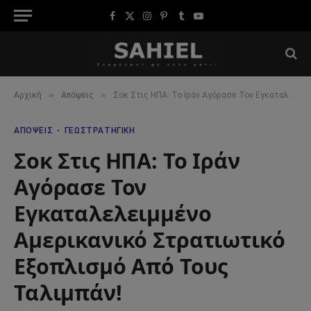
Facebook
X
Instagram
Pinterest
Tumblr
YouTube
(Twitter)
»
»
Αρχική
Απόψεις
Σοκ Στις ΗΠΑ: Το Ιράν Αγόρασε Τον Εγκαταλελειμμένο Αμερικανικό Στρατιωτικό Εξοπλισμό Από Τους Ταλιμπάν!
ΑΠΌΨΕΙΣ
ΓΕΩΣΤΡΑΤΗΓΙΚΉ
Σοκ Στις ΗΠΑ: Το Ιράν
Αγόρασε Τον
Εγκαταλελειμμένο
Αμερικανικό Στρατιωτικό
Εξοπλισμό Από Τους
Ταλιμπάν!