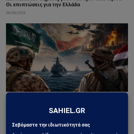
Οι επιπτώσεις για την Ελλάδα
08/08/2026
ΑΠΌΨΕΙΣ
Σαουδική Αραβία – Υεμένη: Το Ριάντ προετοιμάζει
μεγάλη στρατιωτική επιχείρηση – Στο επίκεντρο
Ερυθρά Θάλασσα και Bab al-Mandab
02/08/2026