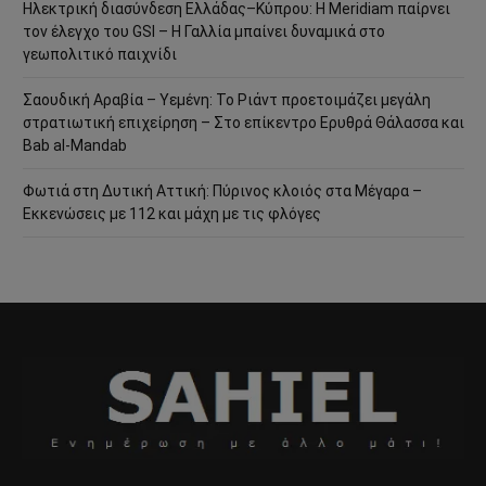
Ηλεκτρική διασύνδεση Ελλάδας–Κύπρου: Η Meridiam παίρνει
τον έλεγχο του GSI – Η Γαλλία μπαίνει δυναμικά στο
γεωπολιτικό παιχνίδι
Σαουδική Αραβία – Υεμένη: Το Ριάντ προετοιμάζει μεγάλη
στρατιωτική επιχείρηση – Στο επίκεντρο Ερυθρά Θάλασσα και
Bab al-Mandab
Φωτιά στη Δυτική Αττική: Πύρινος κλοιός στα Μέγαρα –
Εκκενώσεις με 112 και μάχη με τις φλόγες