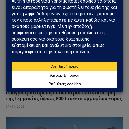
ΑΠΌΨΕΙΣ
Ανάλυση Andrew Korybko: Τι οδηγεί την
προγραμματισμένη επαναστρατιωτικοποίηση
της Γερμανίας ύψους 800 δισεκατομμυρίων ευρώ;
31/07/2026