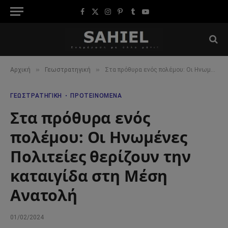
Facebook
X
Instagram
Pinterest
Tumblr
YouTube
(Twitter)
»
»
Αρχική
Γεωστρατηγική
Στα πρόθυρα ενός πολέμου: Οι Ηνωμένες Πολιτείες θερίζουν την καταιγίδα στη Μέση Ανατολή
ΓΕΩΣΤΡΑΤΗΓΙΚΉ
ΠΡΟΤΕΙΝΌΜΕΝΑ
Στα πρόθυρα ενός
πολέμου: Οι Ηνωμένες
Πολιτείες θερίζουν την
καταιγίδα στη Μέση
Ανατολή
01/02/2024