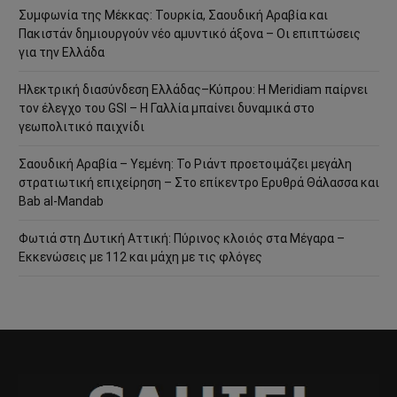
Συμφωνία της Μέκκας: Τουρκία, Σαουδική Αραβία και
Πακιστάν δημιουργούν νέο αμυντικό άξονα – Οι επιπτώσεις
για την Ελλάδα
Ηλεκτρική διασύνδεση Ελλάδας–Κύπρου: Η Meridiam παίρνει
τον έλεγχο του GSI – Η Γαλλία μπαίνει δυναμικά στο
γεωπολιτικό παιχνίδι
Σαουδική Αραβία – Υεμένη: Το Ριάντ προετοιμάζει μεγάλη
στρατιωτική επιχείρηση – Στο επίκεντρο Ερυθρά Θάλασσα και
Bab al-Mandab
Φωτιά στη Δυτική Αττική: Πύρινος κλοιός στα Μέγαρα –
Εκκενώσεις με 112 και μάχη με τις φλόγες