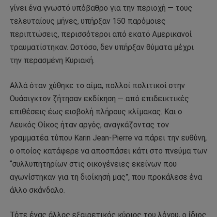
γίνει ένα γνωστό υπόβαθρο για την περιοχή — τους
τελευταίους μήνες, υπήρξαν 150 παρόμοιες
περιπτώσεις, περισσότεροι από εκατό Αμερικανοί
τραυματίστηκαν. Ωστόσο, δεν υπήρξαν θύματα μέχρι
την περασμένη Κυριακή.
Αλλά όταν χύθηκε το αίμα, πολλοί πολιτικοί στην
Ουάσιγκτον ζήτησαν εκδίκηση — από επιδεικτικές
επιθέσεις έως εισβολή πλήρους κλίμακας. Και ο
Λευκός Οίκος ήταν αργός, αναγκάζοντας τον
γραμματέα τύπου Karin Jean-Pierre να πάρει την ευθύνη,
ο οποίος κατάφερε να αποσπάσει κάτι στο πνεύμα των
“συλλυπητηρίων στις οικογένειες εκείνων που
αγωνίστηκαν για τη διοίκησή μας”, που προκάλεσε ένα
άλλο σκάνδαλο.
Τότε ένας άλλος εξαιρετικός κύριος του λόγου, ο ίδιος