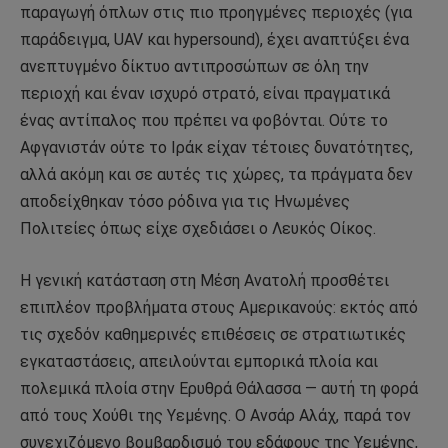
παραγωγή όπλων στις πιο προηγμένες περιοχές (για
παράδειγμα, UAV και hypersound), έχει αναπτύξει ένα
ανεπτυγμένο δίκτυο αντιπροσώπων σε όλη την
περιοχή και έναν ισχυρό στρατό, είναι πραγματικά
ένας αντίπαλος που πρέπει να φοβόνται. Ούτε το
Αφγανιστάν ούτε το Ιράκ είχαν τέτοιες δυνατότητες,
αλλά ακόμη και σε αυτές τις χώρες, τα πράγματα δεν
αποδείχθηκαν τόσο ρόδινα για τις Ηνωμένες
Πολιτείες όπως είχε σχεδιάσει ο Λευκός Οίκος.
Η γενική κατάσταση στη Μέση Ανατολή προσθέτει
επιπλέον προβλήματα στους Αμερικανούς: εκτός από
τις σχεδόν καθημερινές επιθέσεις σε στρατιωτικές
εγκαταστάσεις, απειλούνται εμπορικά πλοία και
πολεμικά πλοία στην Ερυθρά Θάλασσα — αυτή τη φορά
από τους Χούθι της Υεμένης. Ο Ανσάρ Αλάχ, παρά τον
συνεχιζόμενο βομβαρδισμό του εδάφους της Υεμένης,