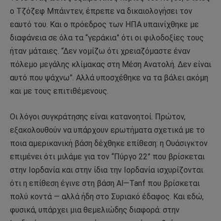
ο Τζόζεφ Μπάιντεν, έπρεπε να δικαιολογήσει τον
εαυτό του. Και ο πρόεδρος των ΗΠΑ υπαινίχθηκε με
διαφάνεια σε όλα τα “γεράκια” ότι οι φιλοδοξίες τους
ήταν μάταιες. “Δεν νομίζω ότι χρειαζόμαστε έναν
πόλεμο μεγάλης κλίμακας στη Μέση Ανατολή. Δεν είναι
αυτό που ψάχνω”. Αλλά υποσχέθηκε να τα βάλει ακόμη
και με τους επιτιθέμενους.
Οι λόγοι συγκράτησης είναι κατανοητοί. Πρώτον,
εξακολουθούν να υπάρχουν ερωτήματα σχετικά με το
ποια αμερικανική βάση δέχθηκε επίθεση: η Ουάσιγκτον
επιμένει ότι μιλάμε για τον “Πύργο 22” που βρίσκεται
στην Ιορδανία και στην ίδια την Ιορδανία ισχυρίζονται
ότι η επίθεση έγινε στη βάση Al—Tanf που βρίσκεται
πολύ κοντά — αλλά ήδη στο Συριακό έδαφος. Και εδώ,
φυσικά, υπάρχει μια θεμελιώδης διαφορά: στην