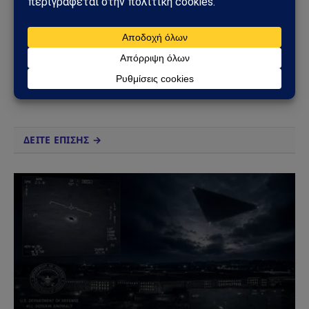
Facebook
X
Pinterest
Instagram
Tumblr
(Twitter)
Το Sahiel.gr είναι ανεξάρτητη ψηφιακή πύλη ενημέρωσης
και ανάλυσης με έμφαση στη γεωπολιτική, τη διεθνή
ασφάλεια, τα εθνικά ζητήματα και τις διεθνείς εξελίξεις
που επηρεάζουν την Ελλάδα και τον ευρύτερο ελληνισμό.
ΔΕΙΤΕ ΕΠΙΣΗΣ →