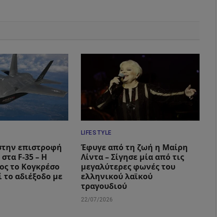
LIFESTYLE
στην επιστροφή
Έφυγε από τη ζωή η Μαίρη
 στα F-35 – Η
Λίντα – Σίγησε μία από τις
ος το Κογκρέσο
μεγαλύτερες φωνές του
 το αδιέξοδο με
ελληνικού λαϊκού
τραγουδιού
22/07/2026