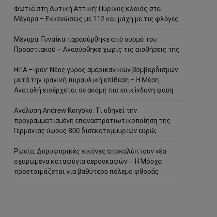
Φωτιά στη Δυτική Αττική: Πύρινος κλοιός στα
Μέγαρα – Εκκενώσεις με 112 και μάχη με τις φλόγες
Μέγαρα: Γυναίκα παρασύρθηκε από συρμό του
Προαστιακού – Ανασύρθηκε χωρίς τις αισθήσεις της
ΗΠΑ – Ιράν: Νέος γύρος αμερικανικών βομβαρδισμών
μετά την ιρανική πυραυλική επίθεση – Η Μέση
Ανατολή εισέρχεται σε ακόμη πιο επικίνδυνη φάση
Ανάλυση Andrew Korybko: Τι οδηγεί την
προγραμματισμένη επαναστρατιωτικοποίηση της
Γερμανίας ύψους 800 δισεκατομμυρίων ευρώ;
Ρωσία: Δορυφορικές εικόνες αποκαλύπτουν νέα
οχυρωμένα καταφύγια αεροσκαφών – Η Μόσχα
προετοιμάζεται για βαθύτερο πόλεμο φθοράς