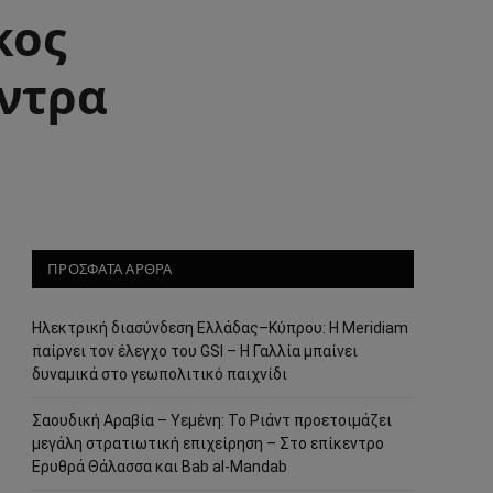
κος
έντρα
ΠΡΟΣΦΑΤΑ ΑΡΘΡΑ
Ηλεκτρική διασύνδεση Ελλάδας–Κύπρου: Η Meridiam
παίρνει τον έλεγχο του GSI – Η Γαλλία μπαίνει
δυναμικά στο γεωπολιτικό παιχνίδι
Σαουδική Αραβία – Υεμένη: Το Ριάντ προετοιμάζει
μεγάλη στρατιωτική επιχείρηση – Στο επίκεντρο
Ερυθρά Θάλασσα και Bab al-Mandab