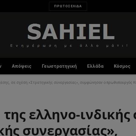
ΠΡΩΤΟΣΕΛΙΔΑ
ν
Απόψεις
Γεωστρατηγική
Ελλάδα
Κόσμος
σχέσης, σε σχέση «Στρατηγικής συνεργασίας», συμφώνησαν ο πρωθυπουργός Κ
της ελληνο-ινδικής 
κής συνεργασίας»,