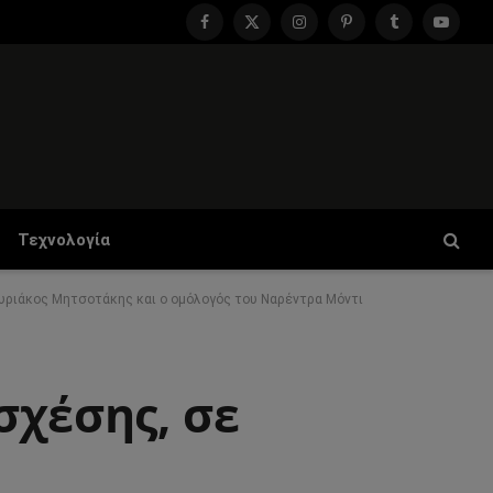
Facebook
X
Instagram
Pinterest
Tumblr
YouTu
(Twitter)
Τεχνολογία
υριάκος Μητσοτάκης και ο ομόλογός του Ναρέντρα Μόντι
σχέσης, σε