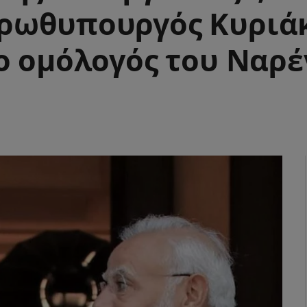
ρωθυπουργός Κυριά
ο ομόλογός του Ναρ