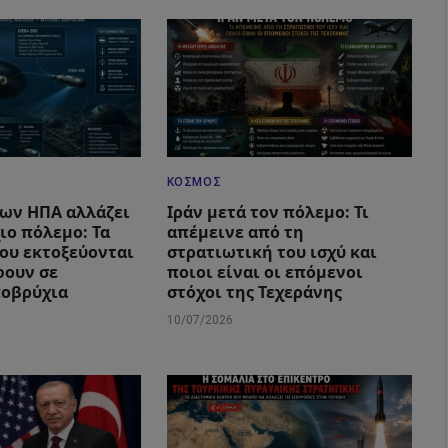
ΚΌΣΜΟΣ
των ΗΠΑ αλλάζει
Ιράν μετά τον πόλεμο: Τι
ιο πόλεμο: Τα
απέμεινε από τη
που εκτοξεύονται
στρατιωτική του ισχύ και
φουν σε
ποιοι είναι οι επόμενοι
ποβρύχια
στόχοι της Τεχεράνης
10/07/2026