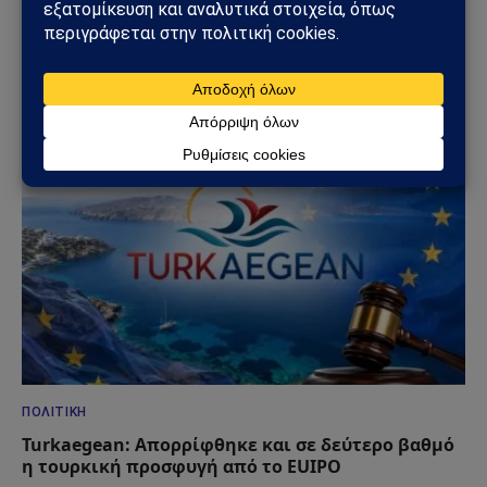
Κυριάκος Βελόπουλος: «Βυθίστε τους Τούρκους
στο Αιγαίο» – Η δήλωση που άναψε φωτιές στη
Βουλή
06/06/2026
ΠΟΛΙΤΙΚΉ
Turkaegean: Απορρίφθηκε και σε δεύτερο βαθμό
η τουρκική προσφυγή από το EUIPO