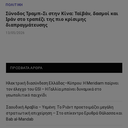
ΠΟΛΙΤΙΚΉ
Σύνοδος Τραμπ–Σι στην Κίνα: Ταϊβάν, δασμοί και
Ιράν στο τραπέζι της πιο κρίσιμης
διαπραγμάτευσης
13/05/2026
ΠΡΟΣΦΑΤΑ ΑΡΘΡΑ
Ηλεκτρική διασύνδεση Ελλάδας–Κύπρου: Η Meridiam παίρνει
τον έλεγχο του GSI – Η Γαλλία μπαίνει δυναμικά στο
γεωπολιτικό παιχνίδι
Σαουδική Αραβία – Υεμένη: Το Ριάντ προετοιμάζει μεγάλη
στρατιωτική επιχείρηση – Στο επίκεντρο Ερυθρά Θάλασσα και
Bab al-Mandab