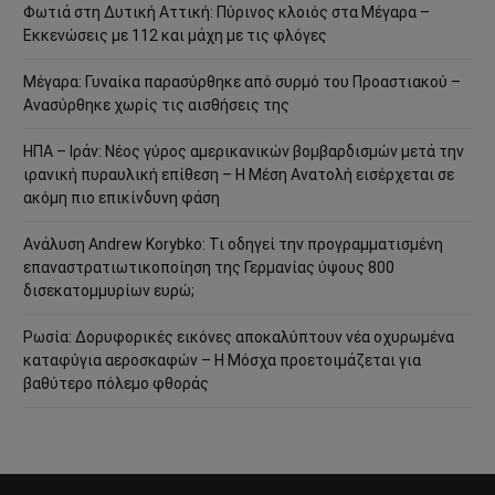
Φωτιά στη Δυτική Αττική: Πύρινος κλοιός στα Μέγαρα –
Εκκενώσεις με 112 και μάχη με τις φλόγες
Μέγαρα: Γυναίκα παρασύρθηκε από συρμό του Προαστιακού –
Ανασύρθηκε χωρίς τις αισθήσεις της
ΗΠΑ – Ιράν: Νέος γύρος αμερικανικών βομβαρδισμών μετά την
ιρανική πυραυλική επίθεση – Η Μέση Ανατολή εισέρχεται σε
ακόμη πιο επικίνδυνη φάση
Ανάλυση Andrew Korybko: Τι οδηγεί την προγραμματισμένη
επαναστρατιωτικοποίηση της Γερμανίας ύψους 800
δισεκατομμυρίων ευρώ;
Ρωσία: Δορυφορικές εικόνες αποκαλύπτουν νέα οχυρωμένα
καταφύγια αεροσκαφών – Η Μόσχα προετοιμάζεται για
βαθύτερο πόλεμο φθοράς