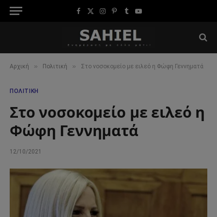
Facebook
X
Instagram
Pinterest
Tumblr
YouTube
(Twitter)
»
»
Αρχική
Πολιτική
Στο νοσοκομείο με ειλεό η Φώφη Γεννηματά
ΠΟΛΙΤΙΚΉ
Στο νοσοκομείο με ειλεό η
Φώφη Γεννηματά
12/10/2021