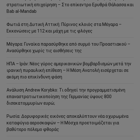
στρατιωτική επιχείρηση – Στο επίκεντρο Ερυθρά Θάλασσα και
Bab al-Mandab
Φωτιά στη Δυτική Αττική: Πύρινος κλοιός στα Μέγαρα –
Εκκενώσεις με 112 και μάχη με τις φλόγες
Μέγαρα: Γυναίκα παρασύρθηκε από συρμό του Προαστιακού –
Ανασύρθηκε χωρίς τις αισθήσεις της
ΗΠΑ – Ιράν: Νέος γύρος αμερικανικών βομβαρδισμών μετά την
ιρανική πυραυλική επίθεση – Η Μέση Ανατολή εισέρχεται σε
ακόμη πιο επικίνδυνη φάση
Ανάλυση Andrew Korybko: Τι οδηγεί την προγραμματισμένη
επαναστρατιωτικοποίηση της Γερμανίας ύψους 800
δισεκατομμυρίων ευρώ;
Ρωσία: Δορυφορικές εικόνες αποκαλύπτουν νέα οχυρωμένα
καταφύγια αεροσκαφών – Η Μόσχα προετοιμάζεται για
βαθύτερο πόλεμο φθοράς