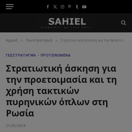
Facebook
X
Instagram
Pinterest
Tumblr
YouTube
(Twitter)
»
»
Αρχική
Γεωστρατηγική
Στρατιωτική άσκηση για την προετοιμασία και τη χρήση τακτικών πυρηνικών όπλων στη Ρωσία
ΓΕΩΣΤΡΑΤΗΓΙΚΉ
ΠΡΟΤΕΙΝΌΜΕΝΑ
Στρατιωτική άσκηση για
την προετοιμασία και τη
χρήση τακτικών
πυρηνικών όπλων στη
Ρωσία
21/05/2024