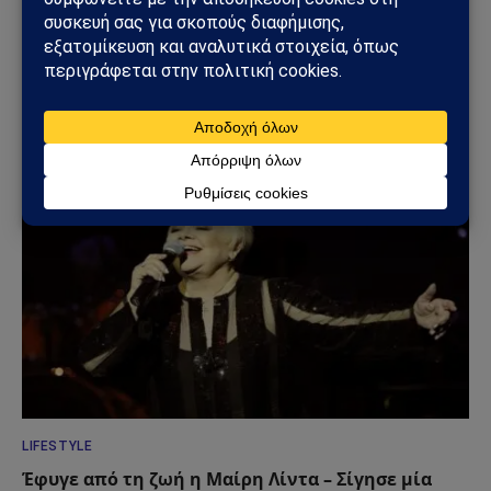
ΓΕΩΣΤΡΑΤΗΓΙΚΉ
ΗΠΑ: «Όχι» στην επιστροφή της Τουρκίας στα F-
35 – Η επιστολή προς το Κογκρέσο που διατηρεί
το αδιέξοδο με τους S-400
25/07/2026
LIFESTYLE
Έφυγε από τη ζωή η Μαίρη Λίντα – Σίγησε μία