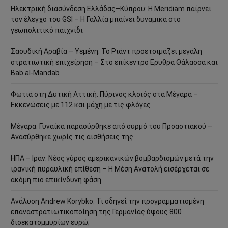
Ηλεκτρική διασύνδεση Ελλάδας–Κύπρου: Η Meridiam παίρνει
τον έλεγχο του GSI – Η Γαλλία μπαίνει δυναμικά στο
γεωπολιτικό παιχνίδι
Σαουδική Αραβία – Υεμένη: Το Ριάντ προετοιμάζει μεγάλη
στρατιωτική επιχείρηση – Στο επίκεντρο Ερυθρά Θάλασσα και
Bab al-Mandab
Φωτιά στη Δυτική Αττική: Πύρινος κλοιός στα Μέγαρα –
Εκκενώσεις με 112 και μάχη με τις φλόγες
Μέγαρα: Γυναίκα παρασύρθηκε από συρμό του Προαστιακού –
Ανασύρθηκε χωρίς τις αισθήσεις της
ΗΠΑ – Ιράν: Νέος γύρος αμερικανικών βομβαρδισμών μετά την
ιρανική πυραυλική επίθεση – Η Μέση Ανατολή εισέρχεται σε
ακόμη πιο επικίνδυνη φάση
Ανάλυση Andrew Korybko: Τι οδηγεί την προγραμματισμένη
επαναστρατιωτικοποίηση της Γερμανίας ύψους 800
δισεκατομμυρίων ευρώ;