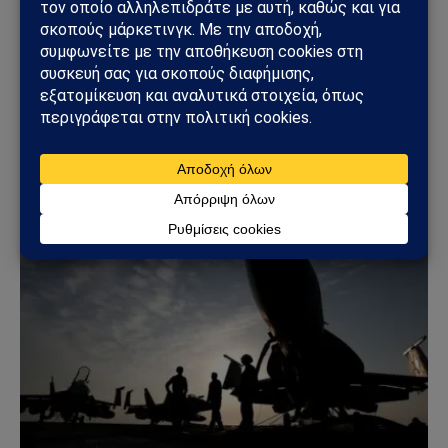
ΚΌΣΜΟΣ
Ουκρανικά drones έπληξαν τη Wildberries: Στόχος
η «καρδιά» της ρωσικής εφοδιαστικής αλυσίδας
18/07/2026