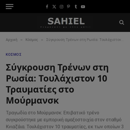
Facebook
X
Instagram
Pinterest
Tumblr
YouTube
(Twitter)
»
»
Αρχική
Κόσμος
Σύγκρουση Τρένων στη Ρωσία: Τουλάχιστον 10 Τραυματίες στο Μούρμανσκ
ΚΌΣΜΟΣ
Σύγκρουση Τρένων στη
Ρωσία: Τουλάχιστον 10
Τραυματίες στο
Μούρμανσκ
Τραγωδία στο Μούρμανσκ: Επιβατικό τρένο
συγκρούστηκε με εμπορική αμαξοστοιχία στον σταθμό
Κνιαζάια. Τουλάχιστον 10 τραυματίες, εκ των οποίων 3