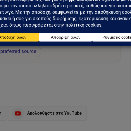
hiel στο Google News
ή για να λαμβάνεις πρώτος τις σημαντικότερες
 και αναλύσεις.
preferred source
m
Ακολουθήστε στο YouTube