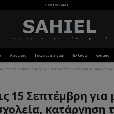
ΠΡΩΤΟΣΕΛΙΔΑ
ν
Απόψεις
Γεωστρατηγική
Ελλάδα
Κόσμος
για μέτρα προστασίας στα σχολεία, κατάργηση των αντιεκπαιδευτικών νόμων
ς 15 Σεπτέμβρη για 
σχολεία, κατάργηση 