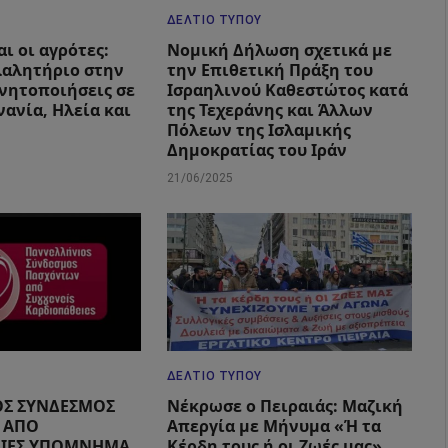
ΔΕΛΤΊΟ ΤΎΠΟΥ
ι οι αγρότες:
Νομική Δήλωση σχετικά με
λαλητήριο στην
την Επιθετική Πράξη του
ινητοποιήσεις σε
Ισραηλινού Καθεστώτος κατά
ανία, Ηλεία και
της Τεχεράνης και Άλλων
Πόλεων της Ισλαμικής
Δημοκρατίας του Ιράν
21/06/2025
ΔΕΛΤΊΟ ΤΎΠΟΥ
ΟΣ ΣΥΝΔΕΣΜΟΣ
Νέκρωσε ο Πειραιάς: Μαζική
 ΑΠΟ
Απεργία με Μήνυμα «Ή τα
ΕΙΕΣ ΥΠΟΜΝΗΜΑ
Κέρδη τους ή οι Ζωές μας»