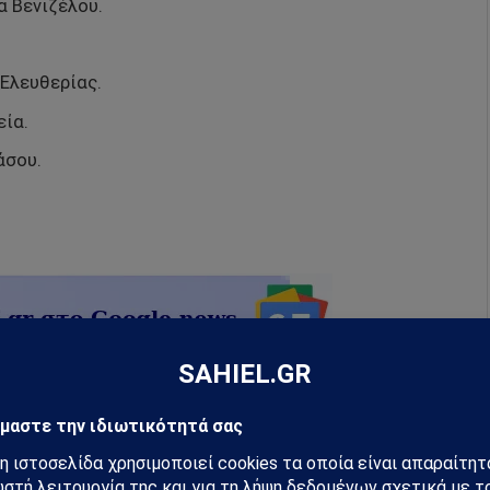
 Βενιζέλου.
Ελευθερίας.
εία.
άσου.
ρογράφων, επίσης περιλαμβάνει άρθρα άλλων
αδημοσίευσης και άρθρα από τους αναγνώστες του
υ άρθρου αναγράφεται ευκρινώς η πηγή του.