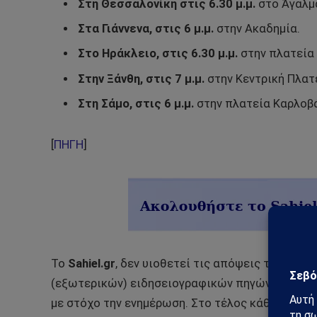
Στη Θεσσαλονίκη στις 6.30 μ.μ.
στο Άγαλμα
Στα Γιάννενα, στις 6 μ.μ.
στην Ακαδημία.
Στο Ηράκλειο, στις 6.30 μ.μ.
στην πλατεία 
Στην Ξάνθη, στις 7 μ.μ.
στην Κεντρική Πλατ
Στη Σάμο, στις 6 μ.μ.
στην πλατεία Καρλοβ
[
ΠΗΓΗ
]
Το
Sahiel.gr
, δεν υιοθετεί τις απόψεις των αρθ
(εξωτερικών) ειδησειογραφικών πηγών μέσω αν
με στόχο την ενημέρωση. Στο τέλος κάθε τέτοιο