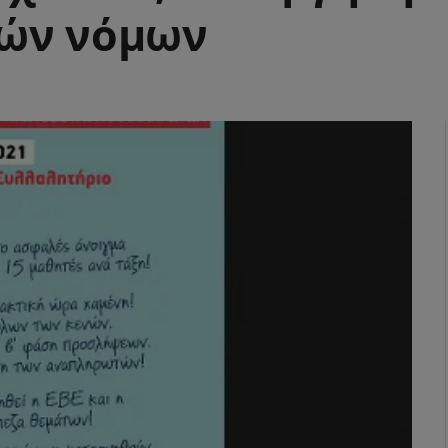
κών νόμων