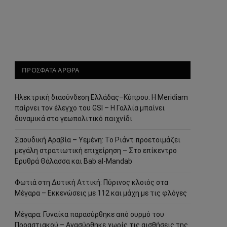
ΠΡΟΣΦΑΤΑ ΑΡΘΡΑ
Ηλεκτρική διασύνδεση Ελλάδας–Κύπρου: Η Meridiam
παίρνει τον έλεγχο του GSI – Η Γαλλία μπαίνει
δυναμικά στο γεωπολιτικό παιχνίδι
Σαουδική Αραβία – Υεμένη: Το Ριάντ προετοιμάζει
μεγάλη στρατιωτική επιχείρηση – Στο επίκεντρο
Ερυθρά Θάλασσα και Bab al-Mandab
Φωτιά στη Δυτική Αττική: Πύρινος κλοιός στα
Μέγαρα – Εκκενώσεις με 112 και μάχη με τις φλόγες
Μέγαρα: Γυναίκα παρασύρθηκε από συρμό του
Προαστιακού – Ανασύρθηκε χωρίς τις αισθήσεις της