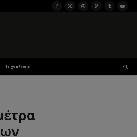
Facebook
X
Instagram
Pinterest
Tumblr
YouTu
(Twitter)
Τεχνολογία
μέτρα
των