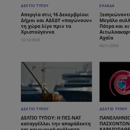
ΔΕΛΤΊΟ ΤΎΠΟΥ
ΕΛΛΆΔΑ
Απεργία στις 16 Δεκεμβρίου:
Ξεσηκώνοντα
Δήμοι και ΑΔΕΔΥ «παγώνουν»
Μεγάλο συλ
τη χώρα λίγο πριν τα
Πάτρα και κ
Χριστούγεννα
Αιτωλοακαρν
Αχαΐα
12/12/2025
08/11/2025
ΔΕΛΤΊΟ ΤΎΠΟΥ
ΔΕΛΤΊΟ ΤΎΠΟΥ
ΔΕΛΤΙΟ ΤΥΠΟΥ: Η ΠΕΣ-ΝΑΤ
ΠΑΝΕΛΛΗΝΙ
καταγγέλλει την απαράδεκτη
ΠΑΣΧΟΝΤΩΝ
και κοινωνικά ανάλγητη
ΚΑΡΔΙΟΠΑΘ