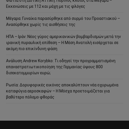
Φωτιά στη Δυτική Αττική: Πύρινος κλοιός στα Μέγαρα –
Εκκενώσεις με 112 και μάχη με τις φλόγες
Μέγαρα: Γυναίκα παρασύρθηκε από συρμό του Προαστιακού –
Ανασύρθηκε χωρίς τις αισθήσεις της
ΗΠΑ – Ιράν: Νέος γύρος αμερικανικών βομβαρδισμών μετά την
ιρανική πυραυλική επίθεση – Η Μέση Ανατολή εισέρχεται σε
ακόμη πιο επικίνδυνη φάση
Ανάλυση Andrew Korybko: Τι οδηγεί την προγραμματισμένη
επαναστρατιωτικοποίηση της Γερμανίας ύψους 800
δισεκατομμυρίων ευρώ;
Ρωσία: Δορυφορικές εικόνες αποκαλύπτουν νέα οχυρωμένα
καταφύγια αεροσκαφών – Η Μόσχα προετοιμάζεται για
βαθύτερο πόλεμο φθοράς