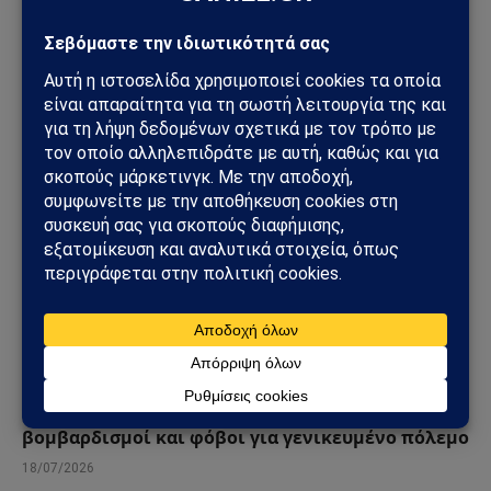
το αδιέξοδο με τους S-400
25/07/2026
ΓΕΩΣΤΡΑΤΗΓΙΚΉ
ΗΠΑ – Ιράν: Η σύγκρουση περνά σε νέα φάση –
Πυραυλικά πλήγματα, αμερικανικοί
βομβαρδισμοί και φόβοι για γενικευμένο πόλεμο
18/07/2026