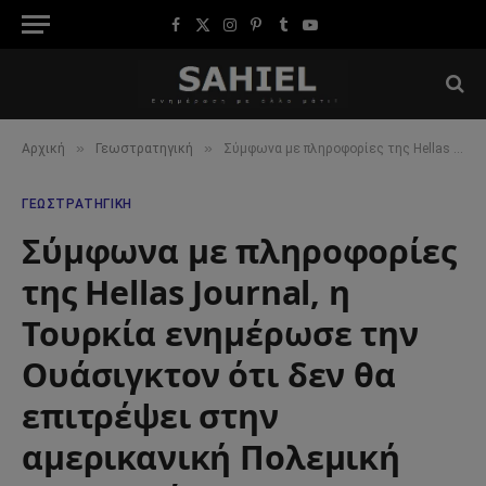
Facebook
X
Instagram
Pinterest
Tumblr
YouTube
(Twitter)
»
»
Αρχική
Γεωστρατηγική
Σύμφωνα με πληροφορίες της Hellas Journal, η Τουρκία ενημέρωσε την Ουάσιγκτον ότι δεν θα επιτρέψει στην αμερικανική Πολεμική Αεροπορία να χρησιμοποιήσει τον εναέριο χώρο της εναντίον του Ιράν
ΓΕΩΣΤΡΑΤΗΓΙΚΉ
Σύμφωνα με πληροφορίες
της Hellas Journal, η
Τουρκία ενημέρωσε την
Ουάσιγκτον ότι δεν θα
επιτρέψει στην
αμερικανική Πολεμική