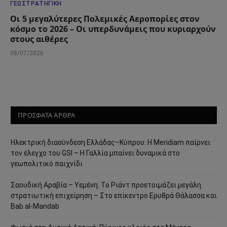
ΓΕΩΣΤΡΑΤΗΓΙΚΉ
Οι 5 μεγαλύτερες Πολεμικές Αεροπορίες στον
κόσμο το 2026 – Οι υπερδυνάμεις που κυριαρχούν
στους αιθέρες
08/07/2026
ΠΡΟΣΦΑΤΑ ΑΡΘΡΑ
Ηλεκτρική διασύνδεση Ελλάδας–Κύπρου: Η Meridiam παίρνει
τον έλεγχο του GSI – Η Γαλλία μπαίνει δυναμικά στο
γεωπολιτικό παιχνίδι
Σαουδική Αραβία – Υεμένη: Το Ριάντ προετοιμάζει μεγάλη
στρατιωτική επιχείρηση – Στο επίκεντρο Ερυθρά Θάλασσα και
Bab al-Mandab