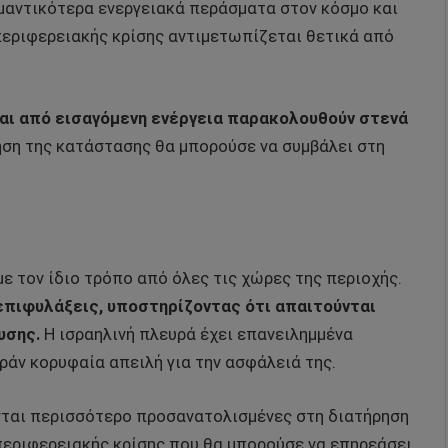
μαντικότερα ενεργειακά περάσματα στον κόσμο και
περιφερειακής κρίσης αντιμετωπίζεται θετικά από
αι από εισαγόμενη ενέργεια παρακολουθούν στενά
ση της κατάστασης θα μπορούσε να συμβάλει στη
ε τον ίδιο τρόπο από όλες τις χώρες της περιοχής.
επιφυλάξεις, υποστηρίζοντας ότι απαιτούνται
υσης.
Η ισραηλινή πλευρά έχει επανειλημμένα
Ιράν κορυφαία απειλή για την ασφάλειά της.
νται περισσότερο προσανατολισμένες στη διατήρηση
περιφερειακής κρίσης που θα μπορούσε να επηρεάσει