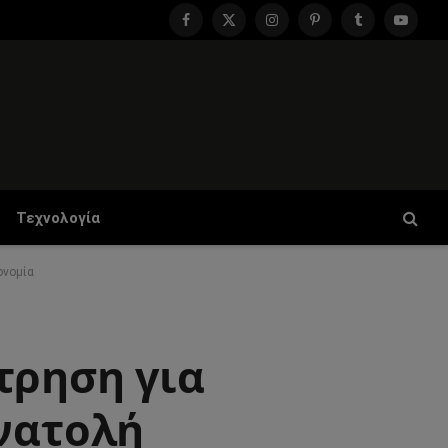
Facebook
X
Instagram
Pinterest
Tumblr
YouTu
(Twitter)
Τεχνολογία
ονομία
τρηση για
Ανατολή