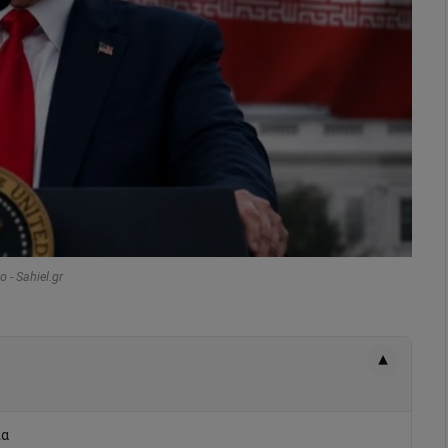
 - Sahiel.gr
▾
ία