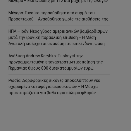
Μέγαρα – Εκκενώσεις με 112 και μάχη με τις φλόγες
Μέγαρα: Γυναίκα παρασύρθηκε από συρμό του
Προαστιακού – Ανασύρθηκε χωρίς τις αισθήσεις της
ΗΠΑ – Ιράν: Νέος γύρος αμερικανικών βομβαρδισμών
μετά την ιρανική πυραυλική επίθεση – Η Μέση
Ανατολή εισέρχεται σε ακόμη πιο επικίνδυνη φάση
Ανάλυση Andrew Korybko: Τι οδηγεί την
προγραμματισμένη επαναστρατιωτικοποίηση της
Γερμανίας ύψους 800 δισεκατομμυρίων ευρώ;
Ρωσία: Δορυφορικές εικόνες αποκαλύπτουν νέα
οχυρωμένα καταφύγια αεροσκαφών – Η Μόσχα
προετοιμάζεται για βαθύτερο πόλεμο φθοράς