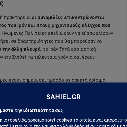
ς
ή πρακτορεία,
οι συνομιλίες επικεντρώνονται
ος του Ιράν και στους μηχανισμούς ελέγχου που
ι Ηνωμένες Πολιτείες επιδιώκουν να εξασφαλίσουν
ρήσει σε δραστηριότητες που θα μπορούσαν να
 την άλλη πλευρά,
το Ιράν ζητά ουσιαστική
 επιβληθεί τα τελευταία χρόνια και έχουν
ρές έχουν σημειώσει πρόοδο σε αρκετά κρίσιμα
 τις εκκρεμότητες.
εί η άρση ή η χαλάρωση μέρους των αμερικανικών