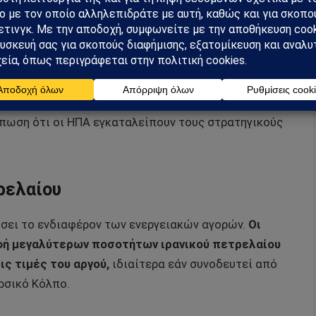
αδήποτε συμφωνία θα πρέπει να συνοδεύεται από
η σε δεσμευμένα κεφάλαια.
Παράλληλα, η Τεχεράνη
διεθνούς χρηματοπιστωτικού συστήματος, κάτι που
κονομική δραστηριότητα της χώρας.
πικεντρώνεται στο εύρος των παραχωρήσεων που
ύπωση ότι οι ΗΠΑ εγκαταλείπουν τους στρατηγικούς
ρελαίου
σει το ενδιαφέρον των ενεργειακών αγορών.
Οι
οφή μεγαλύτερων ποσοτήτων ιρανικού πετρελαίου
ις τιμές του αργού,
ιδιαίτερα εάν συνοδευτεί από
ρσικό Κόλπο.