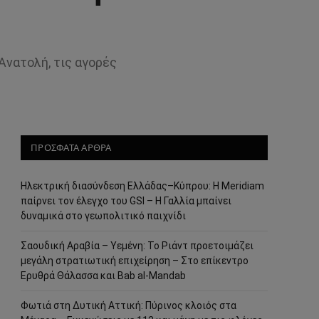
Ανατολή, τις αγορές
ΠΡΟΣΦΑΤΑ ΑΡΘΡΑ
Ηλεκτρική διασύνδεση Ελλάδας–Κύπρου: Η Meridiam
παίρνει τον έλεγχο του GSI – Η Γαλλία μπαίνει
δυναμικά στο γεωπολιτικό παιχνίδι
Σαουδική Αραβία – Υεμένη: Το Ριάντ προετοιμάζει
μεγάλη στρατιωτική επιχείρηση – Στο επίκεντρο
Ερυθρά Θάλασσα και Bab al-Mandab
Φωτιά στη Δυτική Αττική: Πύρινος κλοιός στα