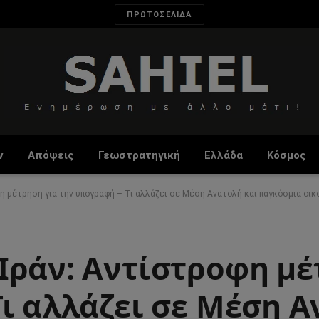
ΠΡΩΤΟΣΕΛΙΔΑ
ν
Απόψεις
Γεωστρατηγική
Ελλάδα
Κόσμος
η μέτρηση για την υπογραφή – Τι αλλάζει σε Μέση Ανατολή και παγκόσμια οικ
Ιράν: Αντίστροφη μέ
Τι αλλάζει σε Μέση 