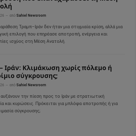
τολή
026
από
Sahiel Newsroom
αράθεση Τραμπ–Ιράν δεν ήταν μια στιγμιαία κρίση, αλλά μια
γική επιλογή που επηρέασε αποτροπή, ενέργεια και
πίες ισχύος στη Μέση Ανατολή.
– Ιράν: Κλιμάκωση χωρίς πόλεμο ή
ίμιο σύγκρουσης;
026
από
Sahiel Newsroom
 αυξάνουν την πίεση προς το Ιράν με στρατιωτική
ία και κυρώσεις. Πρόκειται για μπλόφα αποτροπής ή για
ιμασία σύγκρουσης;