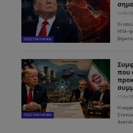
σημε
21/06/2
Οι απε
ΗΠΑ–Ιρά
βήματα
ΓΕΩΣΤΡΑΤΗΓΙΚΉ
Συμφ
που 
προκ
συμ
17/06/2
Η συμφ
Στενών
ΓΕΩΣΤΡΑΤΗΓΙΚΉ
Ανατολ