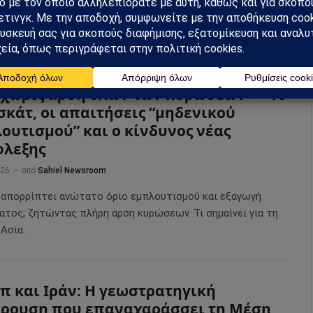
 – εμπλουτισμός ουρανίου 60%: «Όχι
 χωρίς άρση όλων των κυρώσεων» – Το
κάτ, οι απαιτήσεις “μηδενικού
ουτισμού” και ο κίνδυνος νέας
φλεξης
026
από
Sahiel Newsroom
ν απορρίπτει ανώτατο όριο εμπλουτισμού και εξαγωγή
ατος, ζητώντας πλήρη άρση κυρώσεων. Τι σημαίνει για τη
Ασία.
π και Ιράν: Η γεωστρατηγική
ρουση που επαναχαράσσει τη Μέση