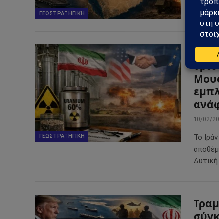
ΓΕΩΣΤΡΑΤΗΓΙΚΉ
Ιράν
όριο
Μουσ
εμπλ
ανά
10/02/2
Το Ιρά
ΓΕΩΣΤΡΑΤΗΓΙΚΉ
αποθέμ
Δυτική 
Τραμ
σύγκ