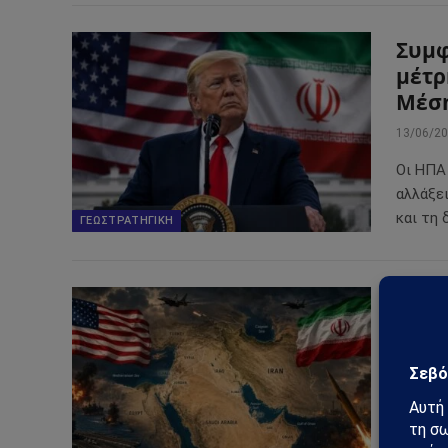
Συμφ
μέτρ
Μέση
13/06/2
Οι ΗΠΑ
αλλάξε
και τη 
ΓΕΩΣΤΡΑΤΗΓΙΚΉ
ΗΠΑ 
συμφ
21/05/2
Το παρ
σχέδιο
μέσο π