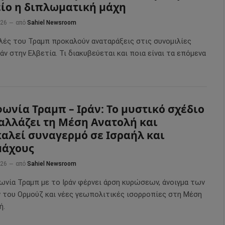
ίο η διπλωματική μάχη
026
από
Sahiel Newsroom
ιλές του Τραμπ προκαλούν αναταράξεις στις συνομιλίες
ν στην Ελβετία. Τι διακυβεύεται και ποια είναι τα επόμενα
.
ωνία Τραμπ – Ιράν: Το μυστικό σχέδιο
αλλάζει τη Μέση Ανατολή και
αλεί συναγερμό σε Ισραήλ και
μάχους
026
από
Sahiel Newsroom
ωνία Τραμπ με το Ιράν φέρνει άρση κυρώσεων, άνοιγμα των
 του Ορμούζ και νέες γεωπολιτικές ισορροπίες στη Μέση
ή.