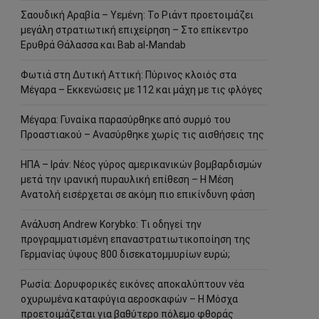
Σαουδική Αραβία – Υεμένη: Το Ριάντ προετοιμάζει
μεγάλη στρατιωτική επιχείρηση – Στο επίκεντρο
Ερυθρά Θάλασσα και Bab al-Mandab
Φωτιά στη Δυτική Αττική: Πύρινος κλοιός στα
Μέγαρα – Εκκενώσεις με 112 και μάχη με τις φλόγες
Μέγαρα: Γυναίκα παρασύρθηκε από συρμό του
Προαστιακού – Ανασύρθηκε χωρίς τις αισθήσεις της
ΗΠΑ – Ιράν: Νέος γύρος αμερικανικών βομβαρδισμών
μετά την ιρανική πυραυλική επίθεση – Η Μέση
Ανατολή εισέρχεται σε ακόμη πιο επικίνδυνη φάση
Ανάλυση Andrew Korybko: Τι οδηγεί την
προγραμματισμένη επαναστρατιωτικοποίηση της
Γερμανίας ύψους 800 δισεκατομμυρίων ευρώ;
Ρωσία: Δορυφορικές εικόνες αποκαλύπτουν νέα
οχυρωμένα καταφύγια αεροσκαφών – Η Μόσχα
προετοιμάζεται για βαθύτερο πόλεμο φθοράς