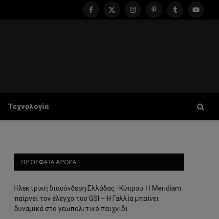
Facebook
X
Instagram
Pinterest
Tumblr
YouTu
(Twitter)
Τεχνολογία
ΠΡΟΣΦΑΤΑ ΑΡΘΡΑ
Ηλεκτρική διασύνδεση Ελλάδας–Κύπρου: Η Meridiam
παίρνει τον έλεγχο του GSI – Η Γαλλία μπαίνει
δυναμικά στο γεωπολιτικό παιχνίδι