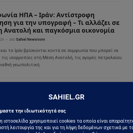
ωνία ΗΠΑ – Ιράν: Αντίστροφη
ηση για την υπογραφή – Τι αλλάζει σε
 Ανατολή και παγκόσμια οικονομία
026
από
Sahiel Newsroom
 και το Ιράν βρίσκονται κοντά σε συμφωνία που μπορεί να
ι τις ισορροπίες στη Μέση Ανατολή, τις αγορές πετρελαίου
διεθνή γεωπολιτική.
– Ιράν: Αν όλα οδηγούσαν σε
ωνία, τότε γιατί έγινε ο πόλεμος;
026
από
Sahiel Newsroom
ασκήνιο πίσω από τη σύγκρουση ΗΠΑ – Ιράν και το τελικό
 συμφωνίας που αποκαλύπτει πως ο πόλεμος ίσως ήταν
ίεσης.