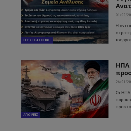
Ανα
01/02/2
Η αντιπ
στρατη
ισορρο
ΓΕΩΣΤΡΑΤΗΓΙΚΉ
ΗΠΑ 
προο
26/01/2
Οι ΗΠΑ
παρουσ
προετο
ΑΠΌΨΕΙΣ