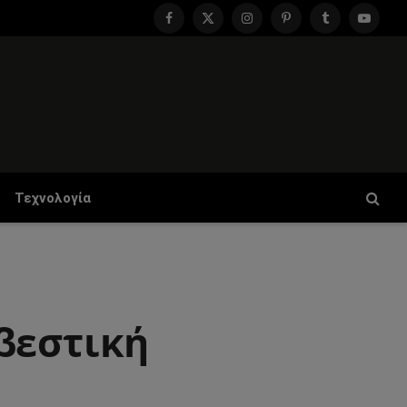
Facebook
X
Instagram
Pinterest
Tumblr
YouTu
(Twitter)
Τεχνολογία
βεστική