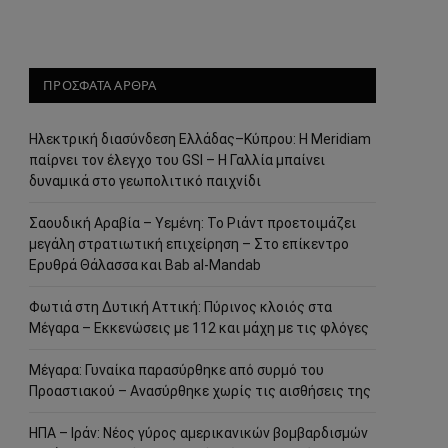
ΠΡΟΣΦΑΤΑ ΑΡΘΡΑ
Ηλεκτρική διασύνδεση Ελλάδας–Κύπρου: Η Meridiam
παίρνει τον έλεγχο του GSI – Η Γαλλία μπαίνει
δυναμικά στο γεωπολιτικό παιχνίδι
Σαουδική Αραβία – Υεμένη: Το Ριάντ προετοιμάζει
μεγάλη στρατιωτική επιχείρηση – Στο επίκεντρο
Ερυθρά Θάλασσα και Bab al-Mandab
Φωτιά στη Δυτική Αττική: Πύρινος κλοιός στα
Μέγαρα – Εκκενώσεις με 112 και μάχη με τις φλόγες
Μέγαρα: Γυναίκα παρασύρθηκε από συρμό του
Προαστιακού – Ανασύρθηκε χωρίς τις αισθήσεις της
ΗΠΑ – Ιράν: Νέος γύρος αμερικανικών βομβαρδισμών