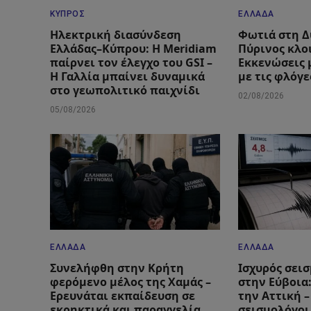
ΚΎΠΡΟΣ
ΕΛΛΆΔΑ
Ηλεκτρική διασύνδεση
Φωτιά στη Δ
Ελλάδας–Κύπρου: Η Meridiam
Πύρινος κλο
παίρνει τον έλεγχο του GSI –
Εκκενώσεις 
Η Γαλλία μπαίνει δυναμικά
με τις φλόγε
στο γεωπολιτικό παιχνίδι
02/08/2026
05/08/2026
ΕΛΛΆΔΑ
ΕΛΛΆΔΑ
Συνελήφθη στην Κρήτη
Ισχυρός σεισ
φερόμενο μέλος της Χαμάς –
στην Εύβοια
Ερευνάται εκπαίδευση σε
την Αττική –
εκρηκτικά και παραγγελία
σεισμολόγοι