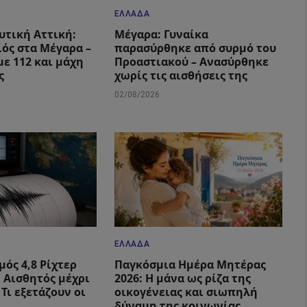
ΕΛΛΆΔΑ
υτική Αττική:
Μέγαρα: Γυναίκα
ιός στα Μέγαρα –
παρασύρθηκε από συρμό του
με 112 και μάχη
Προαστιακού – Ανασύρθηκε
ς
χωρίς τις αισθήσεις της
02/08/2026
ΕΛΛΆΔΑ
μός 4,8 Ρίχτερ
Παγκόσμια Ημέρα Μητέρας
: Αισθητός μέχρι
2026: Η μάνα ως ρίζα της
 Τι εξετάζουν οι
οικογένειας και σιωπηλή
δύναμη της κοινωνίας