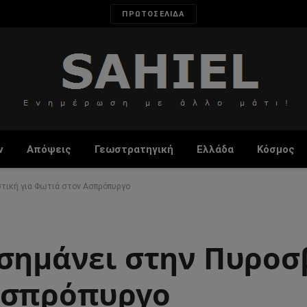
ΠΡΩΤΟΣΕΛΙΔΑ
ν
Απόψεις
Γεωστρατηγική
Ελλάδα
Κόσμος
τική για Φωτιά στον Ασπρόπυργο
 σημάνει στην Πυροσ
Ασπρόπυργο