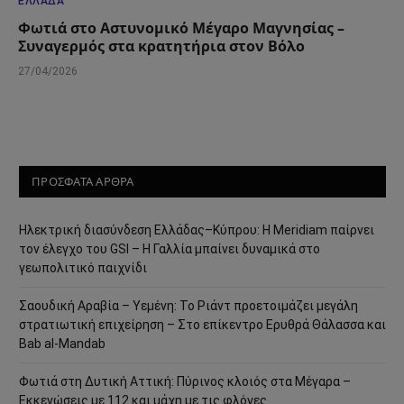
ΕΛΛΆΔΑ
Φωτιά στο Αστυνομικό Μέγαρο Μαγνησίας –
Συναγερμός στα κρατητήρια στον Βόλο
27/04/2026
ΠΡΟΣΦΑΤΑ ΑΡΘΡΑ
Ηλεκτρική διασύνδεση Ελλάδας–Κύπρου: Η Meridiam παίρνει
τον έλεγχο του GSI – Η Γαλλία μπαίνει δυναμικά στο
γεωπολιτικό παιχνίδι
Σαουδική Αραβία – Υεμένη: Το Ριάντ προετοιμάζει μεγάλη
στρατιωτική επιχείρηση – Στο επίκεντρο Ερυθρά Θάλασσα και
Bab al-Mandab
Φωτιά στη Δυτική Αττική: Πύρινος κλοιός στα Μέγαρα –
Εκκενώσεις με 112 και μάχη με τις φλόγες