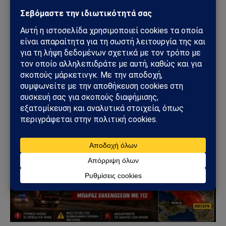
ΚΎΠΡΟΣ
Ηλεκτρική διασύνδεση Ελλάδας–Κύπρου: Η
Meridiam παίρνει τον έλεγχο του GSI – Η Γαλλία
μπαίνει δυναμικά στο γεωπολιτικό παιχνίδι
05/08/2026