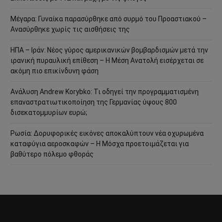
Μέγαρα: Γυναίκα παρασύρθηκε από συρμό του Προαστιακού –
Ανασύρθηκε χωρίς τις αισθήσεις της
ΗΠΑ – Ιράν: Νέος γύρος αμερικανικών βομβαρδισμών μετά την
ιρανική πυραυλική επίθεση – Η Μέση Ανατολή εισέρχεται σε
ακόμη πιο επικίνδυνη φάση
Ανάλυση Andrew Korybko: Τι οδηγεί την προγραμματισμένη
επαναστρατιωτικοποίηση της Γερμανίας ύψους 800
δισεκατομμυρίων ευρώ;
Ρωσία: Δορυφορικές εικόνες αποκαλύπτουν νέα οχυρωμένα
καταφύγια αεροσκαφών – Η Μόσχα προετοιμάζεται για
βαθύτερο πόλεμο φθοράς