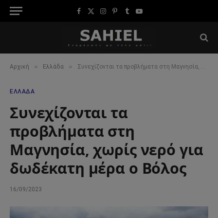
Facebook
X
Instagram
Pinterest
Tumblr
YouTube
(Twitter)
»
»
Αρχική
Ελλάδα
Συνεχίζονται τα προβλήματα στη Μαγνησία, χωρίς νερό για δωδέκατη μέρα ο Βόλος
ΕΛΛΆΔΑ
Συνεχίζονται τα
προβλήματα στη
Μαγνησία, χωρίς νερό για
δωδέκατη μέρα ο Βόλος
16/09/2023