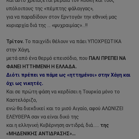
Και αυτό χρειάζεται βέβαια τον Κούλη και τους
υπόλοιπους της «πέμπτης φάλαγγας»,
για να παραδίδουν στον Ερντογάν την εθνική μας
κυριαρχία διά της … «ψυχραιμίας»…!!
Τρίτον.
Το παιχνίδι θέλουν να πάει ΥΠΟΧΡΕΩΤΙΚΑ
στην Χάγη,
μετά από ένα θερμό επεισόδιο, που
ΠΑΛΙ ΠΡΕΠΕΙ ΝΑ
ΦΑΝΕΙ ΗΤΤΗΜΕΝΗ Η ΕΛΛΑΔΑ.
Διότι πρέπει να πάμε ως «ηττημένοι» στην Χάγη και
όχι ως νικητές.
Και σε πρώτη φάση να κερδίσει η Τουρκία μόνο το
Καστελόριζο,
ενώ θα διεκδικεί και το μισό Αιγαίο, αφού ΑΛΩΝΙΖΕΙ
ΕΛΕΥΘΕΡΑ σαν να είναι δικό της
και η ελληνική Κυβέρνηση αντιδρά, διά……
της
«ΜΗΔΕΝΙΚΗΣ ΑΝΤΙΔΡΑΣΗΣ»…