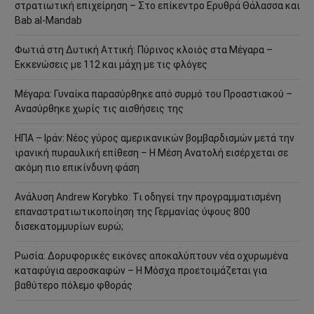
στρατιωτική επιχείρηση – Στο επίκεντρο Ερυθρά Θάλασσα και
Bab al-Mandab
Φωτιά στη Δυτική Αττική: Πύρινος κλοιός στα Μέγαρα –
Εκκενώσεις με 112 και μάχη με τις φλόγες
Μέγαρα: Γυναίκα παρασύρθηκε από συρμό του Προαστιακού –
Ανασύρθηκε χωρίς τις αισθήσεις της
ΗΠΑ – Ιράν: Νέος γύρος αμερικανικών βομβαρδισμών μετά την
ιρανική πυραυλική επίθεση – Η Μέση Ανατολή εισέρχεται σε
ακόμη πιο επικίνδυνη φάση
Ανάλυση Andrew Korybko: Τι οδηγεί την προγραμματισμένη
επαναστρατιωτικοποίηση της Γερμανίας ύψους 800
δισεκατομμυρίων ευρώ;
Ρωσία: Δορυφορικές εικόνες αποκαλύπτουν νέα οχυρωμένα
καταφύγια αεροσκαφών – Η Μόσχα προετοιμάζεται για
βαθύτερο πόλεμο φθοράς