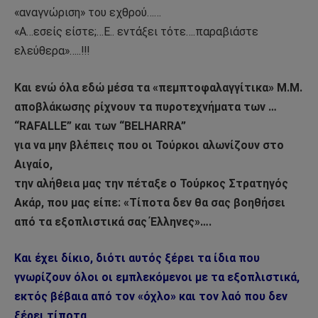
«αναγνώριση» του εχθρού……
«Α…εσείς είστε;…Ε.. εντάξει τότε….παραβιάστε
ελεύθερα»…..!!!
Και ενώ όλα εδώ μέσα τα «πεμπτοφαλαγγίτικα» Μ.Μ.
αποβλάκωσης ρίχνουν τα πυροτεχνήματα των …
“RAFALLE” και των “BELHARRA”
για να μην βλέπεις που οι Τούρκοι αλωνίζουν στο
Αιγαίο,
την αλήθεια μας την πέταξε ο Τούρκος Στρατηγός
Ακάρ, που μας είπε: «Τίποτα δεν θα σας βοηθήσει
από τα εξοπλιστικά σας Έλληνες»….
Και έχει δίκιο, διότι αυτός ξέρει τα ίδια που
γνωρίζουν όλοι οι εμπλεκόμενοι με τα εξοπλιστικά,
εκτός βέβαια από τον «όχλο» και τον λαό που δεν
ξέρει τίποτα