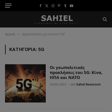
Facebook
X
Instagram
Pinterest
Tumblr
YouTube
(Twitter)
»
Αρχική
Δημοσιεύσεις με ετικέτα "5G"
ΚΑΤΗΓΟΡΊΑ:
5G
Οι γεωπολιτικές
προκλήσεις του 5G: Κίνα,
ΗΠΑ και ΝΑΤΟ
30/06/2022
από
Sahiel Newsroom