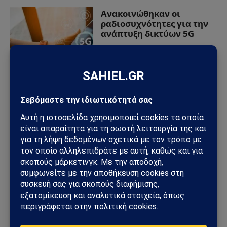
Ανακοινώθηκαν οι
ραδιοσυχνότητες για την
ανάπτυξη δικτύων 5G
02/01/2021
από
Sahiel Newsroom
ΠΡΟΣΦΑΤΑ ΑΡΘΡΑ
Unitree: Πώς η κινεζική εταιρεία ρομπότ «πρόλαβε» τους
νέους περιορισμούς των ΗΠΑ
Συναγερμός για πυρκαγιές στην Ελλάδα: Σε πλήρη επιφυλακή
ο κρατικός μηχανισμός – Άνεμοι έως 9 μποφόρ