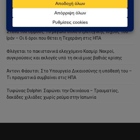
Χούθι χτύπησαν την ενεργειακή καρδιά της Σαουδικής
Αραβίας – Επίθεση με drone στο διυλιστήριο της Aramco στην
Τζαζάν
Στενά του Ορμούζ: Το μεγάλο όπλο στρατηγικής ισχύος του
Ιράν – Οι 6 όροι που θέτει η Τεχεράνη στις ΗΠΑ
Φλέγεται το πακιστανικά ελεγχόμενο Κασμίρ: Νεκροί,
συγκρούσεις και εκλογές υπό τη σκιά μιας βαθιάς κρίσης
Άντονι Φάουτσι: Στο Υπουργείο Δικαιοσύνης η υπόθεσή του –
Τι πραγματικά συμβαίνει στις ΗΠΑ
Τυφώνας Dolphin: Σαρώνει την Οκινάουα – Τραυματίες,
δεκάδες χιλιάδες χωρίς ρεύμα στην Ιαπωνία