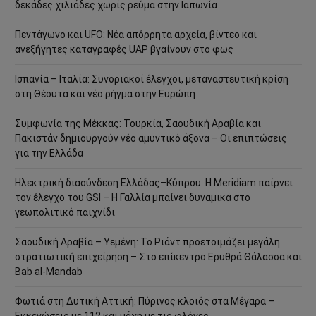
δεκάδες χιλιάδες χωρίς ρεύμα στην Ιαπωνία
Πεντάγωνο και UFO: Νέα απόρρητα αρχεία, βίντεο και
ανεξήγητες καταγραφές UAP βγαίνουν στο φως
Ισπανία – Ιταλία: Συνοριακοί έλεγχοι, μεταναστευτική κρίση
στη Θέουτα και νέο ρήγμα στην Ευρώπη
Συμφωνία της Μέκκας: Τουρκία, Σαουδική Αραβία και
Πακιστάν δημιουργούν νέο αμυντικό άξονα – Οι επιπτώσεις
για την Ελλάδα
Ηλεκτρική διασύνδεση Ελλάδας–Κύπρου: Η Meridiam παίρνει
τον έλεγχο του GSI – Η Γαλλία μπαίνει δυναμικά στο
γεωπολιτικό παιχνίδι
Σαουδική Αραβία – Υεμένη: Το Ριάντ προετοιμάζει μεγάλη
στρατιωτική επιχείρηση – Στο επίκεντρο Ερυθρά Θάλασσα και
Bab al-Mandab
Φωτιά στη Δυτική Αττική: Πύρινος κλοιός στα Μέγαρα –