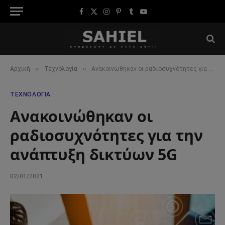
Facebook
X
Instagram
Pinterest
Tumblr
YouTube
(Twitter)
»
»
Αρχική
Τεχνολογία
Ανακοινώθηκαν οι ραδιοσυχνότητες για την ανάπτυξη δικτύων 5G
ΤΕΧΝΟΛΟΓΊΑ
Ανακοινώθηκαν οι
ραδιοσυχνότητες για την
ανάπτυξη δικτύων 5G
02/01/2021