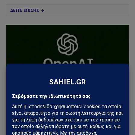
ΔΕΙΤΕ ΕΠΙΣΗΣ →
ΤΕΧΝΟΛΟΓΊΑ
OpenAI Codex: Σφάλμα στο σύστημα πιστώσεων
προκάλεσε αναστάτωση στους προγραμματιστές
05/07/2026