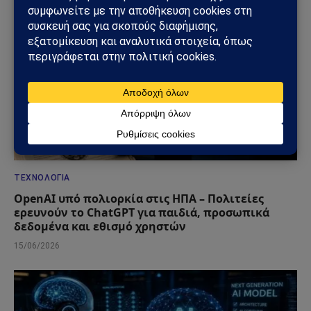
ΤΕΧΝΟΛΟΓΊΑ
OpenAI υπό πολιορκία στις ΗΠΑ – Πολιτείες
ερευνούν το ChatGPT για παιδιά, προσωπικά
δεδομένα και εθισμό χρηστών
15/06/2026