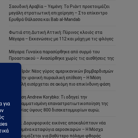
Σαουδική Αραβία – Υεμένη: Το Ριάντ προετοιμάζει
μεγάλη στρατιωτική επιχείρηση – Στο επίκεντρο
Ερυθρά Θάλασσα και Bab al-Mandab
Φωτιά στη Δυτική Αττική: Πύρινος κλοιός στα
Μέγαρα – Εκκενώσεις με 112 και μάχη με τις φλόγες
Μέγαρα: Γυναίκα παρασύρθηκε από συρμό του
Προαστιακού – Ανασύρθηκε χωρίς τις αισθήσεις της
ΗΠΑ – Ιράν: Νέος γύρος αμερικανικών βομβαρδισμών
μετά την ιρανική πυραυλική επίθεση – Η Μέση
Ανατολή εισέρχεται σε ακόμη πιο επικίνδυνη φάση
Ανάλυση Andrew Korybko: Τι οδηγεί την
προγραμματισμένη επαναστρατιωτικοποίηση της
Γερμανίας ύψους 800 δισεκατομμυρίων ευρώ;
Ρωσία: Δορυφορικές εικόνες αποκαλύπτουν νέα
οχυρωμένα καταφύγια αεροσκαφών – Η Μόσχα
προετοιμάζεται για βαθύτερο πόλεμο φθοράς