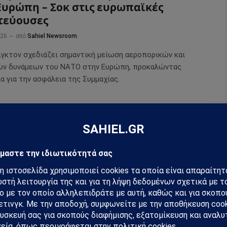
Ευρώπη – Σοκ στις ευρωπαϊκές
τεύουσες
026
από
Sahiel Newsroom
ιγκτον σχεδιάζει σημαντική μείωση αεροπορικών και
ών δυνάμεων του ΝΑΤΟ στην Ευρώπη, προκαλώντας
α για την ασφάλεια της Συμμαχίας.
IKE BACK 26»: Μεγάλη νατοϊκή άσκηση
ραγματικά πυρά στη Βουλγαρία –
μένη στρατιωτική κινητικότητα στα
κάνια
026
από
Sahiel Newsroom
γαρία φιλοξενεί τη διεθνή άσκηση «STRIKE BACK 26» με
τικά πυρά και συμμετοχή δυνάμεων του ΝΑΤΟ σε περίοδο
ς στην Ανατολική Ευρώπη.