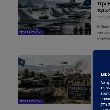
την 
πρω
13/06/2
Η Ουάσ
ναυτικ
ΓΕΩΣΤΡΑΤΗΓΙΚΉ
ανησυχί
«STR
με π
Αυξη
Βαλ
26/05/2
Η Βουλ
πραγμα
ΓΕΩΣΤΡΑΤΗΓΙΚΉ
ένταση