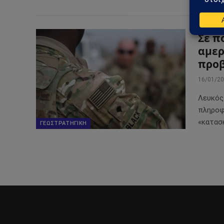
Σε π
αμερ
προβ
16/01/2
Λευκός 
πληροφ
«κατασκ
ΓΕΩΣΤΡΑΤΗΓΙΚΉ