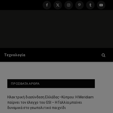
Facebook
X
Instagram
Pinterest
Tumblr
YouTu
(Twitter)
Τεχνολογία
ΠΡΟΣΦΑΤΑ ΑΡΘΡΑ
Ηλεκτρική διασύνδεση Ελλάδας–Κύπρου: Η Meridiam
παίρνει τον έλεγχο του GSI – Η Γαλλία μπαίνει
δυναμικά στο γεωπολιτικό παιχνίδι