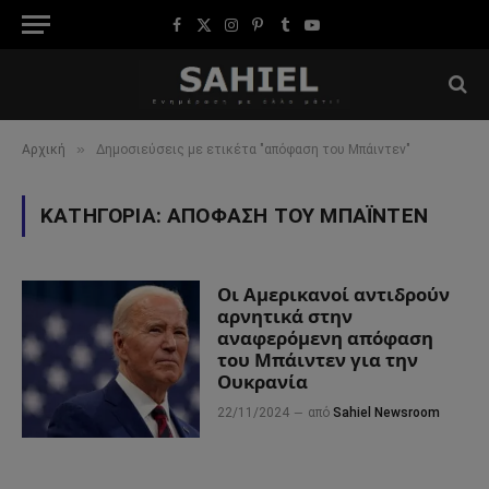
Facebook
X
Instagram
Pinterest
Tumblr
YouTube
(Twitter)
»
Αρχική
Δημοσιεύσεις με ετικέτα "απόφαση του Μπάιντεν"
ΚΑΤΗΓΟΡΊΑ:
ΑΠΌΦΑΣΗ ΤΟΥ ΜΠΆΙΝΤΕΝ
Οι Αμερικανοί αντιδρούν
αρνητικά στην
αναφερόμενη απόφαση
του Μπάιντεν για την
Ουκρανία
22/11/2024
από
Sahiel Newsroom