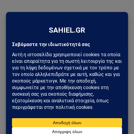
ΠΡΟΣΦΑΤΑ ΑΡΘΡΑ
Meta: Πρόστιμο-μαμούθ 567 εκατ. δολαρίων για Facebook και
Instagram – Στο επίκεντρο η ψυχική υγεία των ανηλίκων
Μοτζτάμπα Χαμενεΐ: Η Τεχεράνη έδωσε βίντεο στη
δημοσιότητα – Το μήνυμα πίσω από τη σπάνια εμφάνιση του
ηγέτη του Ιράν
Πέθανε ο Νίκος Καλογερόπουλος σε ηλικία 74 ετών – Έφυγε
ένας αυθεντικός άνθρωπος του ελληνικού κινηματογράφου
Unitree: Πώς η κινεζική εταιρεία ρομπότ «πρόλαβε» τους
νέους περιορισμούς των ΗΠΑ
Συναγερμός για πυρκαγιές στην Ελλάδα: Σε πλήρη επιφυλακή
ο κρατικός μηχανισμός – Άνεμοι έως 9 μποφόρ