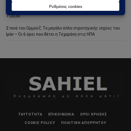
Χούθι χτύπησαν την ενεργειακή καρδιά της Σαουδικής
Αραβίας – Επίθεση με drone στο διυλιστήριο της Aramco στην
Τζαζάν
Στενά του Ορμούζ: Το μεγάλο όπλο στρατηγικής ισχύος του
Ιράν – Οι 6 όροι που θέτει η Τεχεράνη στις ΗΠΑ
ΤΑΥΤΌΤΗΤΑ
ΕΠΙΚΟΙΝΩΝΊΑ
ΌΡΟΙ ΧΡΉΣΗΣ
COOKIE POLICY
ΠΟΛΙΤΙΚΉ ΑΠΟΡΡΉΤΟΥ