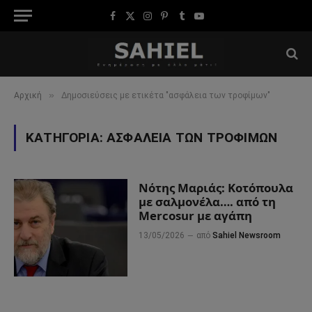
Facebook
X
Instagram
Pinterest
Tumblr
YouTube
(Twitter)
»
Αρχική
Δημοσιεύσεις με ετικέτα "ασφάλεια των τροφίμων"
ΚΑΤΗΓΟΡΊΑ:
ΑΣΦΆΛΕΙΑ ΤΩΝ ΤΡΟΦΊΜΩΝ
Νότης Μαριάς: Κοτόπουλα
με σαλμονέλα…. από τη
Mercosur με αγάπη
13/05/2026
από
Sahiel Newsroom