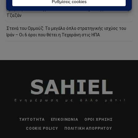
Χούθι χτύπησαν την ενεργειακή καρδιά της Σαουδικής
Αραβίας – Επίθεση με drone στο διυλιστήριο της Aramco στην
Τζαζάν
Στενά του Ορμούζ: Το μεγάλο όπλο στρατηγικής ισχύος του
Ιράν – Οι 6 όροι που θέτει η Τεχεράνη στις ΗΠΑ
ΤΑΥΤΌΤΗΤΑ
ΕΠΙΚΟΙΝΩΝΊΑ
ΌΡΟΙ ΧΡΉΣΗΣ
COOKIE POLICY
ΠΟΛΙΤΙΚΉ ΑΠΟΡΡΉΤΟΥ