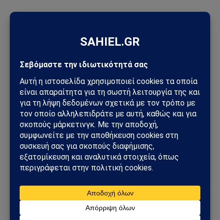
ΠΡΟΣΦΑΤΑ ΑΡΘΡΑ
Meta: Πρόστιμο-μαμούθ 567 εκατ. δολαρίων για Facebook και
Instagram – Στο επίκεντρο η ψυχική υγεία των ανηλίκων
Μοτζτάμπα Χαμενεΐ: Η Τεχεράνη έδωσε βίντεο στη
δημοσιότητα – Το μήνυμα πίσω από τη σπάνια εμφάνιση του
ηγέτη του Ιράν
Πέθανε ο Νίκος Καλογερόπουλος σε ηλικία 74 ετών – Έφυγε
ένας αυθεντικός άνθρωπος του ελληνικού κινηματογράφου
Unitree: Πώς η κινεζική εταιρεία ρομπότ «πρόλαβε» τους
νέους περιορισμούς των ΗΠΑ
Συναγερμός για πυρκαγιές στην Ελλάδα: Σε πλήρη επιφυλακή
ο κρατικός μηχανισμός – Άνεμοι έως 9 μποφόρ