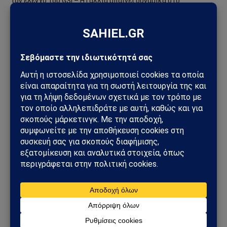
τον έλεγχο του GSI – Η Γαλλία μπαίνει δυναμικά στο
γεωπολιτικό παιχνίδι
Σαουδική Αραβία – Υεμένη: Το Ριάντ προετοιμάζει μεγάλη
στρατιωτική επιχείρηση – Στο επίκεντρο Ερυθρά Θάλασσα και
Bab al-Mandab
Φωτιά στη Δυτική Αττική: Πύρινος κλοιός στα Μέγαρα –
Εκκενώσεις με 112 και μάχη με τις φλόγες
Μέγαρα: Γυναίκα παρασύρθηκε από συρμό του Προαστιακού –
Ανασύρθηκε χωρίς τις αισθήσεις της
ΗΠΑ – Ιράν: Νέος γύρος αμερικανικών βομβαρδισμών μετά την
ιρανική πυραυλική επίθεση – Η Μέση Ανατολή εισέρχεται σε
ακόμη πιο επικίνδυνη φάση
Ανάλυση Andrew Korybko: Τι οδηγεί την προγραμματισμένη
επαναστρατιωτικοποίηση της Γερμανίας ύψους 800
δισεκατομμυρίων ευρώ;
Ρωσία: Δορυφορικές εικόνες αποκαλύπτουν νέα οχυρωμένα