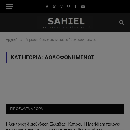
Facebook
X
Instagram
Pinterest
Tumblr
YouTube
(Twitter)
»
Αρχική
Δημοσιεύσεις με ετικέτα "δολοφονημένος"
ΚΑΤΗΓΟΡΊΑ:
ΔΟΛΟΦΟΝΗΜΈΝΟΣ
ΠΡΟΣΦΑΤΑ ΑΡΘΡΑ
Ηλεκτρική διασύνδεση Ελλάδας–Κύπρου: Η Meridiam παίρνει