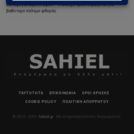
καταφύγια αεροσκαφών – Η Μόσχα προετοιμάζεται για
βαθύτερο πόλεμο φθοράς
ΤΑΥΤΌΤΗΤΑ
ΕΠΙΚΟΙΝΩΝΊΑ
ΌΡΟΙ ΧΡΉΣΗΣ
COOKIE POLICY
ΠΟΛΙΤΙΚΉ ΑΠΟΡΡΉΤΟΥ
© 2013 - 2026:
Sahiel.gr
. Με επιφύλαξη παντός δικαιώματος.