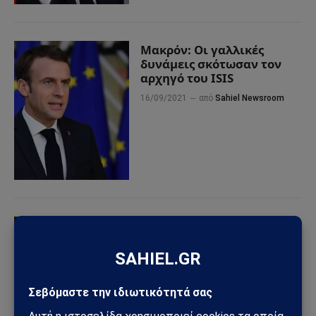
Μακρόν: Οι γαλλικές
δυνάμεις σκότωσαν τον
αρχηγό του ISIS
16/09/2021
από
Sahiel Newsroom
Γαλλία: Εμανουέλ Μακρόν
εξακολουθεί να
παρουσιάζει ορισμένα
συμπτώματα του
κορωνοϊού!
21/12/2020
από
Sahiel Newsroom