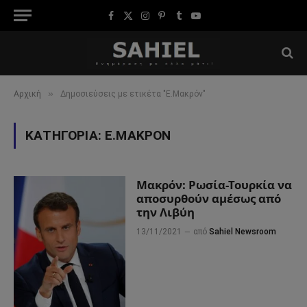
Facebook
X
Instagram
Pinterest
Tumblr
YouTube
(Twitter)
»
Αρχική
Δημοσιεύσεις με ετικέτα "Ε.Μακρόν"
ΚΑΤΗΓΟΡΊΑ:
Ε.ΜΑΚΡΌΝ
Μακρόν: Ρωσία-Τουρκία να
αποσυρθούν αμέσως από
την Λιβύη
13/11/2021
από
Sahiel Newsroom