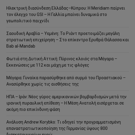
Ηλεκτρική διασύνδεση Ελλάδας–Κύπρου: Η Meridiam παίρνει
τον έλεγχο του GSI – Η Γαλλία μπαίνει δυναμικά στο
γεωπολιτικό παιχνίδι
Σαουδική Αραβία – Υεμένη: Το Ριάντ προετοιμάζει μεγάλη
στρατιωτική επιχείρηση – Στο επίκεντρο Ερυθρά Θάλασσα και
Bab al-Mandab
Φωτιά στη Δυτική Αττική: Πύρινος κλοιός στα Μέγαρα –
Εκκενώσεις με 112 και μάχη με τις φλόγες
Μέγαρα: Γυναίκα παρασύρθηκε από συρμό του Προαστιακού –
Ανασύρθηκε χωρίς τις αισθήσεις της
ΗΠΑ – Ιράν: Νέος γύρος αμερικανικών βομβαρδισμών μετά την
ιρανική πυραυλική επίθεση – Η Μέση Ανατολή εισέρχεται σε
ακόμη πιο επικίνδυνη φάση
Ανάλυση Andrew Korybko: Τι οδηγεί την προγραμματισμένη
επαναστρατιωτικοποίηση της Γερμανίας ύψους 800
δισεκατομμυρίων ευρώ;