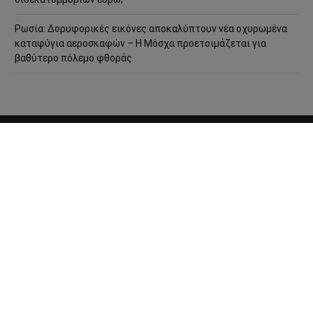
Ρωσία: Δορυφορικές εικόνες αποκαλύπτουν νέα οχυρωμένα
καταφύγια αεροσκαφών – Η Μόσχα προετοιμάζεται για
βαθύτερο πόλεμο φθοράς
ΤΑΥΤΌΤΗΤΑ
ΕΠΙΚΟΙΝΩΝΊΑ
ΌΡΟΙ ΧΡΉΣΗΣ
COOKIE POLICY
ΠΟΛΙΤΙΚΉ ΑΠΟΡΡΉΤΟΥ
© 2013 - 2026:
Sahiel.gr
. Με επιφύλαξη παντός δικαιώματος.