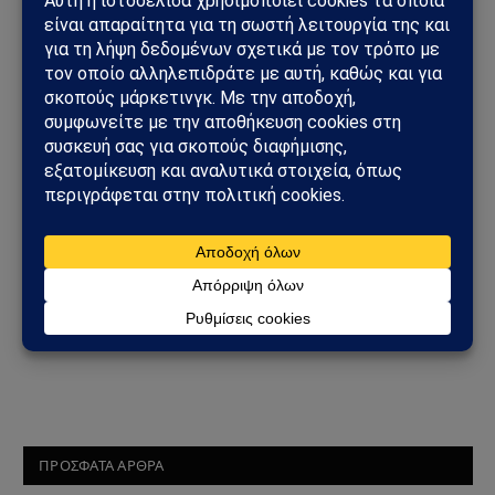
Τελεσίγραφο Μακρόν-Σίσι
σε Ερντογάν: «Πάρε τώρα
τον στρατό σου από την
Λιβύη»
08/12/2020
από
Sahiel Newsroom
ΠΡΟΣΦΑΤΑ ΑΡΘΡΑ