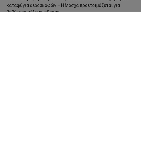
καταφύγια αεροσκαφών – Η Μόσχα προετοιμάζεται για
βαθύτερο πόλεμο φθοράς
ΤΑΥΤΌΤΗΤΑ
ΕΠΙΚΟΙΝΩΝΊΑ
ΌΡΟΙ ΧΡΉΣΗΣ
COOKIE POLICY
ΠΟΛΙΤΙΚΉ ΑΠΟΡΡΉΤΟΥ
© 2013 - 2026:
Sahiel.gr
. Με επιφύλαξη παντός δικαιώματος.