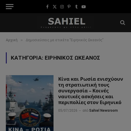
Facebook
X
Instagram
Pinterest
Tumblr
YouTube
(Twitter)
»
Αρχική
Δημοσιεύσεις με ετικέτα "Ειρηνικός Ωκεανός"
ΚΑΤΗΓΟΡΊΑ:
ΕΙΡΗΝΙΚΌΣ ΩΚΕΑΝΌΣ
Κίνα και Ρωσία ενισχύουν
τη στρατιωτική τους
συνεργασία – Κοινές
ναυτικές ασκήσεις και
περιπολίες στον Ειρηνικό
05/07/2026
από
Sahiel Newsroom