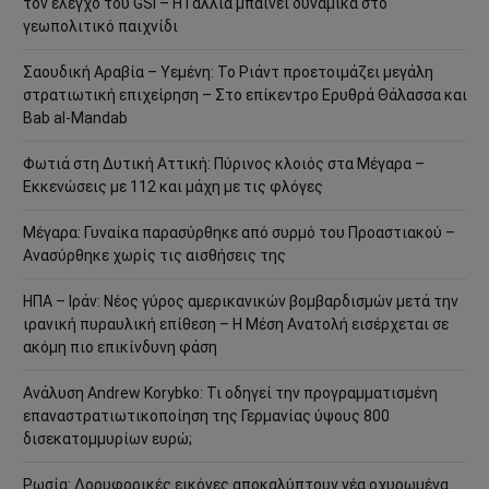
τον έλεγχο του GSI – Η Γαλλία μπαίνει δυναμικά στο
γεωπολιτικό παιχνίδι
Σαουδική Αραβία – Υεμένη: Το Ριάντ προετοιμάζει μεγάλη
στρατιωτική επιχείρηση – Στο επίκεντρο Ερυθρά Θάλασσα και
Bab al-Mandab
Φωτιά στη Δυτική Αττική: Πύρινος κλοιός στα Μέγαρα –
Εκκενώσεις με 112 και μάχη με τις φλόγες
Μέγαρα: Γυναίκα παρασύρθηκε από συρμό του Προαστιακού –
Ανασύρθηκε χωρίς τις αισθήσεις της
ΗΠΑ – Ιράν: Νέος γύρος αμερικανικών βομβαρδισμών μετά την
ιρανική πυραυλική επίθεση – Η Μέση Ανατολή εισέρχεται σε
ακόμη πιο επικίνδυνη φάση
Ανάλυση Andrew Korybko: Τι οδηγεί την προγραμματισμένη
επαναστρατιωτικοποίηση της Γερμανίας ύψους 800
δισεκατομμυρίων ευρώ;
Ρωσία: Δορυφορικές εικόνες αποκαλύπτουν νέα οχυρωμένα