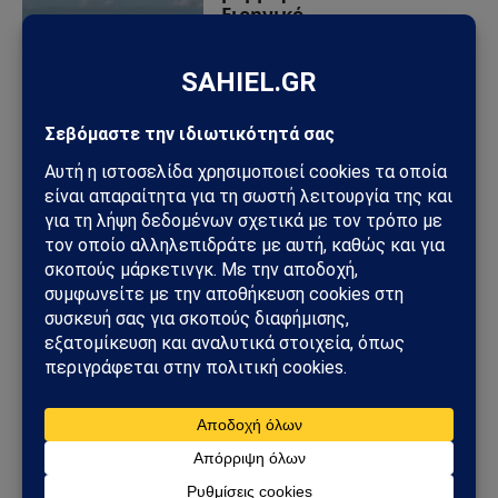
Ειρηνικό
12/12/2025
από
Sahiel Newsroom
Καταστροφικός Σεισμός
8,8 Ρίχτερ στη Ρωσία –
Τσουνάμι χτυπά Χοκάιντο
και Νήσους Κουρίλες –
Συναγερμός σε Χαβάη,
Αλάσκα και Καναδά
30/07/2025
από
Sahiel Newsroom