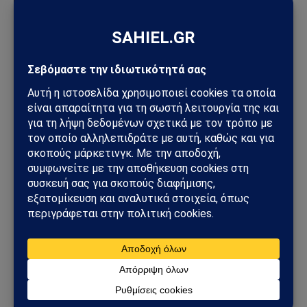
Η πολιτική σύγκρουση
Άγκυρας – Τελ Αβίβ
βαθαίνει: Πώς ο
ισραηλινός Τύπος βλέπει
την Τουρκία ως τη νέα
στρατηγική πρόκληση
06/07/2026
από
Αναστάσιος
Βλαχάκης