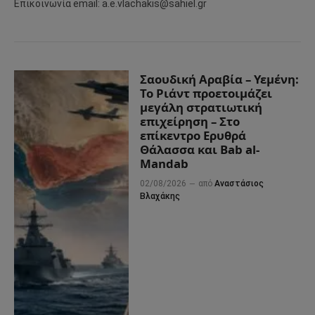
Επικοινωνία email: a.e.vlachakis@sahiel.gr
Σαουδική Αραβία – Υεμένη:
Το Ριάντ προετοιμάζει
μεγάλη στρατιωτική
επιχείρηση – Στο
επίκεντρο Ερυθρά
Θάλασσα και Bab al-
Mandab
02/08/2026
από
Αναστάσιος
Βλαχάκης