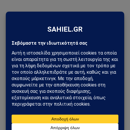
ΠΡΟΣΦΑΤΑ ΑΡΘΡΑ
Meta: Πρόστιμο-μαμούθ 567 εκατ. δολαρίων για Facebook και
Instagram – Στο επίκεντρο η ψυχική υγεία των ανηλίκων
Μοτζτάμπα Χαμενεΐ: Η Τεχεράνη έδωσε βίντεο στη
δημοσιότητα – Το μήνυμα πίσω από τη σπάνια εμφάνιση του
ηγέτη του Ιράν
Πέθανε ο Νίκος Καλογερόπουλος σε ηλικία 74 ετών – Έφυγε
ένας αυθεντικός άνθρωπος του ελληνικού κινηματογράφου
Unitree: Πώς η κινεζική εταιρεία ρομπότ «πρόλαβε» τους
νέους περιορισμούς των ΗΠΑ
Συναγερμός για πυρκαγιές στην Ελλάδα: Σε πλήρη επιφυλακή
ο κρατικός μηχανισμός – Άνεμοι έως 9 μποφόρ