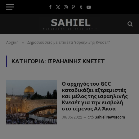
Facebook
X
Instagram
Pinterest
Tumblr
YouTube
(Twitter)
»
Αρχική
Δημοσιεύσεις με ετικέτα "ισραηλινής Κνεσέτ"
ΚΑΤΗΓΟΡΊΑ:
ΙΣΡΑΗΛΙΝΉΣ ΚΝΕΣΈΤ
Ο αρχηγός του GCC
καταδικάζει εξτρεμιστές
και μέλος της ισραηλινής
Κνεσέτ για την εισβολή
στο τέμενος Αλ Άκσα
30/05/2022
από
Sahiel Newsroom