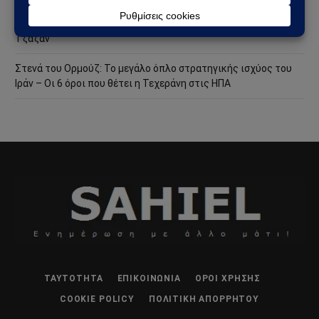
Χούθι χτύπησαν την ενεργειακή καρδιά της Σαουδικής
Αραβίας – Επίθεση με drone στο διυλιστήριο της Aramco στην
Τζαζάν
Στενά του Ορμούζ: Το μεγάλο όπλο στρατηγικής ισχύος του
Ιράν – Οι 6 όροι που θέτει η Τεχεράνη στις ΗΠΑ
ΤΑΥΤΌΤΗΤΑ
ΕΠΙΚΟΙΝΩΝΊΑ
ΌΡΟΙ ΧΡΉΣΗΣ
COOKIE POLICY
ΠΟΛΙΤΙΚΉ ΑΠΟΡΡΉΤΟΥ