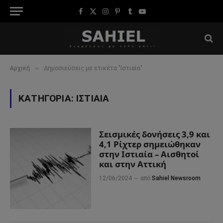
Facebook
X
Instagram
Pinterest
Tumblr
YouTube
(Twitter)
»
Αρχική
Δημοσιεύσεις με ετικέτα "Ιστιαία"
ΚΑΤΗΓΟΡΊΑ:
ΙΣΤΙΑΊΑ
Σεισμικές δονήσεις 3,9 και
4,1 Ρίχτερ σημειώθηκαν
στην Ιστιαία – Αισθητοί
και στην Αττική
12/06/2024
από
Sahiel Newsroom