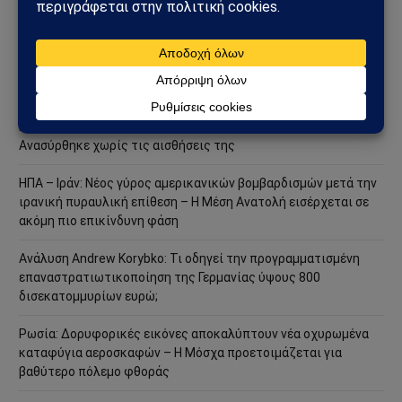
στρατιωτική επιχείρηση – Στο επίκεντρο Ερυθρά Θάλασσα και
Bab al-Mandab
Φωτιά στη Δυτική Αττική: Πύρινος κλοιός στα Μέγαρα –
Εκκενώσεις με 112 και μάχη με τις φλόγες
Μέγαρα: Γυναίκα παρασύρθηκε από συρμό του Προαστιακού –
Ανασύρθηκε χωρίς τις αισθήσεις της
ΗΠΑ – Ιράν: Νέος γύρος αμερικανικών βομβαρδισμών μετά την
ιρανική πυραυλική επίθεση – Η Μέση Ανατολή εισέρχεται σε
ακόμη πιο επικίνδυνη φάση
Ανάλυση Andrew Korybko: Τι οδηγεί την προγραμματισμένη
επαναστρατιωτικοποίηση της Γερμανίας ύψους 800
δισεκατομμυρίων ευρώ;
Ρωσία: Δορυφορικές εικόνες αποκαλύπτουν νέα οχυρωμένα
καταφύγια αεροσκαφών – Η Μόσχα προετοιμάζεται για
βαθύτερο πόλεμο φθοράς