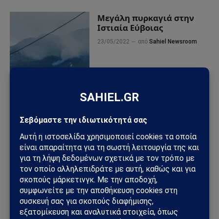
Μεγάλη πυρκαγιά στην
Ιστιαία Εύβοιας
23/05/2022
από
Sahiel Newsroom
ΠΡΟΣΦΑΤΑ ΑΡΘΡΑ
Ηλεκτρική διασύνδεση Ελλάδας–Κύπρου: Η Meridiam παίρνει
τον έλεγχο του GSI – Η Γαλλία μπαίνει δυναμικά στο
γεωπολιτικό παιχνίδι
Σαουδική Αραβία – Υεμένη: Το Ριάντ προετοιμάζει μεγάλη