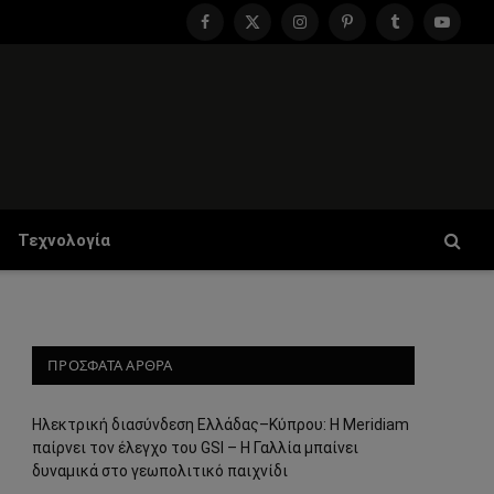
Facebook
X
Instagram
Pinterest
Tumblr
YouTu
(Twitter)
Τεχνολογία
ΠΡΟΣΦΑΤΑ ΑΡΘΡΑ
Ηλεκτρική διασύνδεση Ελλάδας–Κύπρου: Η Meridiam
παίρνει τον έλεγχο του GSI – Η Γαλλία μπαίνει
δυναμικά στο γεωπολιτικό παιχνίδι