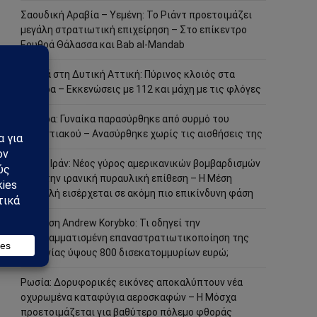
Σαουδική Αραβία – Υεμένη: Το Ριάντ προετοιμάζει
μεγάλη στρατιωτική επιχείρηση – Στο επίκεντρο
Ερυθρά Θάλασσα και Bab al-Mandab
Φωτιά στη Δυτική Αττική: Πύρινος κλοιός στα
Μέγαρα – Εκκενώσεις με 112 και μάχη με τις φλόγες
Μέγαρα: Γυναίκα παρασύρθηκε από συρμό του
Προαστιακού – Ανασύρθηκε χωρίς τις αισθήσεις της
ΗΠΑ – Ιράν: Νέος γύρος αμερικανικών βομβαρδισμών
μετά την ιρανική πυραυλική επίθεση – Η Μέση
Ανατολή εισέρχεται σε ακόμη πιο επικίνδυνη φάση
Ανάλυση Andrew Korybko: Τι οδηγεί την
προγραμματισμένη επαναστρατιωτικοποίηση της
Γερμανίας ύψους 800 δισεκατομμυρίων ευρώ;
Ρωσία: Δορυφορικές εικόνες αποκαλύπτουν νέα
οχυρωμένα καταφύγια αεροσκαφών – Η Μόσχα
προετοιμάζεται για βαθύτερο πόλεμο φθοράς