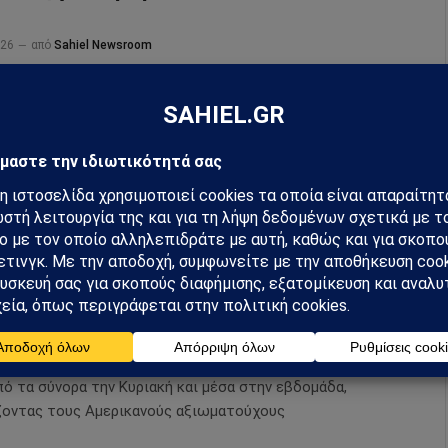
026
από
Sahiel Newsroom
ανία ενέκρινε ιστορική απαγόρευση αγοράς καπνού για
γεννήθηκαν από το 2009 και μετά, με αυστηρότερους
 και για τα vapes.
πνός των πυρκαγιών είναι μια
ιλή για τη δημόσια υγεία” που μπορεί
χει μακροχρόνιες επιπτώσεις, λένε οι
κοί
024
από
Sahiel Newsroom
καγιές που καίνε στον Καναδά άρχισαν να στέλνουν καπνό
πό τα σύνορα την Κυριακή και μέσα στην εβδομάδα,
ζοντας τους Αμερικανούς αξιωματούχους