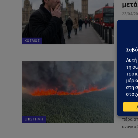
μετά
22/04/2
Η Βρετ
όσους 
κανόνες
ΚΌΣΜΟΣ
Ο κα
“απε
να έ
ειδι
21/05/2
Οι πυρ
πέρα α
ΕΠΙΣΤΉΜΗ
αναγκά