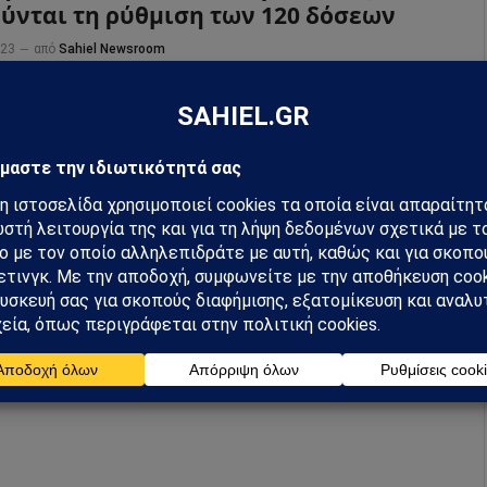
ύνται τη ρύθμιση των 120 δόσεων
023
από
Sahiel Newsroom
50.000 οφειλέτες του Δημοσίου που ενώ είχαν δικαίωμα να
ταχθούν στη ρύθμιση των 120 δόσεων (που θεσπίστηκε το
δεν το έπραξαν