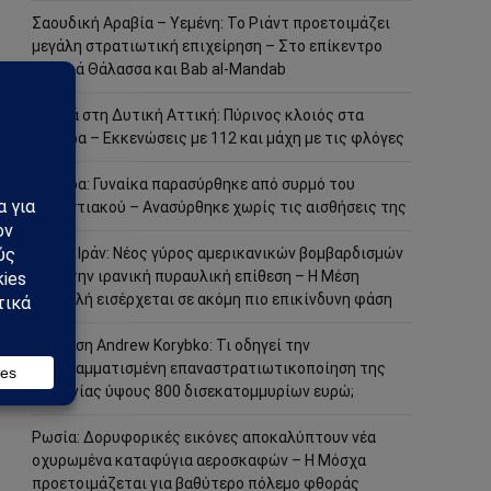
Σαουδική Αραβία – Υεμένη: Το Ριάντ προετοιμάζει
μεγάλη στρατιωτική επιχείρηση – Στο επίκεντρο
Ερυθρά Θάλασσα και Bab al-Mandab
Φωτιά στη Δυτική Αττική: Πύρινος κλοιός στα
Μέγαρα – Εκκενώσεις με 112 και μάχη με τις φλόγες
Μέγαρα: Γυναίκα παρασύρθηκε από συρμό του
Προαστιακού – Ανασύρθηκε χωρίς τις αισθήσεις της
ΗΠΑ – Ιράν: Νέος γύρος αμερικανικών βομβαρδισμών
μετά την ιρανική πυραυλική επίθεση – Η Μέση
Ανατολή εισέρχεται σε ακόμη πιο επικίνδυνη φάση
Ανάλυση Andrew Korybko: Τι οδηγεί την
προγραμματισμένη επαναστρατιωτικοποίηση της
Γερμανίας ύψους 800 δισεκατομμυρίων ευρώ;
Ρωσία: Δορυφορικές εικόνες αποκαλύπτουν νέα
οχυρωμένα καταφύγια αεροσκαφών – Η Μόσχα
προετοιμάζεται για βαθύτερο πόλεμο φθοράς