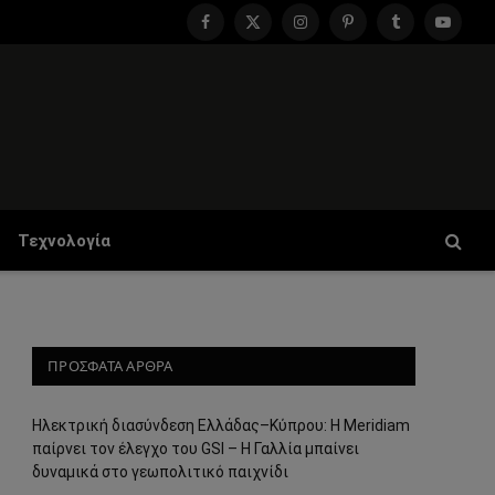
Facebook
X
Instagram
Pinterest
Tumblr
YouTu
(Twitter)
Τεχνολογία
ΠΡΟΣΦΑΤΑ ΑΡΘΡΑ
Ηλεκτρική διασύνδεση Ελλάδας–Κύπρου: Η Meridiam
παίρνει τον έλεγχο του GSI – Η Γαλλία μπαίνει
δυναμικά στο γεωπολιτικό παιχνίδι