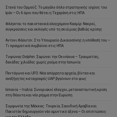
Στενά του Ορμούζ: Το μεγάλο όπλο στρατηγικής ισχύος του
Ιράν – Οι 6 όροι που θέτει η Τεχεράνη στις ΗΠΑ
Φλέγεται το πακιστανικά ελεγχόμενο Κασμίρ: Νεκροί,
συγκρούσεις και εκλογές υπό τη σκιά μιας βαθιάς κρίσης
Άντονι Φάουτσι: Στο Υπουργείο Δικαιοσύνης η υπόθεσή του –
Τι πραγματικά συμβαίνει στις ΗΠΑ
Τυφώνας Dolphin: Σαρώνει την Οκινάουα – Τραυματίες,
δεκάδες χιλιάδες χωρίς ρεύμα στην Ιαπωνία
Πεντάγωνο και UFO: Νέα απόρρητα αρχεία, βίντεο και
ανεξήγητες καταγραφές UAP βγαίνουν στο φως
Ισπανία – Ιταλία: Συνοριακοί έλεγχοι, μεταναστευτική κρίση
στη Θέουτα και νέο ρήγμα στην Ευρώπη
Συμφωνία της Μέκκας: Τουρκία, Σαουδική Αραβία και
Πακιστάν δημιουργούν νέο αμυντικό άξονα – Οι επιπτώσεις
για την Ελλάδα