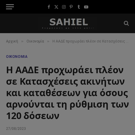
Facebook
X
Instagram
Pinterest
Tumblr
YouTube
(Twitter)
»
»
Αρχική
Οικονομία
Η ΑΑΔΕ προχωράει πλέον σε Κατασχέσεις ακινήτων και καταθέσεων για όσους αρνούνται τη ρύθμιση των 120 δόσεων
ΟΙΚΟΝΟΜΊΑ
Η ΑΑΔΕ προχωράει πλέον
σε Κατασχέσεις ακινήτων
και καταθέσεων για όσους
αρνούνται τη ρύθμιση των
120 δόσεων
27/08/2023