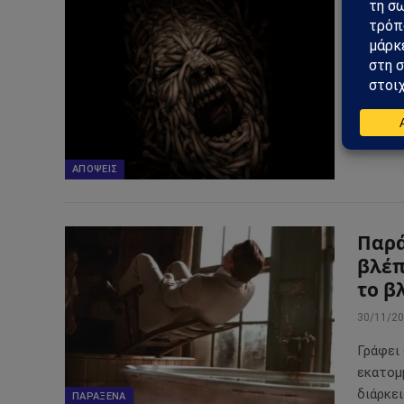
Το ν
Απο
09/03/2
Ζούμε 
εκπλήξ
ΑΠΌΨΕΙΣ
Παρά
βλέπ
το β
30/11/2
Γράφει
εκατομ
διάρκει
ΠΑΡΆΞΕΝΑ