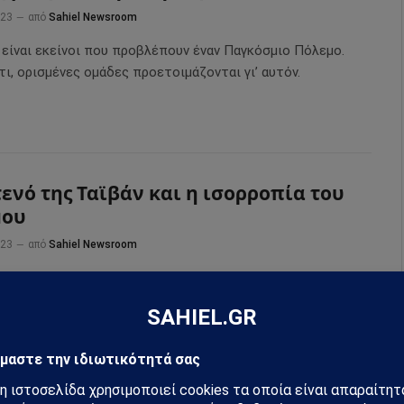
023
από
Sahiel Newsroom
 είναι εκείνοι που προβλέπουν έναν Παγκόσμιο Πόλεμο.
ι, ορισμένες ομάδες προετοιμάζονται γι’ αυτόν.
τενό της Ταϊβάν και η ισορροπία του
μου
023
από
Sahiel Newsroom
εις στα στενά της Ταϊβάν είναι ένα κρίσιμο στοιχείο για
γκόσμια ισορροπία