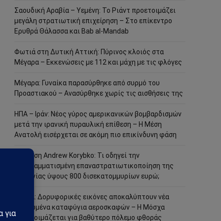
Σαουδική Αραβία – Υεμένη: Το Ριάντ προετοιμάζει
μεγάλη στρατιωτική επιχείρηση – Στο επίκεντρο
Ερυθρά Θάλασσα και Bab al-Mandab
Φωτιά στη Δυτική Αττική: Πύρινος κλοιός στα
Μέγαρα – Εκκενώσεις με 112 και μάχη με τις φλόγες
Μέγαρα: Γυναίκα παρασύρθηκε από συρμό του
Προαστιακού – Ανασύρθηκε χωρίς τις αισθήσεις της
ΗΠΑ – Ιράν: Νέος γύρος αμερικανικών βομβαρδισμών
μετά την ιρανική πυραυλική επίθεση – Η Μέση
Ανατολή εισέρχεται σε ακόμη πιο επικίνδυνη φάση
Ανάλυση Andrew Korybko: Τι οδηγεί την
προγραμματισμένη επαναστρατιωτικοποίηση της
Γερμανίας ύψους 800 δισεκατομμυρίων ευρώ;
Ρωσία: Δορυφορικές εικόνες αποκαλύπτουν νέα
οχυρωμένα καταφύγια αεροσκαφών – Η Μόσχα
προετοιμάζεται για βαθύτερο πόλεμο φθοράς