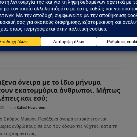
έο πρόσωπο του κόσμου – Απόστολος
στόλου
022
από
Sahiel Newsroom
μέσα στην αγωνία του αδιεξόδου και κάτω από τις
εις του ακραίου. Μια αθεράπευτη σύγχυση
ξενα όνειρα με το ίδιο μήνυμα
ουν εκατομμύρια άνθρωποι. Μήπως
λέπεις και εσύ;
020
από
Sahiel Newsroom
 ο Σπύρος Μακρής Παράξενα όνειρα επισκέπτονται
μύρια ανθρώπους σε όλο τον κόσμο τις νύχτες, κατά τη
α της καραντίνας,…