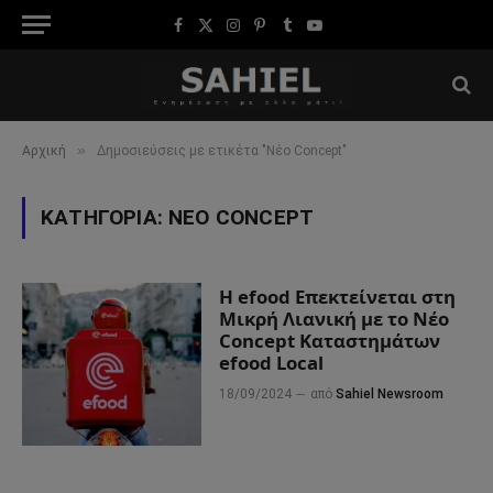
Facebook
X
Instagram
Pinterest
Tumblr
YouTube
(Twitter)
»
Αρχική
Δημοσιεύσεις με ετικέτα "Νέο Concept"
ΚΑΤΗΓΟΡΊΑ:
ΝΈΟ CONCEPT
Η efood Επεκτείνεται στη
Μικρή Λιανική με το Νέο
Concept Καταστημάτων
efood Local
18/09/2024
από
Sahiel Newsroom