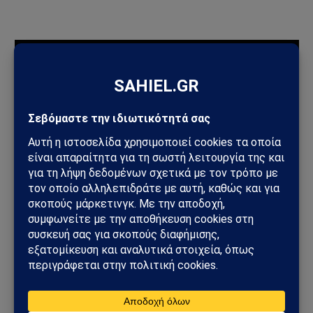
ΠΡΟΣΦΑΤΑ ΑΡΘΡΑ
Ηλεκτρική διασύνδεση Ελλάδας–Κύπρου: Η Meridiam παίρνει
τον έλεγχο του GSI – Η Γαλλία μπαίνει δυναμικά στο
γεωπολιτικό παιχνίδι
Σαουδική Αραβία – Υεμένη: Το Ριάντ προετοιμάζει μεγάλη
στρατιωτική επιχείρηση – Στο επίκεντρο Ερυθρά Θάλασσα και
Bab al-Mandab
Φωτιά στη Δυτική Αττική: Πύρινος κλοιός στα Μέγαρα –
Εκκενώσεις με 112 και μάχη με τις φλόγες
Μέγαρα: Γυναίκα παρασύρθηκε από συρμό του Προαστιακού –
Ανασύρθηκε χωρίς τις αισθήσεις της
ΗΠΑ – Ιράν: Νέος γύρος αμερικανικών βομβαρδισμών μετά την
ιρανική πυραυλική επίθεση – Η Μέση Ανατολή εισέρχεται σε