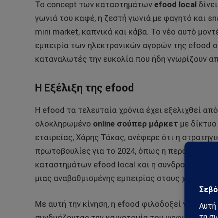
Το concept των καταστημάτων
efood local
δίνει
γωνιά του καφέ, η ζεστή γωνιά με φαγητό και sn
mini market, καπνικά και κάβα. Το νέο αυτό μον
εμπειρία των ηλεκτρονικών αγορών της efood 
καταναλωτές την ευκολία που ήδη γνωρίζουν απ
Η Εξέλιξη της efood
Η efood τα τελευταία χρόνια έχει εξελιχθεί α
ολοκληρωμένο
online σούπερ μάρκετ
με δίκτυο 
εταιρείας, Χάρης Τάκας, ανέφερε ότι η στρατηγ
πρωτοβουλίες για το 2024, όπως η περαιτέρω επ
καταστημάτων efood local και η συνδρομητική 
μιας αναβαθμισμένης εμπειρίας στους χρήστες.
Με αυτή την κίνηση, η efood φιλοδοξεί να ενισχ
συνδυάζοντας την καινοτομία του ψηφιακού κόσμ