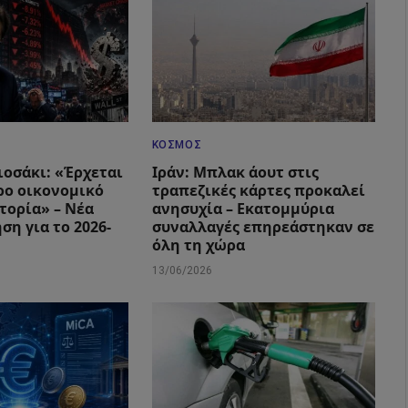
ΚΌΣΜΟΣ
ιοσάκι: «Έρχεται
Ιράν: Μπλακ άουτ στις
ρο οικονομικό
τραπεζικές κάρτες προκαλεί
τορία» – Νέα
ανησυχία – Εκατομμύρια
ση για το 2026-
συναλλαγές επηρεάστηκαν σε
όλη τη χώρα
13/06/2026