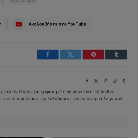
κή
Νέο Concept
m
Ακολουθήστε στο YouTube
Facebook
Twitter
Pinterest
Tumblr
Facebook
X
Pinterest
Instagram
Tumbl
(Twitter)
ης και ανάλυσης με έμφαση στη γεωπολιτική, τη διεθνή
εις που επηρεάζουν την Ελλάδα και τον ευρύτερο ελληνισμό.