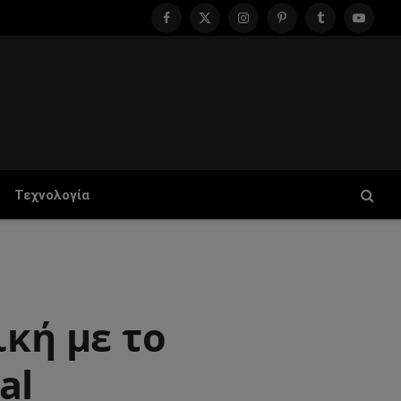
Facebook
X
Instagram
Pinterest
Tumblr
YouTu
(Twitter)
Τεχνολογία
ική με το
al