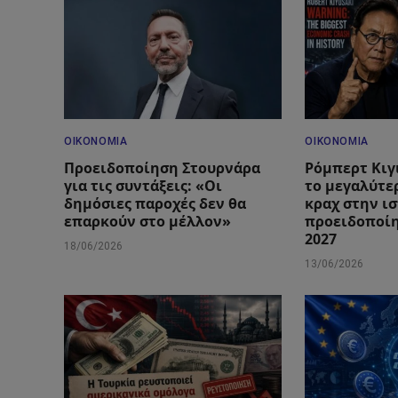
ΟΙΚΟΝΟΜΊΑ
ΟΙΚΟΝΟΜΊΑ
Προειδοποίηση Στουρνάρα
Ρόμπερτ Κιγ
για τις συντάξεις: «Οι
το μεγαλύτε
δημόσιες παροχές δεν θα
κραχ στην ισ
επαρκούν στο μέλλον»
προειδοποίη
2027
18/06/2026
13/06/2026