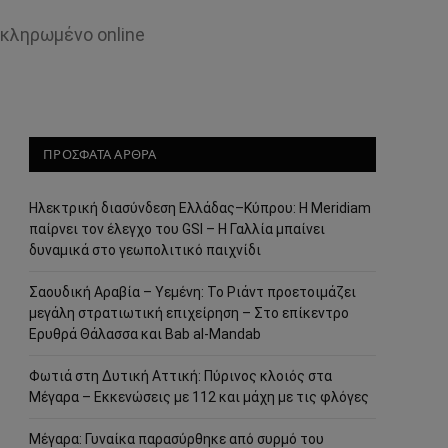
οκληρωμένο online
ΠΡΟΣΦΑΤΑ ΑΡΘΡΑ
Ηλεκτρική διασύνδεση Ελλάδας–Κύπρου: Η Meridiam
παίρνει τον έλεγχο του GSI – Η Γαλλία μπαίνει
δυναμικά στο γεωπολιτικό παιχνίδι
Σαουδική Αραβία – Υεμένη: Το Ριάντ προετοιμάζει
μεγάλη στρατιωτική επιχείρηση – Στο επίκεντρο
Ερυθρά Θάλασσα και Bab al-Mandab
Φωτιά στη Δυτική Αττική: Πύρινος κλοιός στα
Μέγαρα – Εκκενώσεις με 112 και μάχη με τις φλόγες
Μέγαρα: Γυναίκα παρασύρθηκε από συρμό του