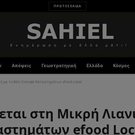
ΠΡΩΤΟΣΕΛΙΔΑ
ν
Απόψεις
Γεωστρατηγική
Ελλάδα
Κόσμος
κή με το Νέο Concept Καταστημάτων efood Local
εται στη Μικρή Λιαν
αστημάτων efood Loc