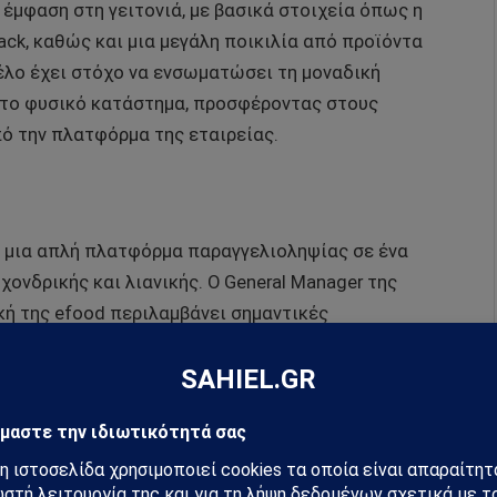
 έμφαση στη γειτονιά, με βασικά στοιχεία όπως η
ack, καθώς και μια μεγάλη ποικιλία από προϊόντα
τέλο έχει στόχο να ενσωματώσει τη μοναδική
στο φυσικό κατάστημα, προσφέροντας στους
ό την πλατφόρμα της εταιρείας.
πό μια απλή πλατφόρμα παραγγελιοληψίας σε ένα
χονδρικής και λιανικής. Ο General Manager της
ική της efood περιλαμβάνει σημαντικές
έκταση της υπηρεσίας delivery, η ανάπτυξη των
υπηρεσία efood pro, που στοχεύουν στην προσφορά
ύσει περαιτέρω τη θέση της στην αγορά,
ου με τις ανάγκες της μικρής λιανικής και της