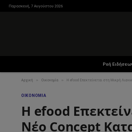
Παρασκευή, 7 Αυγούστου 2026
Ροή Ειδήσεω
»
»
Αρχική
Οικονομία
Η efood Επεκτείνεται στη Μικρή Λιανι
ΟΙΚΟΝΟΜΊΑ
Η efood Επεκτείν
Νέο Concept Κατ