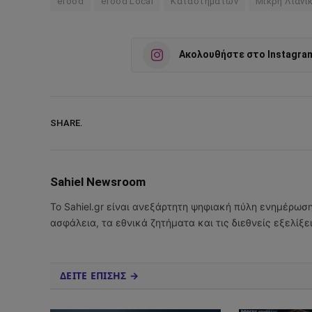
efood
efood Local
Καταστημάτων
Μικρή Λιανι
Ακολουθήστε στο Instagra
SHARE.
Sahiel Newsroom
Το Sahiel.gr είναι ανεξάρτητη ψηφιακή πύλη ενημέρωσ
ασφάλεια, τα εθνικά ζητήματα και τις διεθνείς εξελίξ
ΔΕΙΤΕ ΕΠΙΣΗΣ →